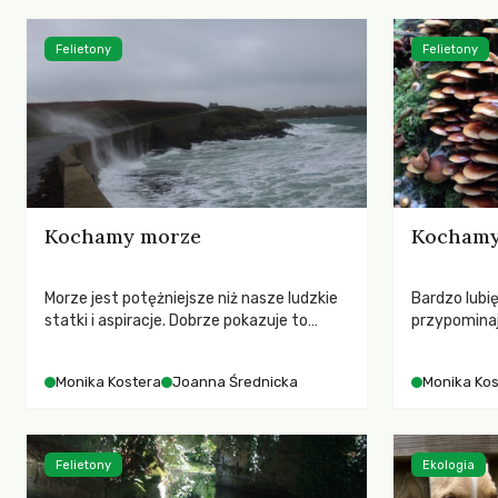
Monika Kost
Felietony
Felietony
Kochamy morze
Kochamy
Morze jest potężniejsze niż nasze ludzkie
Bardzo lubi
statki i aspiracje. Dobrze pokazuje to
przypominają
opowieść o Odyseuszu, który z powodu
do kochania
klątwy z Posejdona i przez to nie może
pierwszym o
Monika Kostera
Joanna Średnicka
Monika Kos
wrócić do domu.
wystarczy o
szaleje w m
wspomnień
Felietony
Ekologia