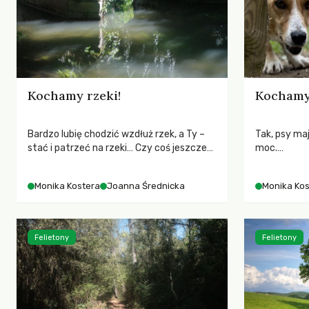
Kochamy rzeki!
Kochamy
Bardzo lubię chodzić wzdłuż rzek, a Ty –
Tak, psy ma
stać i patrzeć na rzeki… Czy coś jeszcze?
moc.
Dwugłos o przyrodzie i miłości
Dwugłos o pr
Monika Kostera i Joanna Średnicka
Monika Kost
Monika Kostera
Joanna Średnicka
Monika Kos
Felietony
Felietony