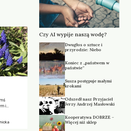
Czy AI wypije naszą wodę?
Dwugłos o sztuce i
przyrodzie: Niebo
Koniec z „państwem w
państwie”
Susza postępuje małymi
krokami
Odszedł nasz Przyjaciel
ymś
Jerzy Andrzej Masłowski
m i
cią z
Kooperatywa DOBRZE –
zy też
Więcej niż sklep
nicka