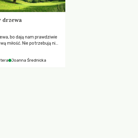
 drzewa
ewa, bo dają nam prawdziwie
ą miłość. Nie potrzebują nic,
odu, nawet więzów krwi,
żeby kochać. Dwugłos o
tera
Joanna Średnicka
 miłości – Monika Kostera i
nicka.