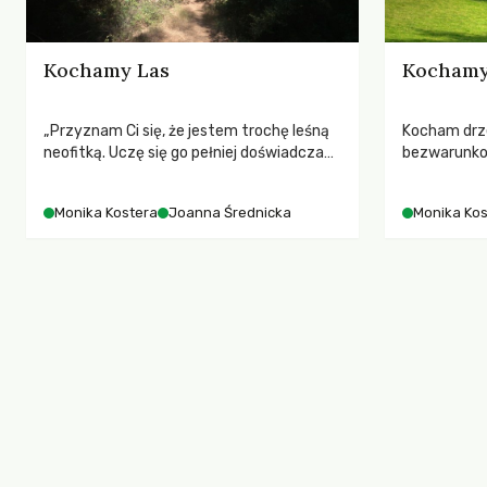
Kochamy Las
Kochamy
„Przyznam Ci się, że jestem trochę leśną
Kocham drz
neofitką. Uczę się go pełniej doświadczać,
bezwarunkow
chłonąć, poznawać”.
żadnego pow
Dwugłos o przyrodzie i miłości. Monika
hormonów, 
Monika Kostera
Joanna Średnicka
Monika Kos
Kostera i Joanna Średnicka
przyrodzie i
Joanna Śred