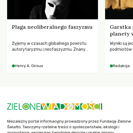
Plaga neoliberalnego faszyzmu
Garstka 
planety 
Żyjemy w czasach globalnego powrotu
Wyniki są j
autorytaryzmu i neofaszyzmu. Znany
podmiotów 
pedagog Henry A. Giroux ostrzega przed
globalnych e
korporacyjną tyranią niszczącą
Henry A. Giroux
Redakcja
społeczeństwo. Czy współczesne
uniwersytety obronią swoją niezależność i
wychowają świadomych obywateli?
Niezależny portal informacyjny prowadzony przez Fundację Zielone
Światło. Tworzymy rzetelne treści o społeczeństwie, ekologii i
gospodarce, wspierając świadome decyzje i realne zmiany.