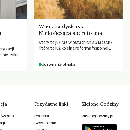
Wieczna dyskusja.
,
Niekończąca się reforma
Który to już raz w ostatnich 35 latach?
Która to już kolejna reforma Wspólnej
ryzacji.
Polityki Rolnej (WPR) mająca chronić
 nie tylko
rolników i odpowiadać na potrzeby
czej – kto
Justyna Zwolińska
społeczne?
go
cja
Przydatne linki
Zielone Godziny
 Światło
Podcast
zielonegodziny.pl
cji
Czasopismo
ra
Autorzy