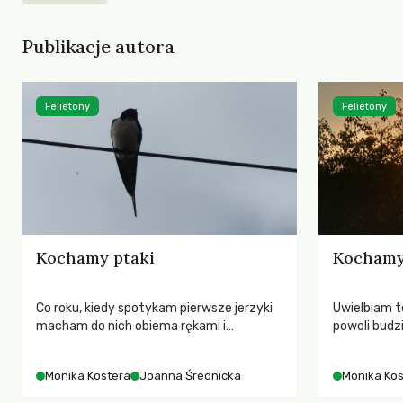
Publikacje autora
Felietony
Felietony
Kochamy ptaki
Kochamy
Co roku, kiedy spotykam pierwsze jerzyki
Uwielbiam t
macham do nich obiema rękami i
powoli budzi
pokrzykuję: „dzień dobry! witajcie!” A one
ludzie prze
odmachują skrzydełkami i odpowiadają.
zamyśleniu, 
Monika Kostera
Joanna Średnicka
Monika Kos
Czy Ty też masz swoje ulubione ptaki?
promienie s
Dwugłos o pr