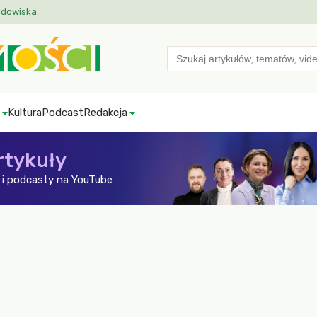
odowiska.
Search
for:
Kultura
Podcast
Redakcja
rtykuły
i podcasty na YouTube