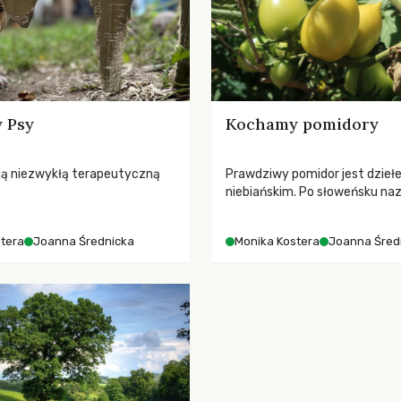
 Psy
Kochamy pomidory
ją niezwykłą terapeutyczną
Prawdziwy pomidor jest dzieł
niebiańskim. Po słoweńsku na
zyrodzie i miłości
paradižnik – pasująca nazwa,
era i Joanna Średnicka
Dwugłos o przyrodzie i miłości
tera
Joanna Średnicka
Monika Kostera
Joanna Śred
Monika Kostera i Joanna Średn