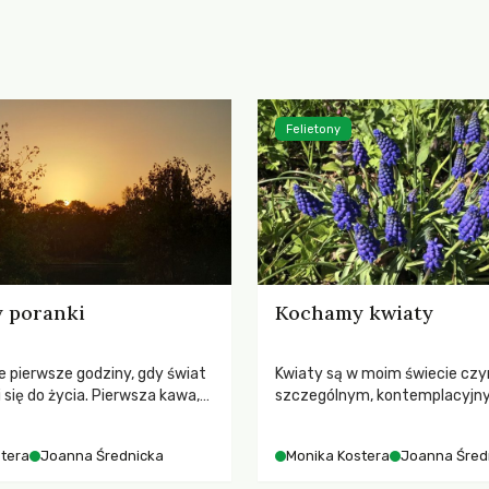
Felietony
 poranki
Kochamy kwiaty
e pierwsze godziny, gdy świat
Kwiaty są w moim świecie cz
 się do życia. Pierwsza kawa,
szczególnym, kontemplacyjny
mykający w milczeniu i
rytualnym jednocześnie, radoś
poranny chłód i ciepłe
powrotów i obecności. A Ty, c
tera
Joanna Średnicka
Monika Kostera
Joanna Śred
łońca.
kochasz kwiaty?
zyrodzie i miłości
Dwugłos o przyrodzie i miłości