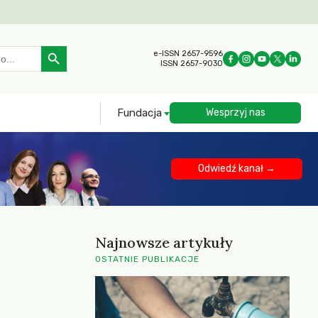
Search Button
e-ISSN 2657-9596
ISSN 2657-9030
Fundacja
Wesprzyj nas
Odwiedź kanał →
Najnowsze artykuły
OSTATNIE PUBLIKACJE