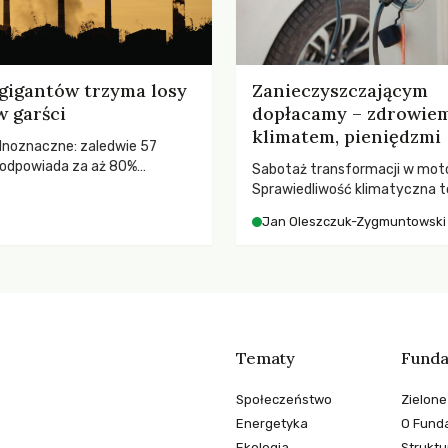
gigantów trzyma losy
Zanieczyszczającym
w garści
dopłacamy – zdrowiem
klimatem, pieniędzmi
ednoznaczne: zaledwie 57
odpowiada za aż 80%
Sabotaż transformacji w moto
misji CO2.
Sprawiedliwość klimatyczna to
kwestia tego, kto emituje, a ra
Jan Oleszczuk-Zygmuntowski
ponosi konsekwencje globalne
ocieplenia.
Tematy
Funda
Społeczeństwo
Zielone
Energetyka
O Funda
Ekologia
Struktu