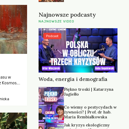
icka
Najnowsze podcasty
NAJNOWSZE VIDEO
Podcast
pasu w
Woda, energia i demografia
ez Kosmos.
kąd
Piękno troski | Katarzyna
Jagiełło
nicka
icka
Co wiemy o pestycydach w
żywności? | Prof. dr hab.
Maria Rembiałkowska
Jak kryzys ekologiczny