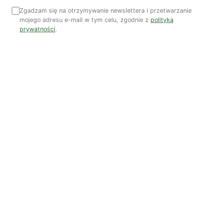
Zgadzam się na otrzymywanie newslettera i przetwarzanie
mojego adresu e-mail w tym celu, zgodnie z
polityką
prywatności
.
Monika Kostera
Monika Kostera jest profesorem tytularnym nauk
ekonomicznych i humanistycznych. Pracowała na licznych
polskich, brytyjskich i szwedzkich uniwersytetach jako
profesor nauk zarządzania. Zajmuje się m.in. badaniami
wyobraźni organizacyjnej i organizatorskiej. Wszystkie
wygłaszane tu opinie są oparte na jej doświadczeniu i nie
reprezentują marki, strategii ani misji żadnej organizacji.
Zobacz wszystkie artykuły autora →
Joanna Średnicka
Zobacz wszystkie artykuły autora →