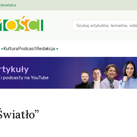
odowiska.
Search
for:
Kultura
Podcast
Redakcja
rtykuły
i podcasty na YouTube
Światło”