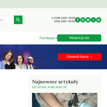
Search Button
e-ISSN 2657-9596
ISSN 2657-9030
Fundacja
Wesprzyj nas
Odwiedź kanał →
Najnowsze artykuły
OSTATNIE PUBLIKACJE