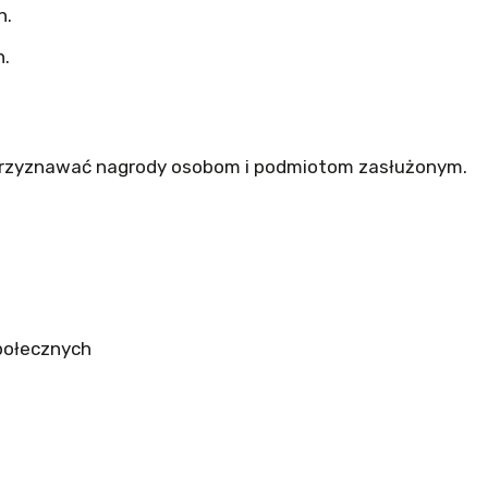
h.
h.
przyznawać nagrody osobom i podmiotom zasłużonym.
połecznych