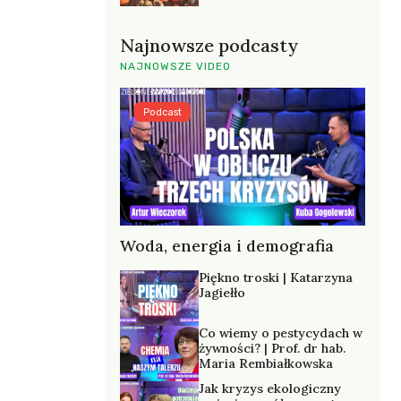
Najnowsze podcasty
NAJNOWSZE VIDEO
Podcast
Woda, energia i demografia
Piękno troski | Katarzyna
Jagiełło
Co wiemy o pestycydach w
żywności? | Prof. dr hab.
Maria Rembiałkowska
Jak kryzys ekologiczny