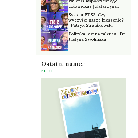
zmienia współczesnego
człowieka? | Katarzyna
Kurska-Wilk
System ETS2. Czy
wyczyści nasze kieszenie?
| Patryk Strzałkowski
Polityka jest na talerzu | Dr
Justyna Zwolińska
Ostatni numer
NR 41