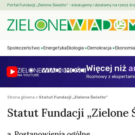
Portal Fundacji „Zielone Światło” - edukujemy i działamy na rzecz śr
Społeczeństwo
Energetyka
Ekologia
Demokracja
Ekonomia
Więcej niż
a
NA YOUTUBE
Rozmowy z ekspertami 
Strona główna
»
Statut Fundacji „Zielone Światło”
Statut Fundacji „Zielone 
a. Postanowienia ogólne