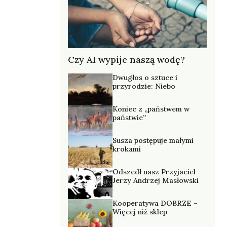
Czy AI wypije naszą wodę?
Dwugłos o sztuce i
przyrodzie: Niebo
Koniec z „państwem w
państwie”
Susza postępuje małymi
krokami
Odszedł nasz Przyjaciel
Jerzy Andrzej Masłowski
Kooperatywa DOBRZE –
Więcej niż sklep