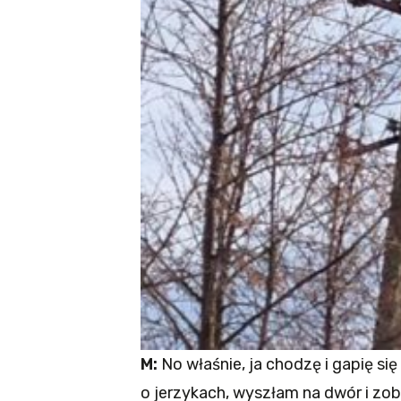
M:
No właśnie, ja chodzę i gapię si
o jerzykach, wyszłam na dwór i zo