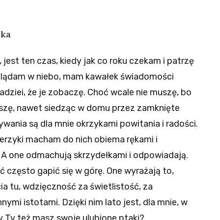
cka
est ten czas, kiedy jak co roku czekam i patrzę
oglądam w niebo, mam kawałek świadomości
adziei, że je zobaczę. Choć wcale nie muszę, bo
łyszę, nawet siedząc w domu przez zamknięte
wania są dla mnie okrzykami powitania i radości.
jerzyki macham do nich obiema rękami i
!” A one odmachują skrzydełkami i odpowiadają.
ć często gapić się w górę. One wyrażają to,
cia tu, wdzięczność za świetlistość, za
nymi istotami. Dzięki nim lato jest, dla mnie, w
y Ty też masz swoje ulubione ptaki?