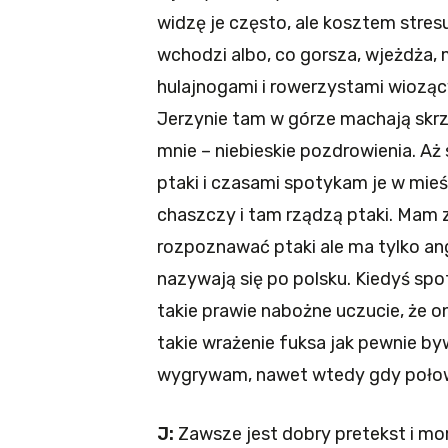
widzę je często, ale kosztem stres
wchodzi albo, co gorsza, wjeżdża, 
hulajnogami i rowerzystami wioząc
Jerzynie tam w górze machają skrzy
mnie – niebieskie pozdrowienia. Aż s
ptaki i czasami spotykam je w mie
chaszczy i tam rządzą ptaki. Mam 
rozpoznawać ptaki ale ma tylko ang
nazywają się po polsku. Kiedyś spo
takie prawie nabożne uczucie, że 
takie wrażenie fuksa jak pewnie byw
wygrywam, nawet wtedy gdy połowa
J:
Zawsze jest dobry pretekst i mo