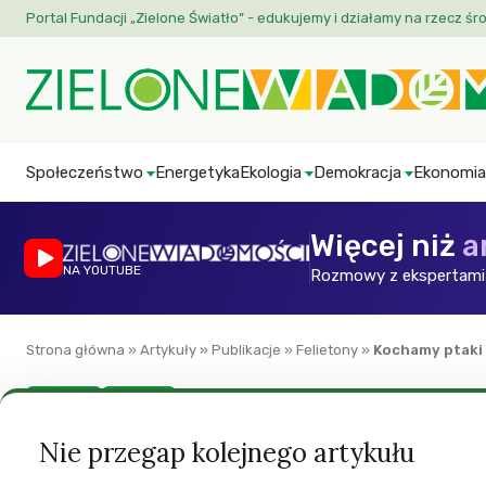
Portal Fundacji „Zielone Światło” - edukujemy i działamy na rzecz śr
Społeczeństwo
Energetyka
Ekologia
Demokracja
Ekonomia
Więcej niż
a
NA YOUTUBE
Rozmowy z ekspertami 
Strona główna
»
Artykuły
»
Publikacje
»
Felietony
»
Kochamy ptaki
Felietony
Przyroda
Kochamy ptaki
Nie przegap kolejnego artykułu