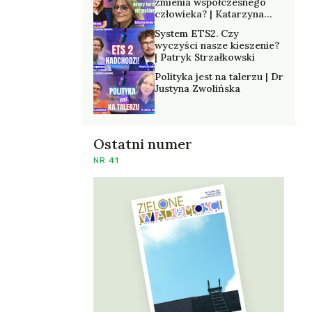
zmienia współczesnego
człowieka? | Katarzyna
Kurska-Wilk
System ETS2. Czy
wyczyści nasze kieszenie?
| Patryk Strzałkowski
Polityka jest na talerzu | Dr
Justyna Zwolińska
Ostatni numer
NR 41