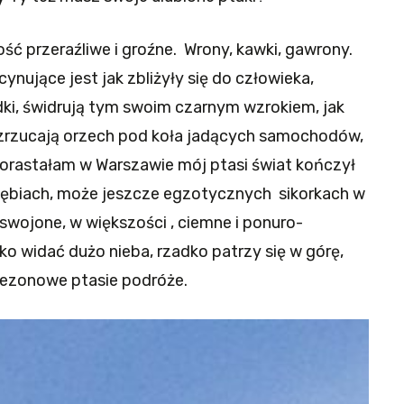
ć przeraźliwe i groźne. Wrony, kawki, gawrony.
ynujące jest jak zbliżyły się do człowieka,
dki, świdrują tym swoim czarnym wzrokiem, jak
zrzucają orzech pod koła jadących samochodów,
dorastałam w Warszawie mój ptasi świat kończył
gołębiach, może jeszcze egzotycznych sikorkach w
oswojone, w większości , ciemne i ponuro-
o widać dużo nieba, rzadko patrzy się w górę,
 sezonowe ptasie podróże.