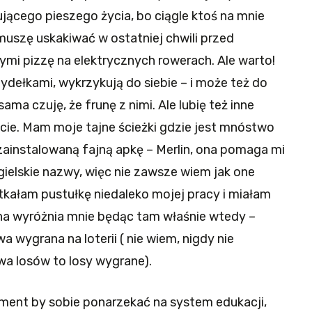
ującego pieszego życia, bo ciągle ktoś na mnie
muszę uskakiwać w ostatniej chwili przed
ymi pizzę na elektrycznych rowerach. Ale warto!
dełkami, wykrzykują do siebie – i może też do
ama czuję, że frunę z nimi. Ale lubię też inne
ście. Mam moje tajne ścieżki gdzie jest mnóstwo
zainstalowaną fajną apkę – Merlin, ona pomaga mi
ielskie nazwy, więc nie zawsze wiem jak one
tkałam pustułkę niedaleko mojej pracy i miałam
ona wyróżnia mnie będąc tam właśnie wtedy –
a wygrana na loterii ( nie wiem, nigdy nie
 losów to losy wygrane).
ment by sobie ponarzekać na system edukacji,