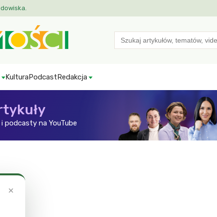
odowiska.
Search
for:
Kultura
Podcast
Redakcja
rtykuły
i podcasty na YouTube
×