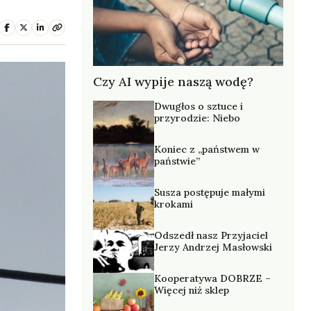
Czy AI wypije naszą wodę?
Dwugłos o sztuce i
przyrodzie: Niebo
Koniec z „państwem w
państwie”
Susza postępuje małymi
krokami
Odszedł nasz Przyjaciel
Jerzy Andrzej Masłowski
Kooperatywa DOBRZE –
Więcej niż sklep