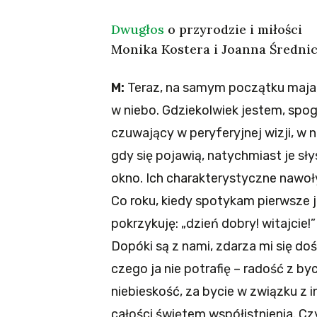
Dwugłos
o przyrodzie i miłości
Monika Kostera i Joanna Średni
M:
Teraz, na samym początku maja, j
w niebo. Gdziekolwiek jestem, sp
czuwający w peryferyjnej wizji, w n
gdy się pojawią, natychmiast je s
okno. Ich charakterystyczne nawoły
Co roku, kiedy spotykam pierwsze 
pokrzykuję: „dzień dobry! witajcie
Dopóki są z nami, zdarza mi się doś
czego ja nie potrafię – radość z by
niebieskość, za bycie w związku z in
całości świętem współistnienia. Cz