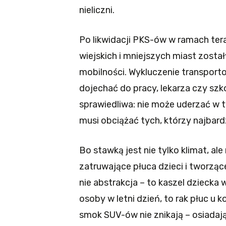
nieliczni.
Po likwidacji PKS-ów w ramach ter
wiejskich i mniejszych miast zost
mobilności. Wykluczenie transport
dojechać do pracy, lekarza czy szk
sprawiedliwa: nie może uderzać w t
musi obciążać tych, którzy najbard
Bo stawką jest nie tylko klimat, al
zatruwające płuca dzieci i tworzą
nie abstrakcja – to kaszel dziecka
osoby w letni dzień, to rak płuc u ko
smok SUV-ów nie znikają – osiadaj