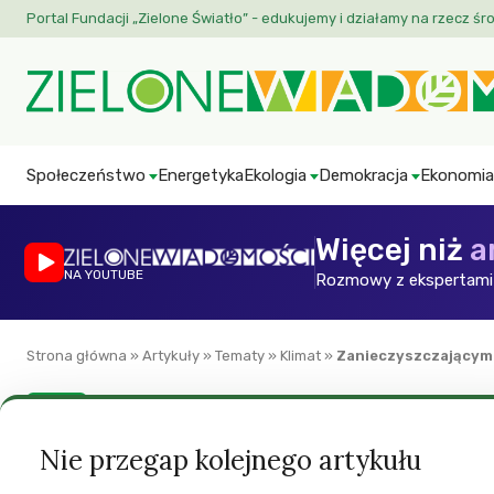
Portal Fundacji „Zielone Światło” - edukujemy i działamy na rzecz śr
Społeczeństwo
Energetyka
Ekologia
Demokracja
Ekonomia
Więcej niż
a
NA YOUTUBE
Rozmowy z ekspertami 
Strona główna
»
Artykuły
»
Tematy
»
Klimat
»
Zanieczyszczającym 
Klimat
Zanieczyszczając
Nie przegap kolejnego artykułu