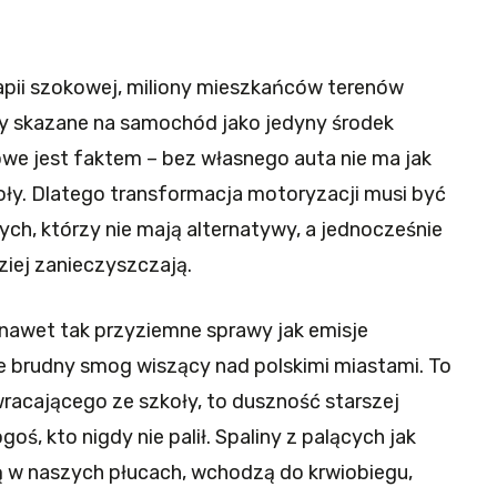
apii szokowej, miliony mieszkańców terenów
ały skazane na samochód jako jedyny środek
owe jest faktem – bez własnego auta nie ma jak
oły. Dlatego transformacja motoryzacji musi być
ych, którzy nie mają alternatywy, a jednocześnie
ziej zanieczyszczają.
e nawet tak przyziemne sprawy jak emisje
ce brudny smog wiszący nad polskimi miastami. To
 wracającego ze szkoły, to duszność starszej
goś, kto nigdy nie palił. Spaliny z palących jak
ą w naszych płucach, wchodzą do krwiobiegu,