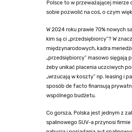
Polsce to w przeważającej mierze 
sobie pozwolić na coś, o czym wi
W 2024 roku prawie 70% nowych sa
kim są ci „przedsiębiorcy”? W znacz
międzynarodowych, kadra menedżer
„przedsiębiorcy” masowo sięgają 
żeby unikać płacenia uczciwych pod
„wrzucają w koszty” np. leasing i p
sposób de facto finansują prywatne
wspólnego budżetu.
Co gorsza, Polska jest jednym z za
spalinowego SUV-a przynosi firmie
nabycia i posiadania aut spalinowy