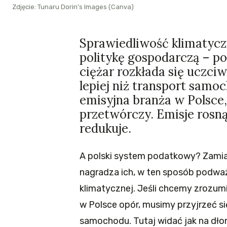
Zdjęcie: Tunaru Dorin's Images (Canva)
Sprawiedliwość klimatyczn
politykę gospodarczą – poda
ciężar rozkłada się uczciw
lepiej niż transport samo
emisyjna branża w Polsce,
przetwórczy. Emisje rosną
redukuje.
A polski system podatkowy? Zamias
nagradza ich, w ten sposób podwa
klimatycznej. Jeśli chcemy zrozum
w Polsce opór, musimy przyjrzeć si
samochodu. Tutaj widać jak na dłon