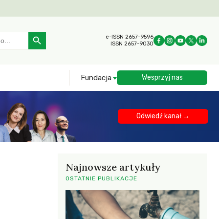
Search Button
e-ISSN 2657-9596
ISSN 2657-9030
Fundacja
Wesprzyj nas
Odwiedź kanał →
Najnowsze artykuły
OSTATNIE PUBLIKACJE