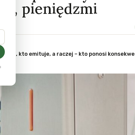
m, pieniędzmi
 tego, kto emituje, a raczej – kto ponosi konsekw
o