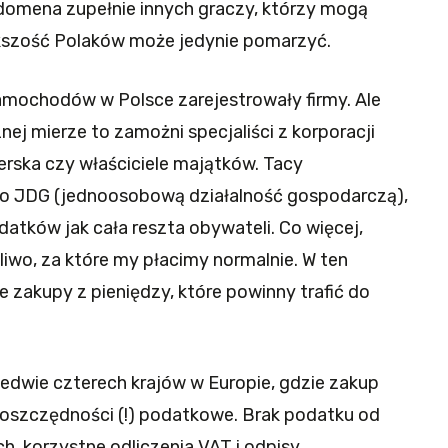
domena zupełnie innych graczy, którzy mogą
ększość Polaków może jedynie pomarzyć.
mochodów w Polsce zarejestrowały firmy. Ale
nej mierze to zamożni specjaliści z korporacji
ska czy właściciele majątków. Tacy
po JDG (jednoosobową działalność gospodarczą),
atków jak cała reszta obywateli. Co więcej,
aliwo, za które my płacimy normalnie. W ten
 zakupy z pieniędzy, które powinny trafić do
ledwie czterech krajów w Europie, gdzie zakup
 oszczędności (!) podatkowe. Brak podatku od
ch, korzystne odliczenia VAT i odpisy