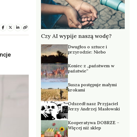
Czy AI wypije naszą wodę?
Dwugłos o sztuce i
przyrodzie: Niebo
encje
Koniec z „państwem w
państwie”
Susza postępuje małymi
krokami
Odszedł nasz Przyjaciel
Jerzy Andrzej Masłowski
Kooperatywa DOBRZE –
Więcej niż sklep