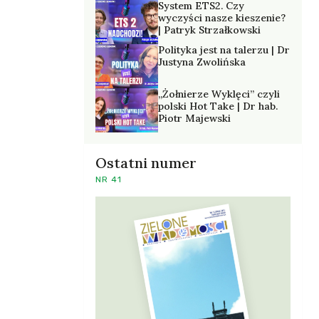
System ETS2. Czy
wyczyści nasze kieszenie?
| Patryk Strzałkowski
Polityka jest na talerzu | Dr
Justyna Zwolińska
„Żołnierze Wyklęci” czyli
polski Hot Take | Dr hab.
Piotr Majewski
Ostatni numer
NR 41