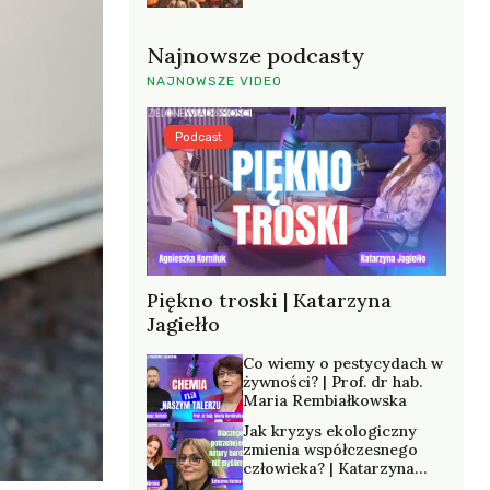
Najnowsze podcasty
NAJNOWSZE VIDEO
Podcast
Piękno troski | Katarzyna
Jagiełło
Co wiemy o pestycydach w
żywności? | Prof. dr hab.
Maria Rembiałkowska
Jak kryzys ekologiczny
zmienia współczesnego
człowieka? | Katarzyna
Kurska-Wilk