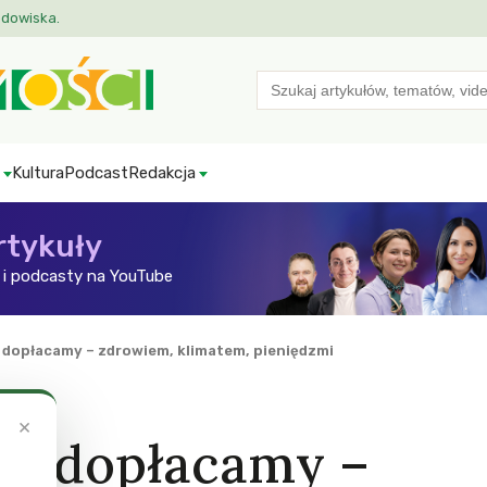
odowiska.
Search
for:
Kultura
Podcast
Redakcja
rtykuły
i podcasty na YouTube
dopłacamy – zdrowiem, klimatem, pieniędzmi
×
ym dopłacamy –