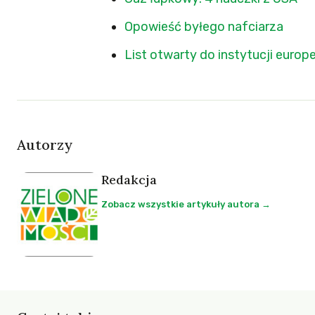
Opowieść byłego nafciarza
List otwarty do instytucji europ
Autorzy
Redakcja
Zobacz wszystkie artykuły autora →