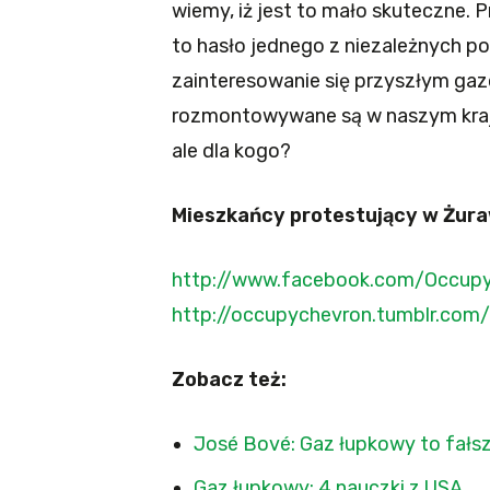
wiemy, iż jest to mało skuteczne. 
to hasło jednego z niezależnych po
zainteresowanie się przyszłym gaz
rozmontowywane są w naszym kraju
ale dla kogo?
Mieszkańcy protestujący w Żura
http://www.facebook.com/Occup
http://occupychevron.tumblr.com/
Zobacz też:
José Bové: Gaz łupkowy to fał
Gaz łupkowy: 4 nauczki z USA