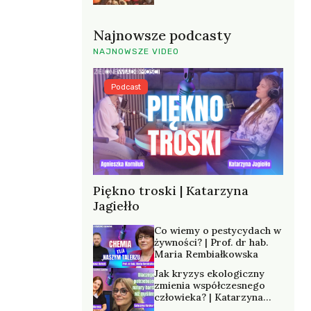
Najnowsze podcasty
NAJNOWSZE VIDEO
Podcast
Piękno troski | Katarzyna
Jagiełło
Co wiemy o pestycydach w
żywności? | Prof. dr hab.
Maria Rembiałkowska
Jak kryzys ekologiczny
zmienia współczesnego
człowieka? | Katarzyna
Kurska-Wilk