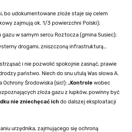
 bo udokumentowane złoże staje się celem
kowy zajmują ok. 1/3 powierzchni Polski);
 gazu w samym sercu Roztocza (gmina Susiec);
sterny drogami, zniszczoną infrastrukturą…
wstrząsać i nie pozwolić spokojnie zasnąć, prawie
, drodzy państwo. Niech do snu utulą Was słowa A.
Ochrony Środowiska (sic!): „
Kontrole
wobec
rozpoznających złoża gazu z łupków, powinny być
dku nie zniechęcać ich
do dalszej eksploatacji
niu urzędnika, zajmującego się ochroną