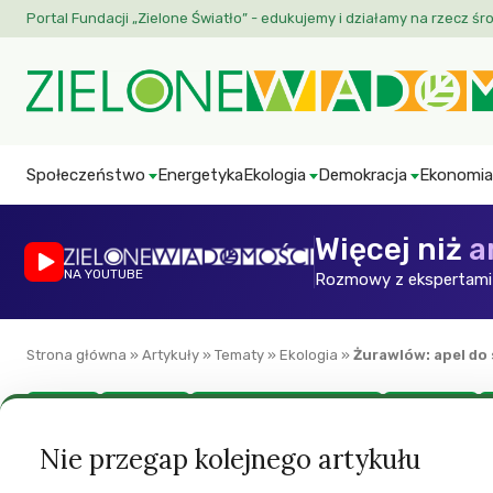
Portal Fundacji „Zielone Światło” - edukujemy i działamy na rzecz śr
Społeczeństwo
Energetyka
Ekologia
Demokracja
Ekonomia
Więcej niż
a
NA YOUTUBE
Rozmowy z ekspertami 
Strona główna
»
Artykuły
»
Tematy
»
Ekologia
»
Żurawlów: apel do
Ekologia
Energetyka
Społeczeństwo obywatelskie
Zaproszenia
Żurawlów: apel do
Nie przegap kolejnego artykułu