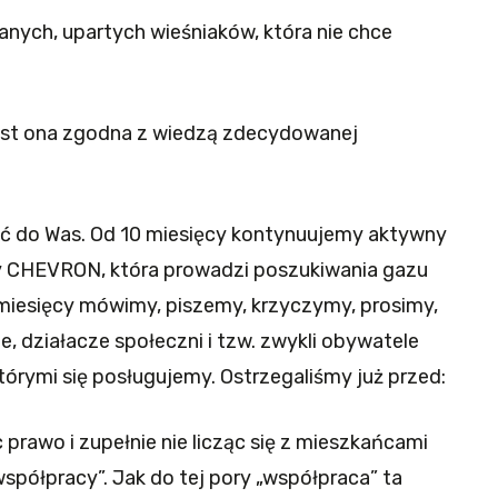
nych, upartych wieśniaków, która nie chce
 jest ona zgodna z wiedzą zdecydowanej
ić do Was. Od 10 miesięcy kontynuujemy aktywny
my CHEVRON, która prowadzi poszukiwania gazu
miesięcy mówimy, piszemy, krzyczymy, prosimy,
ze, działacze społeczni i tzw. zwykli obywatele
tórymi się posługujemy. Ostrzegaliśmy już przed:
 prawo i zupełnie nie licząc się z mieszkańcami
spółpracy”. Jak do tej pory „współpraca” ta