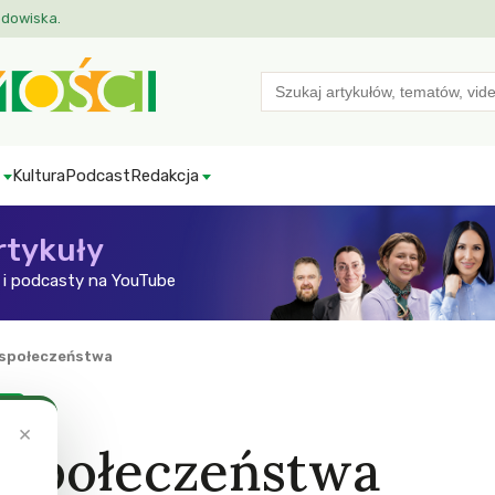
odowiska.
Search
for:
Kultura
Podcast
Redakcja
rtykuły
i podcasty na YouTube
 społeczeństwa
ZW
×
 społeczeństwa