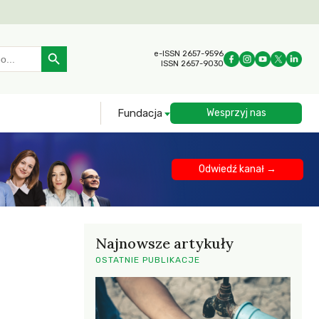
Search Button
e-ISSN 2657-9596
ISSN 2657-9030
Fundacja
Wesprzyj nas
Odwiedź kanał →
Najnowsze artykuły
OSTATNIE PUBLIKACJE