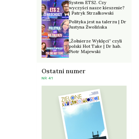
System ETS2. Czy
wyczyści nasze kieszenie?
| Patryk Strzałkowski
Polityka jest na talerzu | Dr
Justyna Zwolińska
„Żołnierze Wyklęci” czyli
polski Hot Take | Dr hab.
Piotr Majewski
Ostatni numer
NR 41