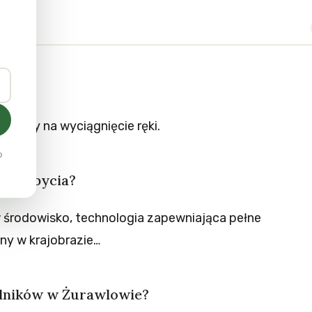
owym?
 mamy na wyciągnięcie ręki.
o
i wydobycia?
w środowisko, technologia zapewniająca pełne
ny w krajobrazie…
rolników w Żurawlowie?