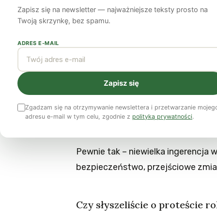
Zapisz się na newsletter — najważniejsze teksty prosto na
Redakcja
10 kwietnia 2014
4 min czytania
Twoją skrzynkę, bez spamu.
ADRES E-MAIL
Czy słyszeliście o gazie łupk
Zapisz się
Na pewno tak – to bogactwo, które
Zgadzam się na otrzymywanie newslettera i przetwarzanie mojeg
adresu e-mail w tym celu, zgodnie z
polityką prywatności
.
Czy słyszeliście o technologi
Pewnie tak – niewielka ingerencja 
bezpieczeństwo, przejściowe zmia
Czy słyszeliście o proteście 