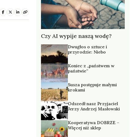
Czy AI wypije naszą wodę?
Dwugłos o sztuce i
przyrodzie: Niebo
Koniec z „państwem w
państwie”
Susza postępuje małymi
krokami
Odszedł nasz Przyjaciel
Jerzy Andrzej Masłowski
Kooperatywa DOBRZE –
Więcej niż sklep