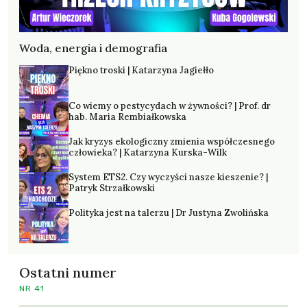
Woda, energia i demografia
Piękno troski | Katarzyna Jagiełło
Co wiemy o pestycydach w żywności? | Prof. dr
hab. Maria Rembiałkowska
Jak kryzys ekologiczny zmienia współczesnego
człowieka? | Katarzyna Kurska-Wilk
System ETS2. Czy wyczyści nasze kieszenie? |
Patryk Strzałkowski
Polityka jest na talerzu | Dr Justyna Zwolińska
Ostatni numer
NR 41