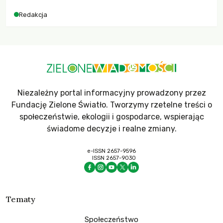
dla krajów najbardziej potrzebujących, a globalnie
Redakcja
odnotowano największe tąpnięcie ODA w historii. Jakie będą
konsekwencje tych decyzji dla świata dotkniętego
kryzysami i ubóstwem?
Niezależny portal informacyjny prowadzony przez
Fundację Zielone Światło. Tworzymy rzetelne treści o
społeczeństwie, ekologii i gospodarce, wspierając
świadome decyzje i realne zmiany.
e-ISSN 2657-9596
ISSN 2657-9030
Tematy
Społeczeństwo