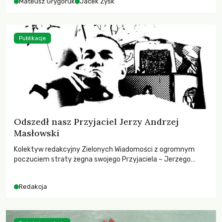
Mateusz Grygoruk
Jacek Zyśk
Publikacje
Odszedł nasz Przyjaciel Jerzy Andrzej
Masłowski
Kolektyw redakcyjny Zielonych Wiadomości z ogromnym
poczuciem straty żegna swojego Przyjaciela – Jerzego
Andrzeja Masłowskiego, kochanego Opiekuna, Mecenasa i
Mentora.
Redakcja