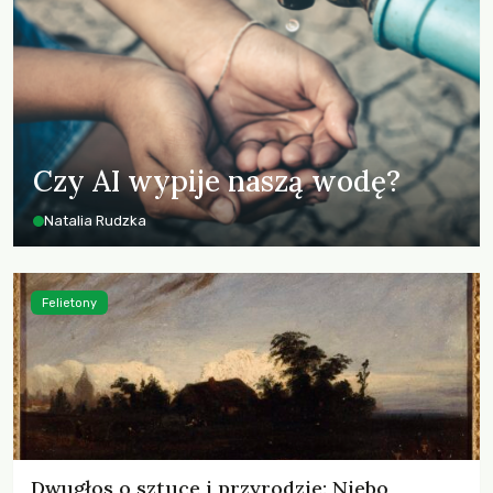
Czy AI wypije naszą wodę?
Natalia Rudzka
Felietony
Dwugłos o sztuce i przyrodzie: Niebo