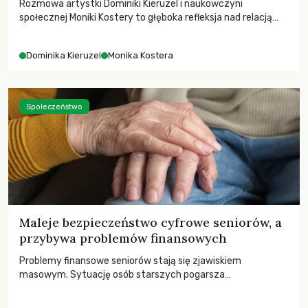
Rozmowa artystki Dominiki Kieruzel i naukowczyni
społecznej Moniki Kostery to głęboka refleksja nad relacją
sztuki, przyrody oraz człowieka w przestrzeni
współczesnego miasta.
Dominika Kieruzel
Monika Kostera
Społeczeństwo
Maleje bezpieczeństwo cyfrowe seniorów, a
przybywa problemów finansowych
Problemy finansowe seniorów stają się zjawiskiem
masowym. Sytuację osób starszych pogarsza
bezwzględność cyberprzestępców.