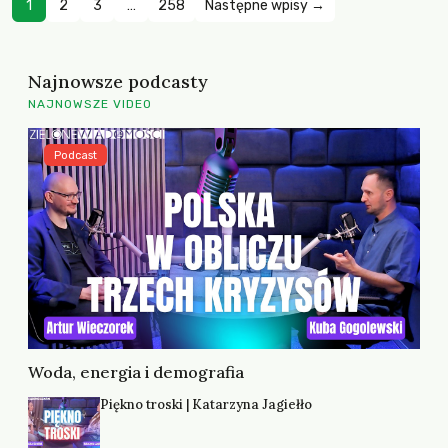
1
2
3
…
258
Następne wpisy →
Najnowsze podcasty
NAJNOWSZE VIDEO
Podcast
Woda, energia i demografia
Piękno troski | Katarzyna Jagiełło