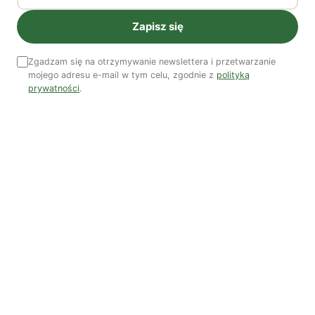
Zapisz się
Ostatni numer
NR 41
Zgadzam się na otrzymywanie newslettera i przetwarzanie
mojego adresu e-mail w tym celu, zgodnie z
polityką
prywatności
.
Zobacz wszystkie numery →
Nasi autorzy
OSTATNIO PUBLIKOWALI