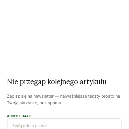
Woda, energia i demografia
Piękno troski | Katarzyna Jagiełło
Co wiemy o pestycydach w żywności? | Prof. dr
Nie przegap kolejnego artykułu
hab. Maria Rembiałkowska
Jak kryzys ekologiczny zmienia współczesnego
człowieka? | Katarzyna Kurska-Wilk
Zapisz się na newsletter — najważniejsze teksty prosto na
Twoją skrzynkę, bez spamu.
System ETS2. Czy wyczyści nasze kieszenie? |
Patryk Strzałkowski
ADRES E-MAIL
Polityka jest na talerzu | Dr Justyna Zwolińska