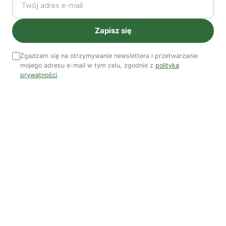
dekryminalizacji stosunków homoseksualnych w
krajach członkowskich. Jak pani widzi przyszłość nie
tylko samego hostelu, ale także wszelkich innych
Zapisz się
organizacji walczących na rzecz praw osób LGBT+?
Zgadzam się na otrzymywanie newslettera i przetwarzanie
mojego adresu e-mail w tym celu, zgodnie z
polityką
AD:
Bardzo martwimy się o to, co będzie z działalnością
prywatności
.
organizacji działających na rzecz praw osób LGBT+.
Część z tych organizacji choć częściowo utrzymywało
się dzięki pomocy państwa. Teraz na taką pomoc nie ma
co liczyć. Sądzę, że przed nami wiele pracy nad
opracowaniem innych modeli finansowania.
Innym bardzo niepokojącym zjawiskiem,
jaki ostatnio obserwujemy, jest wzrost
zachowań jawnie agresywnych,