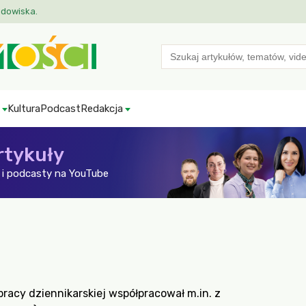
odowiska.
Search
for:
Kultura
Podcast
Redakcja
rtykuły
i podcasty na YouTube
racy dziennikarskiej współpracował m.in. z