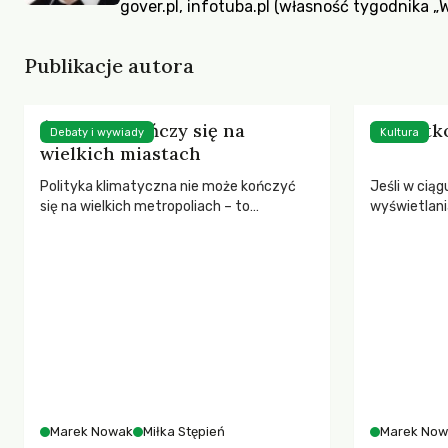
gover.pl, infotuba.pl (własność tygodnika „
Publikacje autora
Świat nie kończy się na
Wszystko
Debaty i wywiady
Kultura
wielkich miastach
Polityka klimatyczna nie może kończyć
Jeśli w cią
się na wielkich metropoliach – to
wyświetlania
przesłanie, którym Milka Stępień,
1,73 mln wi
aktywistka ekologiczna oraz polityczka
być już zwy
Zielonych, dzieli się w w wywiadzie z
funkcjonowa
Markiem Nowakiem.
Marek Nowak
Miłka Stępień
Marek Now