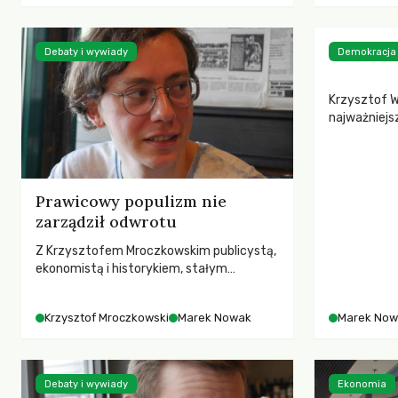
Głos ni
Debaty i wywiady
Demokracja
Krzysztof W
najważniejs
artystów. N
obrazy” to 
zabiera nas
bohaterami 
Prawicowy populizm nie
Jest to pod
zarządził odwrotu
warto w nią
nas ważną l
Z Krzysztofem Mroczkowskim publicystą,
demokracji.
ekonomistą i historykiem, stałym
współpracownikiem „Nowego Obywatela”
rozmawia Marek Nowak.
Krzysztof Mroczkowski
Marek Nowak
Marek Now
Debaty i wywiady
Ekonomia