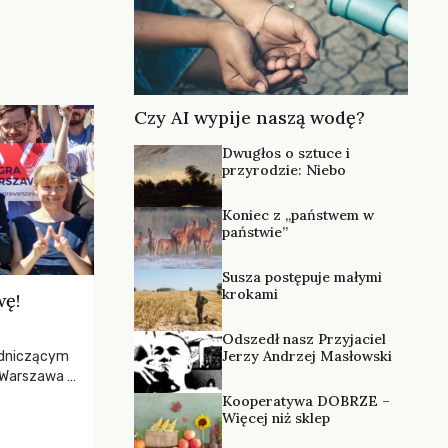
Czy AI wypije naszą wodę?
Dwugłos o sztuce i
przyrodzie: Niebo
Koniec z „państwem w
państwie”
Susza postępuje małymi
krokami
wę!
Odszedł nasz Przyjaciel
Jerzy Andrzej Masłowski
odniczącym
Warszawa i
 Warszawa
Kooperatywa DOBRZE –
Więcej niż sklep