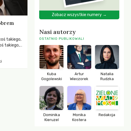
Zobacz wszystkie numery →
dobrem
Nasi autorzy
OSTATNIO PUBLIKOWALI
coś takiego,
oś takiego,
zej – etos
im o
i
rozmawia
Kuba
Artur
Natalia
Gogolewski
Wieczorek
Rudzka
Dominika
Monika
Redakcja
Kieruzel
Kostera