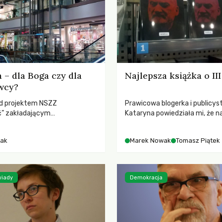
a – dla Boga czy dla
Najlepsza książka o III
wcy?
ad projektem NSZZ
Prawicowa blogerka i publicys
ć” zakładającym
Kataryna powiedziała mi, że n
e zakazu handlu w niedzielę
najlepszą książkę o III RP, jaka
 rytualnością i
powstała. O korupcji, nieprzejr
ak
Marek Nowak
Tomasz Piątek
nością.
bezkarności i zdradzie. Problem
że wybrałem niewłaściwego bo
„Tajemnicach Macierewicza” 
Tomasz Piątek w rozmowie z 
wiady
Demokracja
Nowakiem