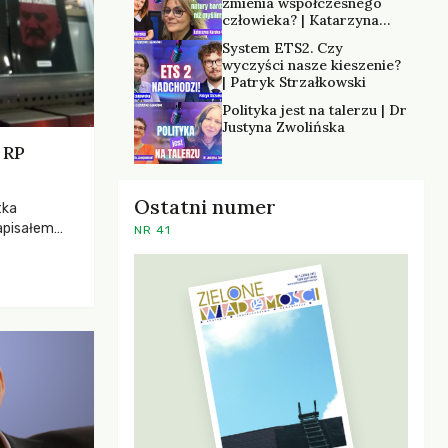
zmienia współczesnego
człowieka? | Katarzyna
Kurska-Wilk
System ETS2. Czy
wyczyści nasze kieszenie?
| Patryk Strzałkowski
Polityka jest na talerzu | Dr
Justyna Zwolińska
 RP
Ostatni numer
tka
apisałem
NR 41
 kiedykolwiek
zystości,
 jest taki,
hatera – o
opowiada
Markiem