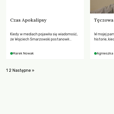
Czas Apokalipsy
Tęczowa 
Kiedy w mediach pojawiła się wiadomość,
W mojej pam
że Wojciech Smarzowski postanowił
historie, ki
nakręcić „Wołyń”, głównym moim
w życiu czł
uczuciem była obawa.
Marek Nowak
Agnieszka
1
2
Następne »