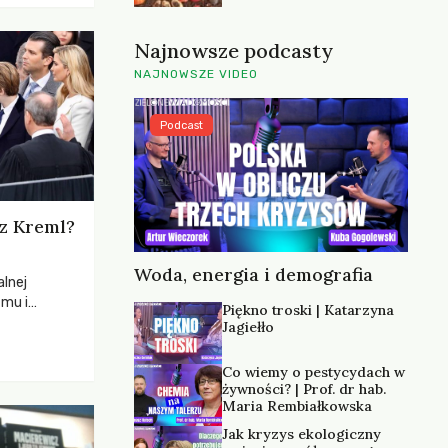
Najnowsze podcasty
NAJNOWSZE VIDEO
Podcast
z Kreml?
Woda, energia i demografia
lnej
zmu i
Piękno troski | Katarzyna
ej
Jagiełło
Co wiemy o pestycydach w
żywności? | Prof. dr hab.
Maria Rembiałkowska
Jak kryzys ekologiczny