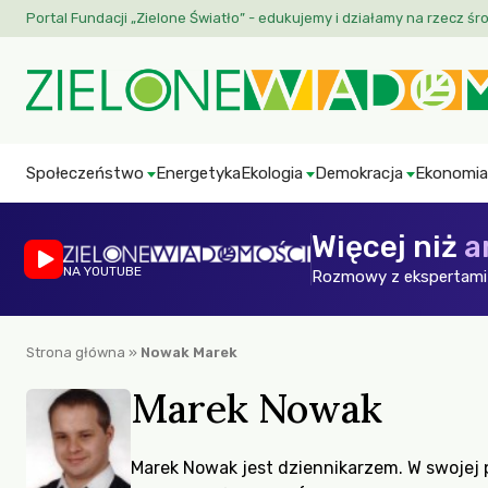
Portal Fundacji „Zielone Światło” - edukujemy i działamy na rzecz śr
Społeczeństwo
Energetyka
Ekologia
Demokracja
Ekonomia
Więcej niż
a
NA YOUTUBE
Rozmowy z ekspertami 
Strona główna
»
Nowak Marek
Marek Nowak
Marek Nowak jest dziennikarzem. W swojej p