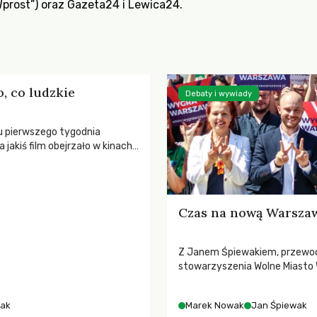
Wprost”) oraz Gazeta24 i Lewica24.
, co ludzkie
Debaty i wywiady
gu pierwszego tygodnia
 jakiś film obejrzało w kinach
dzów, to dany obraz przestaje
kłym filmem, a zaczyna
ć jako zjawisko społeczne.
Czas na nową Warsza
Z Janem Śpiewakiem, przew
stowarzyszenia Wolne Miasto 
kandydatem komitetu Wygra
rozmawia Marek Nowak.
ak
Marek Nowak
Jan Śpiewak