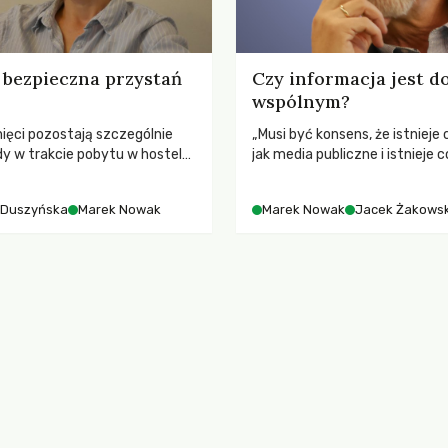
bezpieczna przystań
Czy informacja jest 
wspólnym?
ięci pozostają szczególnie
„Musi być konsens, że istnieje 
edy w trakcie pobytu w hostelu
jak media publiczne i istnieje c
owieka zachodzi duża zmiana.
jak etos dziennikarstwa i szer
mediów” – z Jackiem Żakowsk
 Duszyńska
Marek Nowak
Marek Nowak
Jacek Żakowsk
sytuacji w polskich mediach 
Marek Nowak.