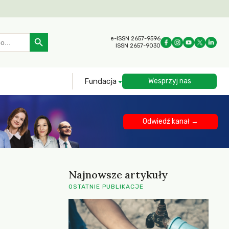
Search Button
e-ISSN 2657-9596
ISSN 2657-9030
Fundacja
Wesprzyj nas
Odwiedź kanał →
Najnowsze artykuły
OSTATNIE PUBLIKACJE