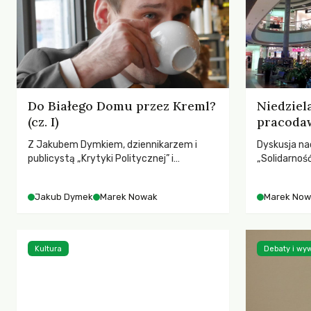
Do Białego Domu przez Kreml?
Niedziel
(cz. I)
pracoda
Z Jakubem Dymkiem, dziennikarzem i
Dyskusja n
publicystą „Krytyki Politycznej” i
„Solidarnoś
współpracownikiem nowojorskiego
wprowadzeni
magazynu „Dissent” rozmawia Marek
poraża swoją
Jakub Dymek
Marek Nowak
Marek Now
Nowak.
przewidywal
Kultura
Debaty i wy