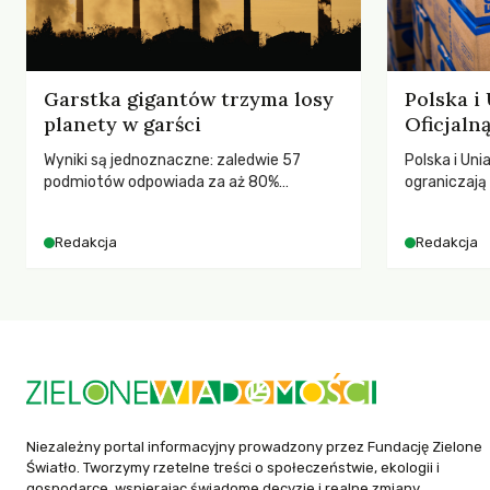
Garstka gigantów trzyma losy
Polska i
planety w garści
Oficjal
Wyniki są jednoznaczne: zaledwie 57
Polska i Uni
podmiotów odpowiada za aż 80%
ograniczaj
globalnych emisji CO2.
– wynika z
2025 rok. S
Redakcja
Redakcja
dla krajów n
globalnie o
tąpnięcie OD
konsekwencj
dotknięteg
Niezależny portal informacyjny prowadzony przez Fundację Zielone
Światło. Tworzymy rzetelne treści o społeczeństwie, ekologii i
gospodarce, wspierając świadome decyzje i realne zmiany.