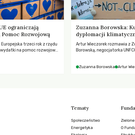
 UE ograniczają
Zuzanna Borowska: Ku
ną Pomoc Rozwojową
dyplomacji klimatycz
a Europejska trzeci rok z rzędu
Artur Wieczorek rozmawia z Z
ą wydatki na pomoc rozwojową
Borowską, negocjatorka UNFCC
 najnowszych danych OECD za
YOUNGO – o kuluarach COP, to
padki obejmują także wsparcie
różnorodności i nadziei pokład
Zuzanna Borowska
Artur Wi
ajbardziej potrzebujących, a
ruchach klimatycznych
dnotowano największe
A w historii. Jakie będą
e tych decyzji dla świata
o kryzysami i ubóstwem?
Tematy
Funda
Społeczeństwo
Zielone
Energetyka
O Funda
Ekologia
Struktu