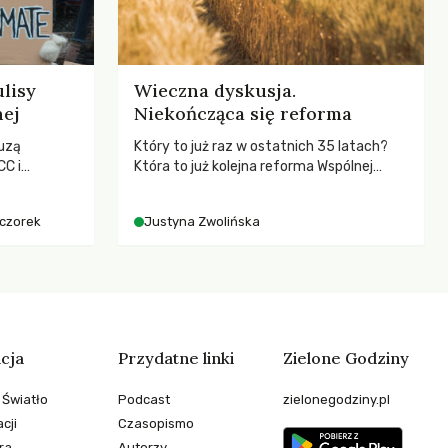
lisy
Wieczna dyskusja.
nej
Niekończąca się reforma
uzą
Który to już raz w ostatnich 35 latach?
C i
Która to już kolejna reforma Wspólnej
kenizmie,
Polityki Rolnej (WPR) mająca chronić
anej w
rolników i odpowiadać na potrzeby
eczorek
Justyna Zwolińska
społeczne?
cja
Przydatne linki
Zielone Godziny
 Światło
Podcast
zielonegodziny.pl
cji
Czasopismo
ra
Autorzy