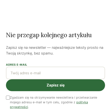
Zobacz wszystkie numery →
Nasi autorzy
Nie przegap kolejnego artykułu
OSTATNIO PUBLIKOWALI
Zapisz się na newsletter — najważniejsze teksty prosto na
Twoją skrzynkę, bez spamu.
ADRES E-MAIL
Kuba Gogolewski
Artur Wieczorek
Natalia Rudzka
Zapisz się
Zgadzam się na otrzymywanie newslettera i przetwarzanie
Dominika Kieruzel
Monika Kostera
Redakcja
mojego adresu e-mail w tym celu, zgodnie z
polityką
prywatności
.