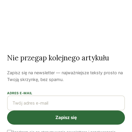
Odszedł nasz Przyjaciel Jerzy Andrzej Masłowski
Kooperatywa DOBRZE – Więcej niż sklep
Najnowsze podcasty
NAJNOWSZE VIDEO
Nie przegap kolejnego artykułu
Podcast
Zapisz się na newsletter — najważniejsze teksty prosto na
Twoją skrzynkę, bez spamu.
ADRES E-MAIL
Zapisz się