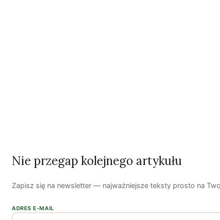
wdrożenia na poziomie lokalnym lub regionalnym. W
Niemczech 60 samorządów podpisało kartę, z czego 34
opracowały plany wdrażania karty.
Nie przegap kolejnego artykułu
Zapisz się na newsletter — najważniejsze teksty prosto na Tw
ADRES E-MAIL