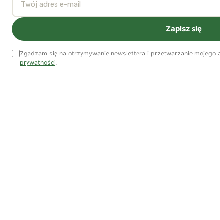
Zapisz się
Zgadzam się na otrzymywanie newslettera i przetwarzanie mojego a
prywatności
.
Europejska Karta Równości
Samorządy mają swobodę wyboru kierunków i
konkretnych działań, dostosowując je do lokalnych
priorytetów. Dla miasta Lipska są to nauka (stworzono
program mentorski), przeciwdziałanie przemocy ze
względu na płeć (m.in. poprzez inwestycje w
odpowiednie oswietlenie w miejscach stwarzających
zagrożenie dla kobiet), lokalna gospodarka, walka ze