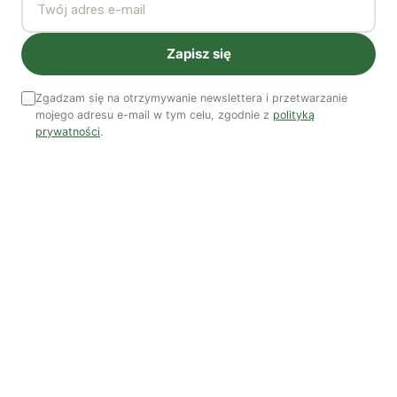
część mieszkańców Bogatyni przegnała ostatnio
manifestację ROG, ale kilka dni wcześniej władze
Zapisz się
samorządowe wraz z byłym premierem M. Morawieckim
oraz członkami ROG odwiedzali patrole obrońców granic
Zgadzam się na otrzymywanie newslettera i przetwarzanie
na trójstyku. Wydarzenie to komentowała potem
mojego adresu e-mail w tym celu, zgodnie z
polityką
prywatności
.
telewizja Republika, która, co ciekawe, wspomniała list
kobiet do premiera i stwierdziła, że „sprawie trzeba się
przyjrzeć”. Co gorsza, nawet obecny rząd nie ma odwagi
zająć się tematem, ponieważ w Turowie od dawna nie
chodzi już tylko o transformację energetyczną.
Turów stał się symbolem Polski, którą targają obce siły.
Nie widać, aby ktoś z polityków czy nawet władz
lokalnych miał odwagę przeciąć ten węzeł gordyjski.
Dziwię się jednak, że nie powstał jeszcze film fabularny
czy sztuka teatralna, w których bez tragizmu bądź