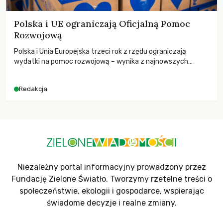
Polska i UE ograniczają Oficjalną Pomoc
Rozwojową
Polska i Unia Europejska trzeci rok z rzędu ograniczają
wydatki na pomoc rozwojową – wynika z najnowszych
danych OECD za 2025 rok. Spadki obejmują także wsparcie
dla krajów najbardziej potrzebujących, a globalnie
Redakcja
odnotowano największe tąpnięcie ODA w historii. Jakie będą
konsekwencje tych decyzji dla świata dotkniętego
kryzysami i ubóstwem?
Niezależny portal informacyjny prowadzony przez
Fundację Zielone Światło. Tworzymy rzetelne treści o
społeczeństwie, ekologii i gospodarce, wspierając
świadome decyzje i realne zmiany.