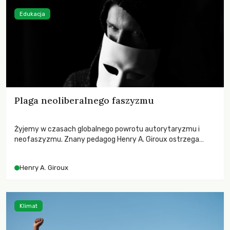
Edukacja
Plaga neoliberalnego faszyzmu
Żyjemy w czasach globalnego powrotu autorytaryzmu i
neofaszyzmu. Znany pedagog Henry A. Giroux ostrzega
przed korporacyjną tyranią niszczącą społeczeństwo. Czy
współczesne uniwersytety obronią swoją niezależność i
Henry A. Giroux
wychowają świadomych obywateli?
Klimat