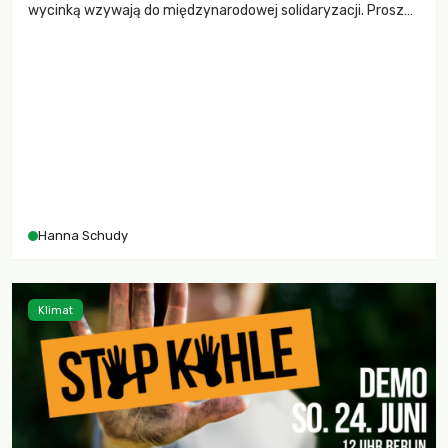
wycinką wzywają do międzynarodowej solidaryzacji. Proszą
o nią w obliczu eksmisji obozu, jaka właśnie jest
przeprowadzana przez koncern RWE przy eskorcie policji.
Hanna Schudy
Klimat