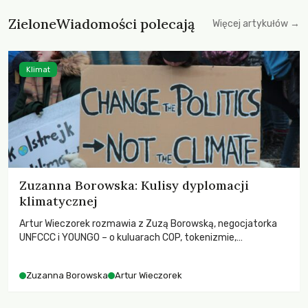
ZieloneWiadomości polecają
Więcej artykułów →
Klimat
Zuzanna Borowska: Kulisy dyplomacji
klimatycznej
Artur Wieczorek rozmawia z Zuzą Borowską, negocjatorka
UNFCCC i YOUNGO – o kuluarach COP, tokenizmie,
różnorodności i nadziei pokładanej w ruchach klimatycznych
Zuzanna Borowska
Artur Wieczorek