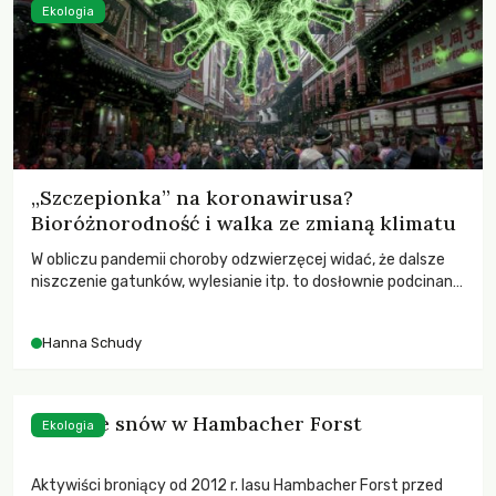
Ekologia
„Szczepionka” na koronawirusa?
Bioróżnorodność i walka ze zmianą klimatu
W obliczu pandemii choroby odzwierzęcej widać, że dalsze
niszczenie gatunków, wylesianie itp. to dosłownie podcinanie
gałęzi, na której siedzimy.
Hanna Schudy
Łapacze snów w Hambacher Forst
Ekologia
Aktywiści broniący od 2012 r. lasu Hambacher Forst przed