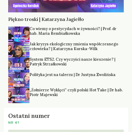
Piękno troski | Katarzyna Jagiełło
Co wiemy o pestycydach w żywności? | Prof. dr
hab. Maria Rembiałkowska
Jak kryzys ekologiczny zmienia współczesnego
człowieka? | Katarzyna Kurska-Wilk
System ETS2. Czy wyczyści nasze kieszenie? |
Patryk Strzałkowski
Polityka jest na talerzu | Dr Justyna Zwolińska
„Żołnierze Wyklęci” czyli polski Hot Take | Dr hab.
Piotr Majewski
Ostatni numer
NR 41