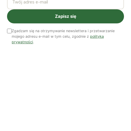
Polityka jest na talerzu | Dr Justyna Zwolińska
Zapisz się
Ostatni numer
Zgadzam się na otrzymywanie newslettera i przetwarzanie
NR 41
mojego adresu e-mail w tym celu, zgodnie z
polityką
prywatności
.
Zobacz wszystkie numery →
Nasi autorzy