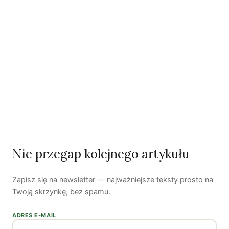
Woda, energia i demografia
Piękno troski | Katarzyna Jagiełło
Nie przegap kolejnego artykułu
Co wiemy o pestycydach w żywności? | Prof. dr
hab. Maria Rembiałkowska
Zapisz się na newsletter — najważniejsze teksty prosto na
Jak kryzys ekologiczny zmienia współczesnego
człowieka? | Katarzyna Kurska-Wilk
Twoją skrzynkę, bez spamu.
System ETS2. Czy wyczyści nasze kieszenie? |
Patryk Strzałkowski
ADRES E-MAIL