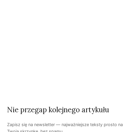
hab. Maria Rembiałkowska
Jak kryzys ekologiczny zmienia współczesnego
człowieka? | Katarzyna Kurska-Wilk
System ETS2. Czy wyczyści nasze kieszenie? |
Patryk Strzałkowski
Polityka jest na talerzu | Dr Justyna Zwolińska
Ostatni numer
NR 41
Nie przegap kolejnego artykułu
Zapisz się na newsletter — najważniejsze teksty prosto na
Twoją skrzynkę, bez spamu.