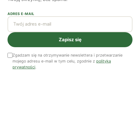
ADRES E-MAIL
Zobacz wszystkie numery →
Zapisz się
Nasi autorzy
OSTATNIO PUBLIKOWALI
Zgadzam się na otrzymywanie newslettera i przetwarzanie
mojego adresu e-mail w tym celu, zgodnie z
polityką
prywatności
.
Kuba Gogolewski
Artur Wieczorek
Natalia Rudzka
Dominika Kieruzel
Monika Kostera
Redakcja