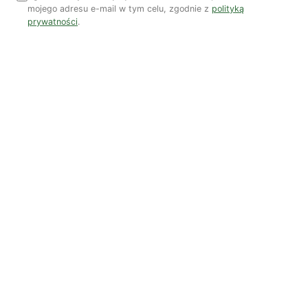
mojego adresu e-mail w tym celu, zgodnie z
polityką
prywatności
.
Zobacz wszystkie numery →
Nasi autorzy
OSTATNIO PUBLIKOWALI
Kuba Gogolewski
Artur Wieczorek
Natalia Rudzka