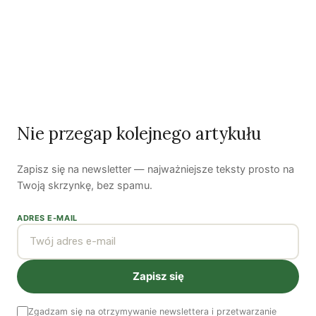
Piękno troski | Katarzyna Jagiełło
Co wiemy o pestycydach w żywności? | Prof. dr
hab. Maria Rembiałkowska
Jak kryzys ekologiczny zmienia współczesnego
człowieka? | Katarzyna Kurska-Wilk
System ETS2. Czy wyczyści nasze kieszenie? |
Nie przegap kolejnego artykułu
Patryk Strzałkowski
Polityka jest na talerzu | Dr Justyna Zwolińska
Zapisz się na newsletter — najważniejsze teksty prosto na
Twoją skrzynkę, bez spamu.
ADRES E-MAIL
Ostatni numer
NR 41
Zapisz się
Zgadzam się na otrzymywanie newslettera i przetwarzanie