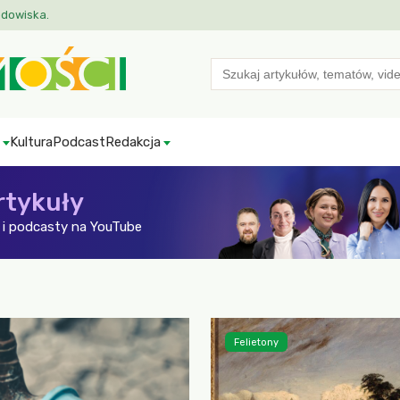
odowiska.
Search
for:
Kultura
Podcast
Redakcja
rtykuły
i podcasty na YouTube
Felietony