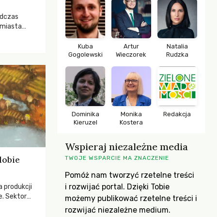
odczas
 miasta
 lasem. Gdy
rozwijały
Kuba
Artur
Natalia
Gogolewski
Wieczorek
Rudzka
ropa dopiero
iększych
Dominika
Monika
Redakcja
Kieruzel
Kostera
Wspieraj niezależne media
dobie
TWOJE WSPARCIE MA ZNACZENIE
Pomóż nam tworzyć rzetelne treści
i rozwijać portal. Dzięki Tobie
a produkcji
e. Sektor
możemy publikować rzetelne treści i
yzwaniami –
rozwijać niezależne medium.
w