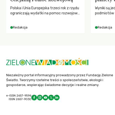
Polska i Unia Europejska trzeci rok z rzędu
Wyniki są j
ograniczają wydatki na pomoc rozwojową
podmiotów 
– wynika z najnowszych danych OECD za
globalnych e
2025 rok. Spadki obejmują także wsparcie
Redakcja
Redakcja
dla krajów najbardziej potrzebujących, a
globalnie odnotowano największe
tąpnięcie ODA w historii. Jakie będą
konsekwencje tych decyzji dla świata
dotkniętego kryzysami i ubóstwem?
Niezależny portal informacyjny prowadzony przez Fundację Zielone
Światło. Tworzymy rzetelne treści o społeczeństwie, ekologii i
gospodarce, wspierając świadome decyzje i realne zmiany.
e-ISSN 2657-9596
ISSN 2657-9030