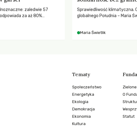
ednoznaczne: zaledwie 57
Sprawiedliwość klimatyczna. 
odpowiada za aż 80%
globalnego Południa – Maria Św
misji CO2.
rozmowach o prawach pracow
czasach globalnych podziałów
Maria Świetlik
Tematy
Funda
Społeczeństwo
Zielone
Energetyka
O Funda
Ekologia
Struktu
Demokracja
Wesprzy
Ekonomia
Statut
Kultura