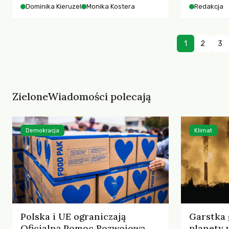
starszych 
Dominika Kieruzel
Monika Kostera
Redakcja
współczesnego miasta.
cyberprzes
1
2
3
ZieloneWiadomości polecają
Demokracja
Klimat
Polska i UE ograniczają
Garstka 
Oficjalną Pomoc Rozwojową
planety 