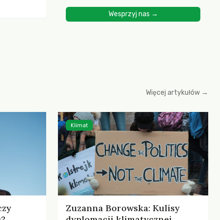
ścią
Wesprzyj nas →
yjnych do
cznych.
iowania
opartego
 zysku
Więcej artykułów →
Klimat
czy
Zuzanna Borowska: Kulisy
c?
dyplomacji klimatycznej