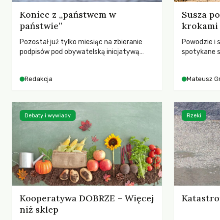
Koniec z „państwem w
Susza po
państwie”
krokami
Pozostał już tylko miesiąc na zbieranie
Powodzie i 
podpisów pod obywatelską inicjatywą
spotykane s
ustawodawczą dotyczącą zmiany Prawa
rozmowa z 
łowieckiego. Fundacja Niech Żyją! apeluje o
Grygorukie
Redakcja
Mateusz G
pełną mobilizację, ponieważ projekt
SGGW.
zawiera historyczne i niezwykle korzystne
rozwiązania dla przyrody i zwierząt,
radykalnie zmieniając dotychczasowy
Debaty i wywiady
Rzeki
paradygmat funkcjonowania łowiectwa w
Polsce.
Kooperatywa DOBRZE – Więcej
Katastro
niż sklep