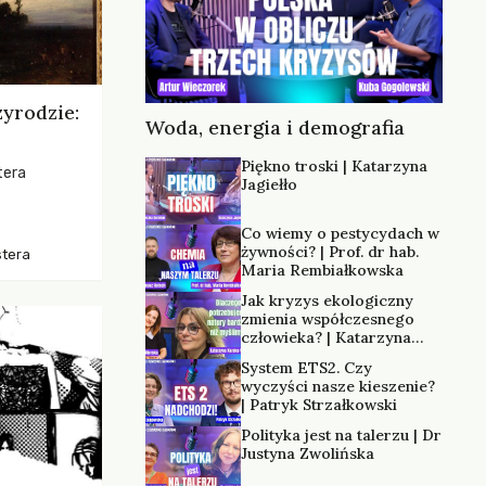
zyrodzie:
Woda, energia i demografia
Piękno troski | Katarzyna
tera
Jagiełło
os, ukazując
Co wiemy o pestycydach w
zką
żywności? | Prof. dr hab.
stera
trzeni oraz
Maria Rembiałkowska
Jak kryzys ekologiczny
zmienia współczesnego
człowieka? | Katarzyna
Kurska-Wilk
System ETS2. Czy
wyczyści nasze kieszenie?
| Patryk Strzałkowski
Polityka jest na talerzu | Dr
Justyna Zwolińska