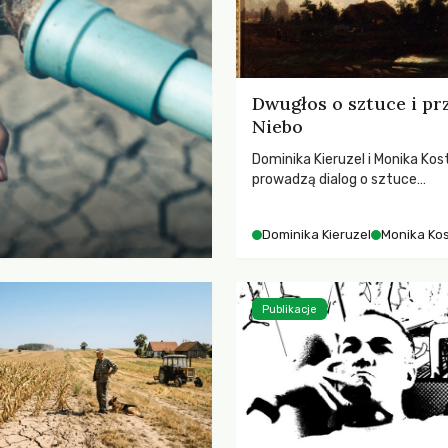
Dwugłos o sztuce i pr
Niebo
Dominika Kieruzel i Monika Kos
prowadzą dialog o sztuce
przedstawiającej niebo i kosm
jej rezonansowy wpływ na lud
Dominika Kieruzel
Monika Ko
wrażliwość, odczuwanie przes
relację z naturą.
Publikacje