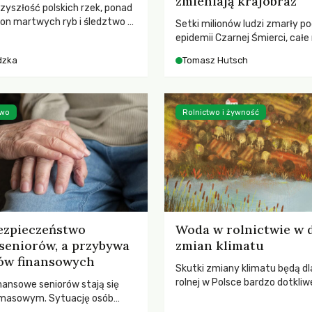
zmieniają krajobraz
rzyszłość polskich rzek, ponad
ton martwych ryb i śledztwo z
Setki milionów ludzi zmarły p
2 Kodeksu karnego. Katastrofa
epidemii Czarnej Śmierci, całe
bnażyła słabość systemu,
opustoszały, a pola zarastały
dzka
Tomasz Hutsch
lił, by prace modernizacyjne
pierwsze liście nowych dębów 
 lawinę zdarzeń prowadzących
się na włoskich wzgórzach, Eu
nej śmierci rzeki.
podnosiła się po jednej z najw
katastrof w swoich dziejach.
two
Rolnictwo i żywność
ezpieczeństwo
Woda w rolnictwie w 
seniorów, a przybywa
zmian klimatu
ów finansowych
Skutki zmiany klimatu będą dl
rolnej w Polsce bardzo dotkliw
nansowe seniorów stają się
stoi przed dwoma ważnymi w
 masowym. Sytuację osób
potrzebą redukcji emisji gazó