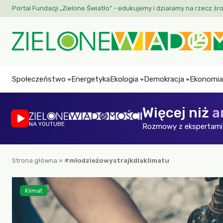
Portal Fundacji „Zielone Światło” - edukujemy i działamy na rzecz śr
Społeczeństwo
Energetyka
Ekologia
Demokracja
Ekonomia
Więcej niż
a
NA YOUTUBE
Rozmowy z ekspertami 
Strona główna
»
#młodzieżowystrajkdlaklimatu
Klimat