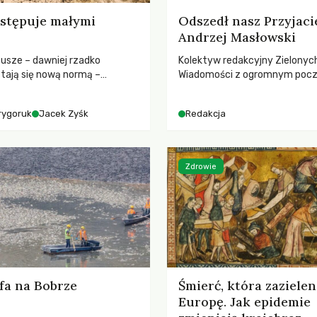
stępuje małymi
Odszedł nasz Przyjaci
Andrzej Masłowski
susze – dawniej rzadko
Kolektyw redakcyjny Zielonyc
tają się nową normą –
Wiadomości z ogromnym poc
dr hab. Mateuszem
straty żegna swojego Przyjaci
m z Centrum Badań Klimatu
Jerzego Andrzeja Masłowskieg
rygoruk
Jacek Zyśk
Redakcja
kochanego Opiekuna, Mecenasa
Zdrowie
fa na Bobrze
Śmierć, która zazielen
Europę. Jak epidemie