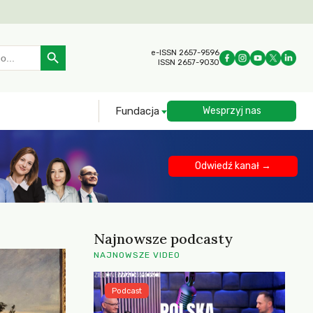
Search Button
e-ISSN 2657-9596
ISSN 2657-9030
Fundacja
Wesprzyj nas
Odwiedź kanał →
Najnowsze podcasty
NAJNOWSZE VIDEO
Podcast