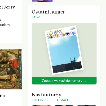
el Jerzy
Ostatni numer
NR 41
h
zuciem
ela –
o,
 i Mentora.
Zobacz wszystkie numery →
Nasi autorzy
iła
OSTATNIO PUBLIKOWALI