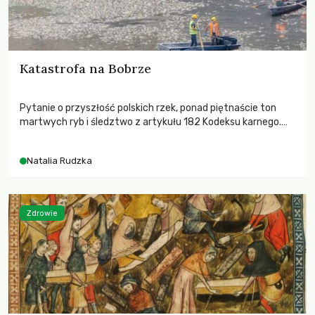
Katastrofa na Bobrze
Pytanie o przyszłość polskich rzek, ponad piętnaście ton
martwych ryb i śledztwo z artykułu 182 Kodeksu karnego.
Katastrofa na Bobrze obnażyła słabość systemu, który
pozwolił, by prace modernizacyjne uruchomiły lawinę
Natalia Rudzka
zdarzeń prowadzących do biologicznej śmierci rzeki.
Zdrowie