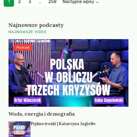
1
2
3
…
258
Następne wpisy →
Najnowsze podcasty
NAJNOWSZE VIDEO
Podcast
Woda, energia i demografia
Piękno troski | Katarzyna Jagiełło