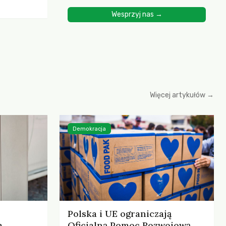
ścią
Wesprzyj nas →
yjnych do
cznych.
iowania
opartego
 zysku
Więcej artykułów →
Demokracja
Polska i UE ograniczają
,
Oficjalną Pomoc Rozwojową