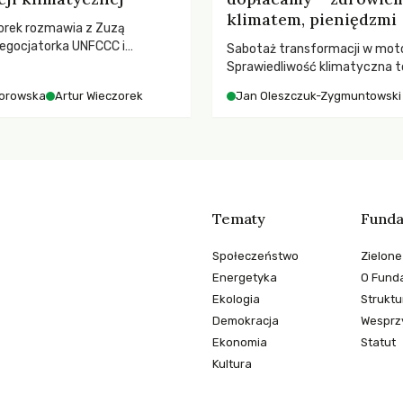
klimatem, pieniędzmi
orek rozmawia z Zuzą
egocjatorka UNFCCC i
Sabotaż transformacji w moto
kuluarach COP, tokenizmie,
Sprawiedliwość klimatyczna to
i i nadziei pokładanej w
kwestia tego, kto emituje, a ra
orowska
Artur Wieczorek
Jan Oleszczuk-Zygmuntowski
imatycznych
ponosi konsekwencje globalne
ocieplenia.
Tematy
Funda
Społeczeństwo
Zielone
Energetyka
O Funda
Ekologia
Struktu
Demokracja
Wesprzy
Ekonomia
Statut
Kultura