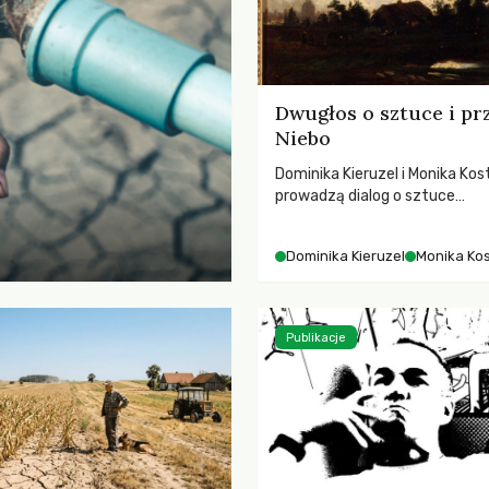
Dwugłos o sztuce i pr
Niebo
Dominika Kieruzel i Monika Kos
prowadzą dialog o sztuce
przedstawiającej niebo i kosm
jej rezonansowy wpływ na lud
Dominika Kieruzel
Monika Ko
wrażliwość, odczuwanie przes
relację z naturą.
Publikacje