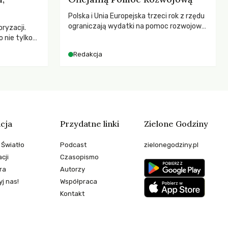
Polska i Unia Europejska trzeci rok z rzędu
ograniczają wydatki na pomoc rozwojową
ryzacji.
– wynika z najnowszych danych OECD za
 nie tylko
2025 rok. Spadki obejmują także wsparcie
czej – kto
Redakcja
dla krajów najbardziej potrzebujących, a
go
globalnie odnotowano największe
tąpnięcie ODA w historii. Jakie będą
konsekwencje tych decyzji dla świata
dotkniętego kryzysami i ubóstwem?
cja
Przydatne linki
Zielone Godziny
 Światło
Podcast
zielonegodziny.pl
cji
Czasopismo
ra
Autorzy
j nas!
Współpraca
Kontakt