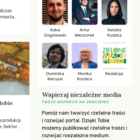
odczas
 miasta
 lasem. Gdy
rozwijały
Kuba
Artur
Natalia
Gogolewski
Wieczorek
Rudzka
ropa dopiero
iększych
Dominika
Monika
Redakcja
Kieruzel
Kostera
Wspieraj niezależne media
dobie
TWOJE WSPARCIE MA ZNACZENIE
Pomóż nam tworzyć rzetelne treści
i rozwijać portal. Dzięki Tobie
a produkcji
e. Sektor
możemy publikować rzetelne treści i
yzwaniami –
rozwijać niezależne medium.
w