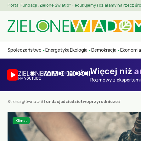
Portal Fundacji „Zielone Światło” - edukujemy i działamy na rzecz śr
Społeczeństwo
Energetyka
Ekologia
Demokracja
Ekonomia
Więcej niż
a
NA YOUTUBE
Rozmowy z ekspertami 
Strona główna
»
#fundacjadziedzictwoprzyrodnicze#
Klimat