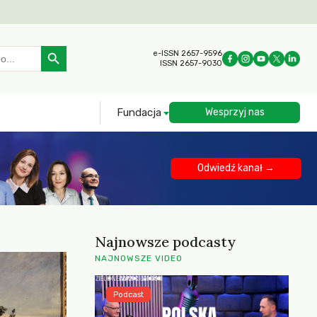
Search Button
e-ISSN 2657-9596
ISSN 2657-9030
Fundacja
Wesprzyj nas
Odwiedź kanał →
Najnowsze podcasty
NAJNOWSZE VIDEO
Podcast