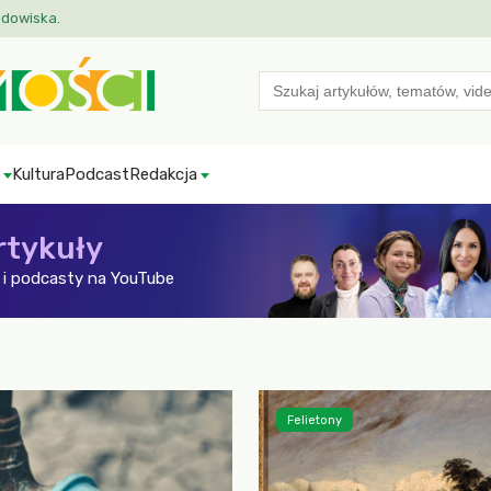
odowiska.
Search
for:
Kultura
Podcast
Redakcja
rtykuły
i podcasty na YouTube
Felietony