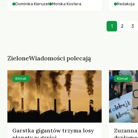
starszych 
Dominika Kieruzel
Monika Kostera
Redakcja
współczesnego miasta.
cyberprzes
1
2
3
ZieloneWiadomości polecają
Klimat
Klimat
Garstka gigantów trzyma losy
Zuzanna 
planety w garści
dyplomac