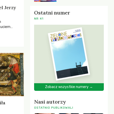
el Jerzy
Ostatni numer
NR 41
h
zuciem
ela –
o,
 i Mentora.
Zobacz wszystkie numery →
Nasi autorzy
iła
OSTATNIO PUBLIKOWALI