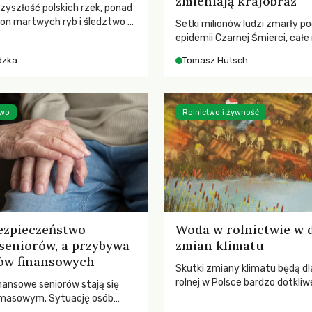
zmieniają krajobraz
rzyszłość polskich rzek, ponad
ton martwych ryb i śledztwo z
Setki milionów ludzi zmarły p
2 Kodeksu karnego. Katastrofa
epidemii Czarnej Śmierci, całe
bnażyła słabość systemu,
opustoszały, a pola zarastały
dzka
Tomasz Hutsch
lił, by prace modernizacyjne
pierwsze liście nowych dębów 
 lawinę zdarzeń prowadzących
się na włoskich wzgórzach, Eu
nej śmierci rzeki.
podnosiła się po jednej z najw
katastrof w swoich dziejach.
two
Rolnictwo i żywność
ezpieczeństwo
Woda w rolnictwie w 
seniorów, a przybywa
zmian klimatu
ów finansowych
Skutki zmiany klimatu będą dl
rolnej w Polsce bardzo dotkliw
nansowe seniorów stają się
stoi przed dwoma ważnymi w
 masowym. Sytuację osób
potrzebą redukcji emisji gazó