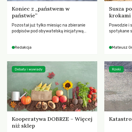
Koniec z „państwem w
Susza po
państwie”
krokami
Pozostał już tylko miesiąc na zbieranie
Powodzie i 
podpisów pod obywatelską inicjatywą
spotykane s
ustawodawczą dotyczącą zmiany Prawa
rozmowa z 
łowieckiego. Fundacja Niech Żyją! apeluje o
Grygorukie
Redakcja
Mateusz G
pełną mobilizację, ponieważ projekt
SGGW.
zawiera historyczne i niezwykle korzystne
rozwiązania dla przyrody i zwierząt,
radykalnie zmieniając dotychczasowy
Debaty i wywiady
Rzeki
paradygmat funkcjonowania łowiectwa w
Polsce.
Kooperatywa DOBRZE – Więcej
Katastro
niż sklep