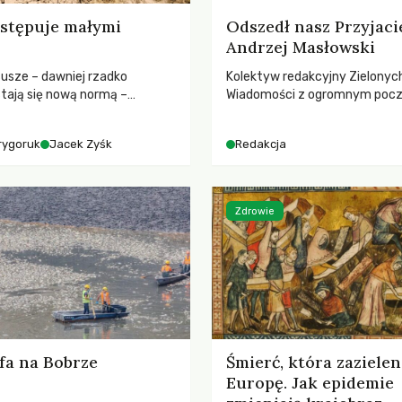
stępuje małymi
Odszedł nasz Przyjaci
Andrzej Masłowski
susze – dawniej rzadko
Kolektyw redakcyjny Zielonyc
tają się nową normą –
Wiadomości z ogromnym poc
dr hab. Mateuszem
straty żegna swojego Przyjaci
m z Centrum Badań Klimatu
Jerzego Andrzeja Masłowskieg
rygoruk
Jacek Zyśk
Redakcja
kochanego Opiekuna, Mecenasa
Zdrowie
fa na Bobrze
Śmierć, która zazielen
Europę. Jak epidemie