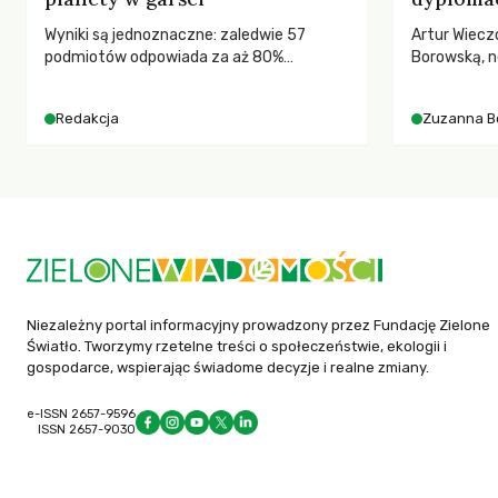
Wyniki są jednoznaczne: zaledwie 57
Artur Wiecz
podmiotów odpowiada za aż 80%
Borowską, n
globalnych emisji CO2.
YOUNGO – o 
różnorodnośc
Redakcja
Zuzanna B
ruchach kl
Niezależny portal informacyjny prowadzony przez Fundację Zielone
Światło. Tworzymy rzetelne treści o społeczeństwie, ekologii i
gospodarce, wspierając świadome decyzje i realne zmiany.
e-ISSN 2657-9596
ISSN 2657-9030