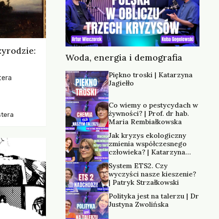
zyrodzie:
Woda, energia i demografia
Piękno troski | Katarzyna
tera
Jagiełło
os, ukazując
Co wiemy o pestycydach w
zką
żywności? | Prof. dr hab.
stera
trzeni oraz
Maria Rembiałkowska
Jak kryzys ekologiczny
zmienia współczesnego
człowieka? | Katarzyna
Kurska-Wilk
System ETS2. Czy
wyczyści nasze kieszenie?
| Patryk Strzałkowski
Polityka jest na talerzu | Dr
Justyna Zwolińska