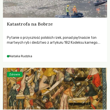
Katastrofa na Bobrze
Pytanie o przyszłość polskich rzek, ponad piętnaście ton
martwych ryb i śledztwo z artykułu 182 Kodeksu karnego.
Katastrofa na Bobrze obnażyła słabość systemu, który
pozwolił, by prace modernizacyjne uruchomiły lawinę
Natalia Rudzka
zdarzeń prowadzących do biologicznej śmierci rzeki.
Zdrowie