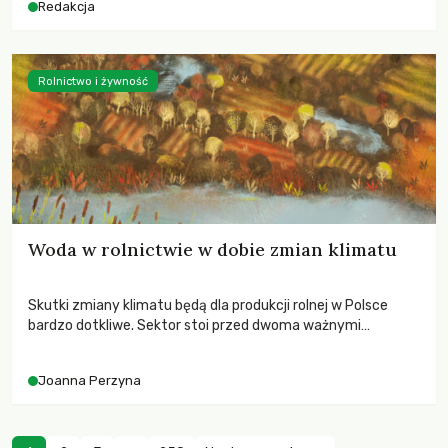
Redakcja
Rolnictwo i żywność
Woda w rolnictwie w dobie zmian klimatu
Skutki zmiany klimatu będą dla produkcji rolnej w Polsce
bardzo dotkliwe. Sektor stoi przed dwoma ważnymi
wyzwaniami – potrzebą redukcji emisji gazów cieplarnianych
oraz koniecznością prowadzenia działań adaptacyjnych do
Joanna Perzyna
zachodzących zmian klimatycznych. Wymagać to będzie
przedefiniowania podejścia do produkcji rolnej opartego
niemal wyłącznie o kryterium zysku ekonomicznego.