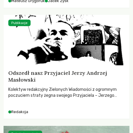
Mateusz Grygoruk
Jacek Zyśk
Publikacje
Odszedł nasz Przyjaciel Jerzy Andrzej
Masłowski
Kolektyw redakcyjny Zielonych Wiadomości z ogromnym
poczuciem straty żegna swojego Przyjaciela – Jerzego
Andrzeja Masłowskiego, kochanego Opiekuna, Mecenasa i
Mentora.
Redakcja