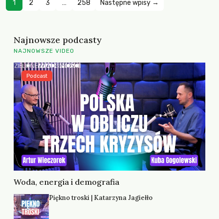
1
2
3
…
258
Następne wpisy →
Najnowsze podcasty
NAJNOWSZE VIDEO
Podcast
Woda, energia i demografia
Piękno troski | Katarzyna Jagiełło