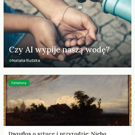
Czy AI wypije naszą wodę?
Natalia Rudzka
Felietony
Dwugłos o sztuce i przyrodzie: Niebo