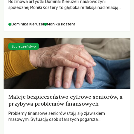
Rozmowa artystki Dominiki Kieruzel i naukowczyni
społecznej Moniki Kostery to głęboka refleksja nad relacją
sztuki, przyrody oraz człowieka w przestrzeni
współczesnego miasta.
Dominika Kieruzel
Monika Kostera
Społeczeństwo
Maleje bezpieczeństwo cyfrowe seniorów, a
przybywa problemów finansowych
Problemy finansowe seniorów stają się zjawiskiem
masowym. Sytuację osób starszych pogarsza
bezwzględność cyberprzestępców.