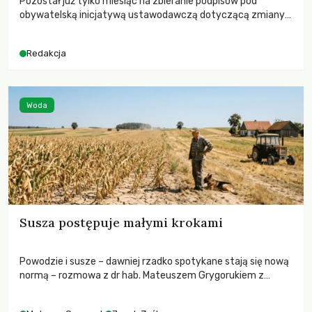
Pozostał już tylko miesiąc na zbieranie podpisów pod
obywatelską inicjatywą ustawodawczą dotyczącą zmiany
Prawa łowieckiego. Fundacja Niech Żyją! apeluje o pełną
mobilizację, ponieważ projekt zawiera historyczne i
Redakcja
niezwykle korzystne rozwiązania dla przyrody i zwierząt,
radykalnie zmieniając dotychczasowy paradygmat
funkcjonowania łowiectwa w Polsce.
Woda
Susza postępuje małymi krokami
Powodzie i susze – dawniej rzadko spotykane stają się nową
normą – rozmowa z dr hab. Mateuszem Grygorukiem z
Centrum Badań Klimatu SGGW.