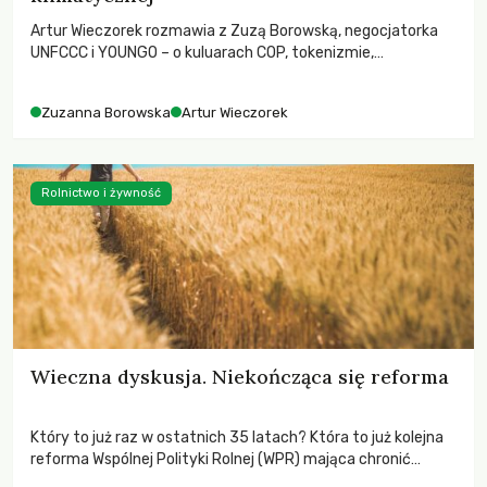
Artur Wieczorek rozmawia z Zuzą Borowską, negocjatorka
UNFCCC i YOUNGO – o kuluarach COP, tokenizmie,
różnorodności i nadziei pokładanej w ruchach klimatycznych
Zuzanna Borowska
Artur Wieczorek
Rolnictwo i żywność
Wieczna dyskusja. Niekończąca się reforma
Który to już raz w ostatnich 35 latach? Która to już kolejna
reforma Wspólnej Polityki Rolnej (WPR) mająca chronić
rolników i odpowiadać na potrzeby społeczne?