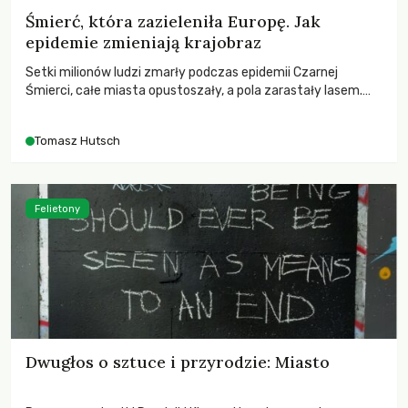
Śmierć, która zazieleniła Europę. Jak
epidemie zmieniają krajobraz
Setki milionów ludzi zmarły podczas epidemii Czarnej
Śmierci, całe miasta opustoszały, a pola zarastały lasem.
Gdy pierwsze liście nowych dębów rozwijały się na włoskich
wzgórzach, Europa dopiero podnosiła się po jednej z
Tomasz Hutsch
największych katastrof w swoich dziejach.
Felietony
Dwugłos o sztuce i przyrodzie: Miasto