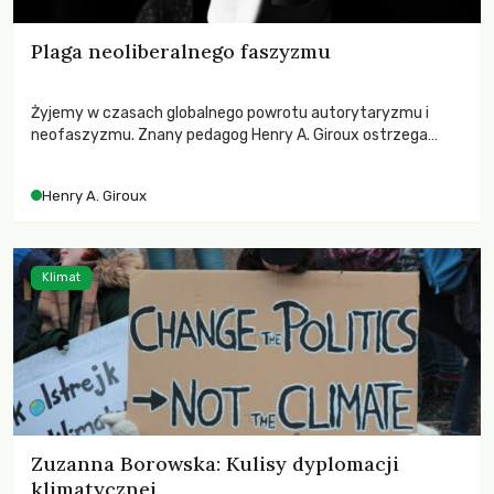
Plaga neoliberalnego faszyzmu
Żyjemy w czasach globalnego powrotu autorytaryzmu i
neofaszyzmu. Znany pedagog Henry A. Giroux ostrzega
przed korporacyjną tyranią niszczącą społeczeństwo. Czy
współczesne uniwersytety obronią swoją niezależność i
Henry A. Giroux
wychowają świadomych obywateli?
Klimat
Zuzanna Borowska: Kulisy dyplomacji
klimatycznej