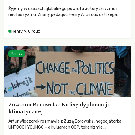
Żyjemy w czasach globalnego powrotu autorytaryzmu i
neofaszyzmu. Znany pedagog Henry A. Giroux ostrzega
przed korporacyjną tyranią niszczącą społeczeństwo. Czy
współczesne uniwersytety obronią swoją niezależność i
Henry A. Giroux
wychowają świadomych obywateli?
Klimat
Zuzanna Borowska: Kulisy dyplomacji
klimatycznej
Artur Wieczorek rozmawia z Zuzą Borowską, negocjatorka
UNFCCC i YOUNGO – o kuluarach COP, tokenizmie,
różnorodności i nadziei pokładanej w ruchach klimatycznych