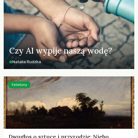
Czy AI wypije naszą wodę?
Natalia Rudzka
Felietony
Dwugłos o sztuce i przyrodzie: Niebo