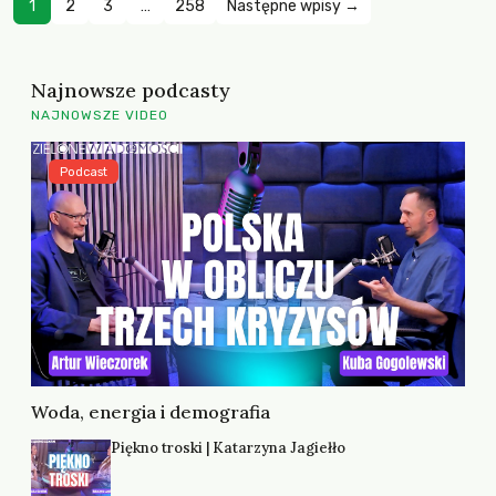
1
2
3
…
258
Następne wpisy →
Najnowsze podcasty
NAJNOWSZE VIDEO
Podcast
Woda, energia i demografia
Piękno troski | Katarzyna Jagiełło