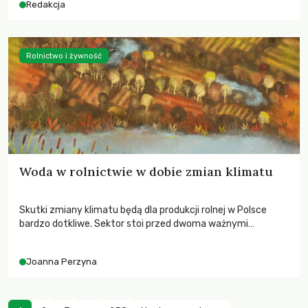
Redakcja
Rolnictwo i żywność
Woda w rolnictwie w dobie zmian klimatu
Skutki zmiany klimatu będą dla produkcji rolnej w Polsce
bardzo dotkliwe. Sektor stoi przed dwoma ważnymi
wyzwaniami – potrzebą redukcji emisji gazów cieplarnianych
oraz koniecznością prowadzenia działań adaptacyjnych do
Joanna Perzyna
zachodzących zmian klimatycznych. Wymagać to będzie
przedefiniowania podejścia do produkcji rolnej opartego
niemal wyłącznie o kryterium zysku ekonomicznego.