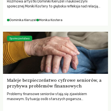
Rozmowa artystki Dominiki Kieruzel i naukowczyni
społecznej Moniki Kostery to głęboka refleksja nad relacją
sztuki, przyrody oraz człowieka w przestrzeni
współczesnego miasta.
Dominika Kieruzel
Monika Kostera
Społeczeństwo
Maleje bezpieczeństwo cyfrowe seniorów, a
przybywa problemów finansowych
Problemy finansowe seniorów stają się zjawiskiem
masowym. Sytuację osób starszych pogarsza
bezwzględność cyberprzestępców.