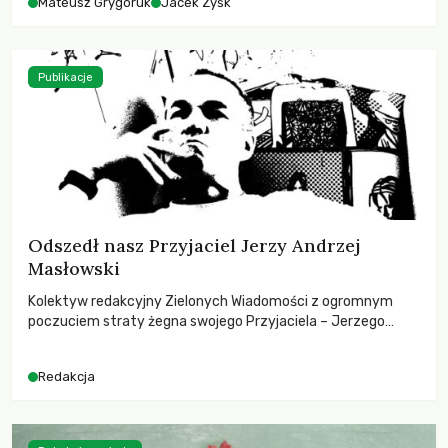
Mateusz Grygoruk
Jacek Zyśk
Publikacje
Odszedł nasz Przyjaciel Jerzy Andrzej
Masłowski
Kolektyw redakcyjny Zielonych Wiadomości z ogromnym
poczuciem straty żegna swojego Przyjaciela – Jerzego
Andrzeja Masłowskiego, kochanego Opiekuna, Mecenasa i
Mentora.
Redakcja