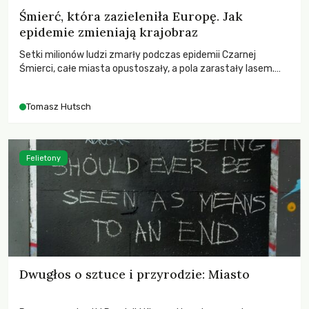
Śmierć, która zazieleniła Europę. Jak
epidemie zmieniają krajobraz
Setki milionów ludzi zmarły podczas epidemii Czarnej
Śmierci, całe miasta opustoszały, a pola zarastały lasem.
Gdy pierwsze liście nowych dębów rozwijały się na włoskich
wzgórzach, Europa dopiero podnosiła się po jednej z
Tomasz Hutsch
największych katastrof w swoich dziejach.
Felietony
Dwugłos o sztuce i przyrodzie: Miasto