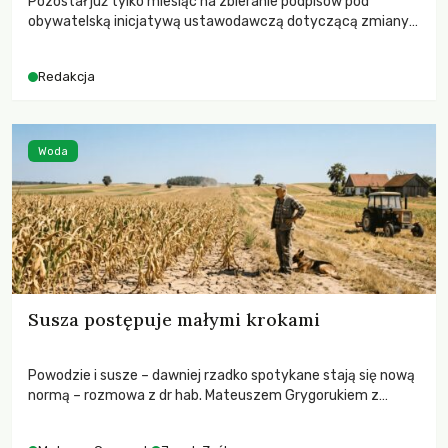
Pozostał już tylko miesiąc na zbieranie podpisów pod
obywatelską inicjatywą ustawodawczą dotyczącą zmiany
Prawa łowieckiego. Fundacja Niech Żyją! apeluje o pełną
mobilizację, ponieważ projekt zawiera historyczne i
Redakcja
niezwykle korzystne rozwiązania dla przyrody i zwierząt,
radykalnie zmieniając dotychczasowy paradygmat
funkcjonowania łowiectwa w Polsce.
Woda
Susza postępuje małymi krokami
Powodzie i susze – dawniej rzadko spotykane stają się nową
normą – rozmowa z dr hab. Mateuszem Grygorukiem z
Centrum Badań Klimatu SGGW.