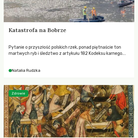
Katastrofa na Bobrze
Pytanie o przyszłość polskich rzek, ponad piętnaście ton
martwych ryb i śledztwo z artykułu 182 Kodeksu karnego.
Katastrofa na Bobrze obnażyła słabość systemu, który
pozwolił, by prace modernizacyjne uruchomiły lawinę
Natalia Rudzka
zdarzeń prowadzących do biologicznej śmierci rzeki.
Zdrowie