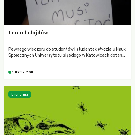
Pan od slajdów
Pewnego wieczoru do studentów i studentek Wydziału Nauk
Społecznych Uniwersytetu Śląskiego w Katowicach dotarła
błaha – zdawałoby się – wieść: „Panu Tomkowi nie
przedłużyli umowy”. To był grom z jasnego nieba.
Łukasz Moll
Ekonomia