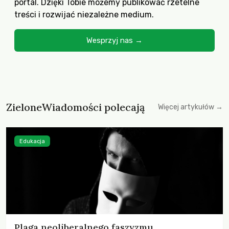
portal. Dzięki Tobie możemy publikować rzetelne
treści i rozwijać niezależne medium.
Wesprzyj nas →
ZieloneWiadomości polecają
Więcej artykułów →
Edukacja
Plaga neoliberalnego faszyzmu