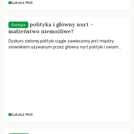
Łukasz Moll
Zielona polityka i główny nurt –
Ekologia
małżeństwo niemożliwe?
Dyskurs zielonej polityki ciągle zawieszony jest między
słownikiem używanym przez główny nurt polityki i swoim
własnym językiem. Tego napięcia nigdzie nie widać wyraźniej
niż w przypadku kwestii związanych z transformacją
energetyczną i ochroną klimatu.
Łukasz Moll