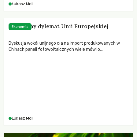
Łukasz Moll
Słoneczny dylemat Unii Europejskiej
Ekonomia
Dyskusja wokół unijnego cła na import produkowanych w
Chinach paneli fotowoltaicznych wiele mówi o
uwarunkowaniach geopolitycznych i gospodarczych, z
którymi będzie musiała liczyć się Europa, jeśli poważnie myśli
o rozwoju energetyki odnawialnej. Komentarz Łukasza Molla.
Łukasz Moll