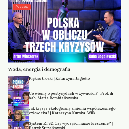
Podcast
Woda, energia i demografia
Piękno troski | Katarzyna Jagiełło
Co wiemy o pestycydach w żywności? | Prof. dr
hab. Maria Rembiałkowska
Jak kryzys ekologiczny zmienia współczesnego
człowieka? | Katarzyna Kurska-Wilk
System ETS2. Czy wyczyści nasze kieszenie? |
Patryk Strzałkowski