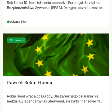
Rok temu 10-lecie istnienia obchodził Europejski Urząd ds.
Bezpieczeństwa Żywności (EFSA). Okrągła rocznica została
jednak popsuta przez lawinę krytyki, jaka spadła na działania
tej instytucji ze strony m.in. organizacji pozarządowych,
Łukasz Moll
mediów, europarlamentarzystów czy Europejskiego
Rzecznika Praw Obywatelskich.
Ekonomia
Powrót Robin Hooda
Robin Hood wraca do Europy. Obszarem jego działania nie
będzie już legendarny las Sherwood, ale rynki finansowe 11
państw europejskich. Jego zwolennicy liczą na pokaźne
zbiory daniny. Jak sensownie ją wykorzystać?