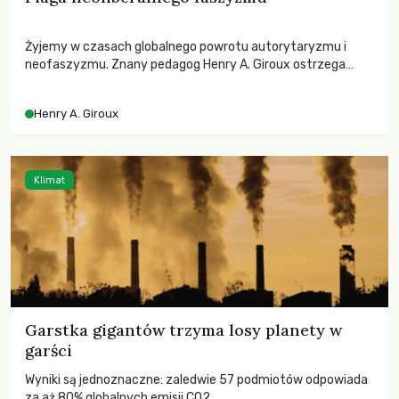
Żyjemy w czasach globalnego powrotu autorytaryzmu i
neofaszyzmu. Znany pedagog Henry A. Giroux ostrzega
przed korporacyjną tyranią niszczącą społeczeństwo. Czy
współczesne uniwersytety obronią swoją niezależność i
Henry A. Giroux
wychowają świadomych obywateli?
Klimat
Garstka gigantów trzyma losy planety w
garści
Wyniki są jednoznaczne: zaledwie 57 podmiotów odpowiada
za aż 80% globalnych emisji CO2.