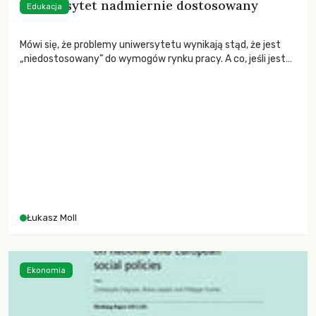
Uniwersytet nadmiernie dostosowany
Edukacja
Mówi się, że problemy uniwersytetu wynikają stąd, że jest
„niedostosowany” do wymogów rynku pracy. A co, jeśli jest
dokładnie na odwrót?
Łukasz Moll
Ekonomia