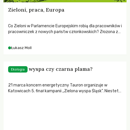
Zieloni, praca, Europa
Co Zieloni w Parlamencie Europejskim robią dla pracowników i
pracowniczek z nowych państw członkowskich? Złożona z
zielonych i regionalistów frakcja Greens-EFA regularnie
inicjuje i wspiera inicjatywy mające powstrzymać „wyścig na
Łukasz Moll
dno” pod względem praw pracowniczych i bezpieczeństwa
socjalnego
Zielona wyspa czy czarna plama?
Ekologia
21 marca koncern energetyczny Tauron organizuje w
Katowicach 5. finał kampanii „Zielona wyspa Śląsk”. Niestety,
jest to kampania równie obłudna, jak koloryzowanie sytuacji
społeczno-gospodarczej w kraju przez polski rząd.