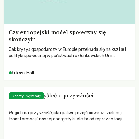
Czy europejski model społeczny się
skończył?
Jak kryzys gospodarczy w Europie przekłada się na kształt
polityki społecznej w państwach członkowskich Unii
Europejskiej? Na to pytanie starają się odpowiedzieć autorzy
raportu European Trade Union Institute. Do jakich konkluzji
Łukasz Moll
dochodzą i jakie zalecenia formułują?
Musimy pomyśleć o przyszłości
Debaty i wywiady
Węgiel ma przyszłość jako paliwo przejściowe w „zielonej
transformacji” naszej energetyki. Ale to od reprezentacji
związkowej górników będzie zależało, czy węglowi
faktycznie taka rola przypadnie – Łukasz Moll w rozmowie z
Dominikiem Łaciakiem.