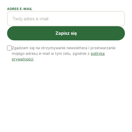
Autorzy
ADRES E-MAIL
Zapisz się
Zgadzam się na otrzymywanie newslettera i przetwarzanie
Łukasz Moll
mojego adresu e-mail w tym celu, zgodnie z
polityką
prywatności
.
Dr Łukasz Moll – filozof, socjolog, publicysta.
Zobacz wszystkie artykuły autora →
Najnowsze artykuły
OSTATNIE PUBLIKACJE