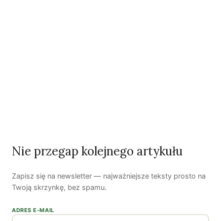
Jaki krajobraz wyłania się na skutek działania takiego
modelu gospodarczego? Raport Oxfam podaje, że 22
najbogatszych mężczyzn na świecie posiada więcej
bogactwa niż WSZYSTKIE kobiety w Afryce; że 42%
kobiet w wieku produkcyjnym na świecie pracuje jako
nieopłacana siła robocza; że szacowana wartość pracy
opiekuńczej kobiet jest TRZYKROTNIE większa niż
rozmiary sektora wysokich technologii. Wokół męskiego
jądra ekonomii – do którego liberalny feminizm
dokooptował trochę uprzywilejowanych kobiet, a
głównonurtowy antyrasizm pewną liczbę
Nie przegap kolejnego artykułu
przedstawicieli mniejszości w krajach Zachodu – krążą
zdesperowane pracownice opiekuńcze.
Zapisz się na newsletter — najważniejsze teksty prosto na
Twoją skrzynkę, bez spamu.
Co po pandemii?
ADRES E-MAIL
Swoją cegiełkę do tego niekorzystnego trendu dokłada