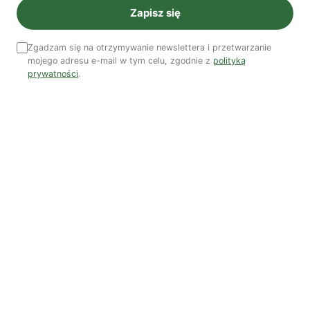
Zapisz się
Zgadzam się na otrzymywanie newslettera i przetwarzanie
mojego adresu e-mail w tym celu, zgodnie z
polityką
prywatności
.
Piękno troski | Katarzyna Jagiełło
Co wiemy o pestycydach w żywności? | Prof. dr
hab. Maria Rembiałkowska
Jak kryzys ekologiczny zmienia współczesnego
człowieka? | Katarzyna Kurska-Wilk
System ETS2. Czy wyczyści nasze kieszenie? |
Patryk Strzałkowski
Polityka jest na talerzu | Dr Justyna Zwolińska
„Żołnierze Wyklęci” czyli polski Hot Take | Dr hab.
Piotr Majewski