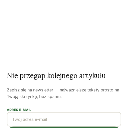
Dwugłos o sztuce i przyrodzie: Niebo
Koniec z „państwem w państwie”
Susza postępuje małymi krokami
Odszedł nasz Przyjaciel Jerzy Andrzej Masłowski
Kooperatywa DOBRZE – Więcej niż sklep
Nie przegap kolejnego artykułu
Najnowsze podcasty
Zapisz się na newsletter — najważniejsze teksty prosto na
NAJNOWSZE VIDEO
Twoją skrzynkę, bez spamu.
Podcast
ADRES E-MAIL