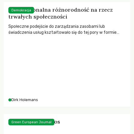
Realizowana ostatnimi czasy praca ekspercka daje miastu
mapę drogową do […]
Instytucjonalna różnorodność na rzecz
Demokracja
trwałych społeczności
Społeczne podejście do zarządzania zasobami lub
świadczenia usług kształtowało się do tej pory w formie
ostrego wyboru między kontrolą państwa a mechanizmami
rynkowymi.
Dirk Holemans
Liczy się każdy głos
Green European Journal