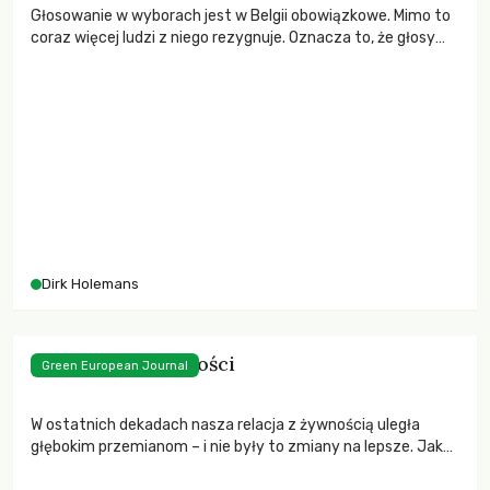
Głosowanie w wyborach jest w Belgii obowiązkowe. Mimo to
coraz więcej ludzi z niego rezygnuje. Oznacza to, że głosy
osób gorzej sytuowanych zaczynają być słabiej słyszane.
Organizacje społeczne mogą jednak podejmować świadome
kroki, by tematy społeczne nie znikały z debaty politycznej.
Taką próbę podjęto niedawno we Flandrii.
Dirk Holemans
Cena taniej żywności
Green European Journal
W ostatnich dekadach nasza relacja z żywnością uległa
głębokim przemianom – i nie były to zmiany na lepsze. Jaka
jest prawdziwa cena tych zmian i czy można je jeszcze