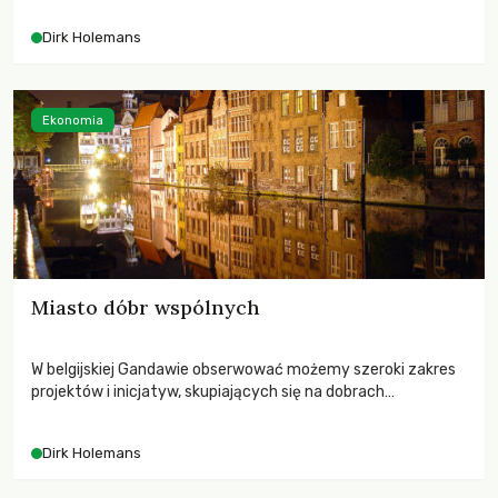
Dirk Holemans
Ekonomia
Miasto dóbr wspólnych
W belgijskiej Gandawie obserwować możemy szeroki zakres
projektów i inicjatyw, skupiających się na dobrach
wspólnych. Nadal jednak ma ona przed sobą wdrożenie
modelu, który w realny sposób wcielać będzie w życie
Dirk Holemans
zasadę skupiania się na dobrach wspólnych w realizowanych
przez lokalne instytucje działaniach i procesach.