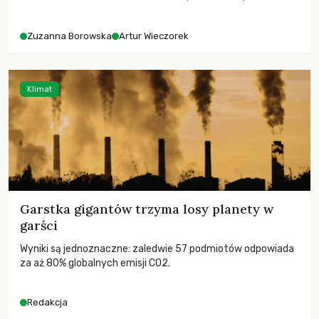
różnorodności i nadziei pokładanej w ruchach klimatycznych
Zuzanna Borowska
Artur Wieczorek
Klimat
Garstka gigantów trzyma losy planety w
garści
Wyniki są jednoznaczne: zaledwie 57 podmiotów odpowiada
za aż 80% globalnych emisji CO2.
Redakcja