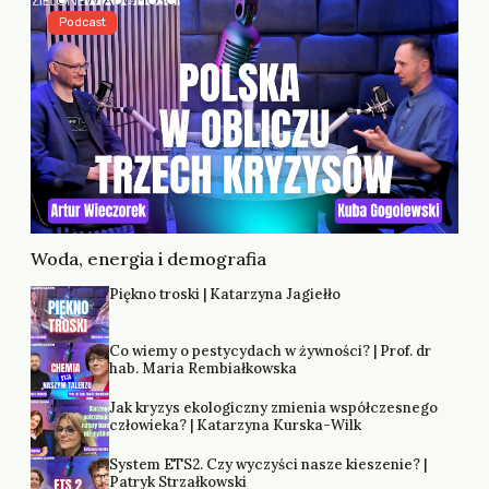
Podcast
Woda, energia i demografia
Piękno troski | Katarzyna Jagiełło
Co wiemy o pestycydach w żywności? | Prof. dr
hab. Maria Rembiałkowska
Jak kryzys ekologiczny zmienia współczesnego
człowieka? | Katarzyna Kurska-Wilk
System ETS2. Czy wyczyści nasze kieszenie? |
Patryk Strzałkowski