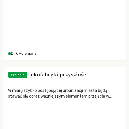
odwrócić?
Dirk Holemans
Miasta – ekofabryki przyszłości
Ekologia
W miarę szybko postępującej urbanizacji miasta będą
stawać się coraz ważniejszym elementem przejścia w
stronę gospodarki niskowęglowej. Mogą odegrać w nim rolę
wiodącą, pracując nad stworzeniem miejskiej gospodarki
cyrkularnej i
slow economy
.