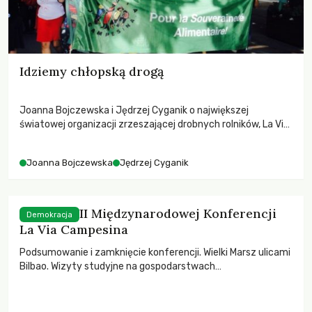
Idziemy chłopską drogą
Joanna Bojczewska i Jędrzej Cyganik o największej
światowej organizacji zrzeszającej drobnych rolników, La Via
Campesina (pol.Chłopska Droga) i zeszłorocznej VII
Konferencji tej organizacji, w której po raz pierwszy wzięła
Joanna Bojczewska
Jędrzej Cyganik
udział delegacja z Polski.
Dzień 6. VII Międzynarodowej Konferencji
Demokracja
La Via Campesina
Podsumowanie i zamknięcie konferencji. Wielki Marsz ulicami
Bilbao. Wizyty studyjne na gospodarstwach
agroekologicznych.