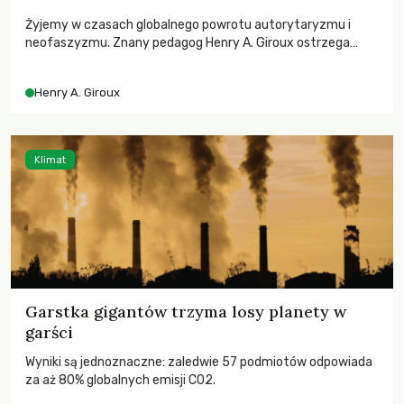
Żyjemy w czasach globalnego powrotu autorytaryzmu i
neofaszyzmu. Znany pedagog Henry A. Giroux ostrzega
przed korporacyjną tyranią niszczącą społeczeństwo. Czy
współczesne uniwersytety obronią swoją niezależność i
Henry A. Giroux
wychowają świadomych obywateli?
Klimat
Garstka gigantów trzyma losy planety w
garści
Wyniki są jednoznaczne: zaledwie 57 podmiotów odpowiada
za aż 80% globalnych emisji CO2.