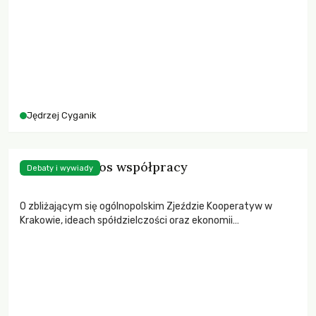
Jędrzej Cyganik
Budujemy etos współpracy
Debaty i wywiady
O zbliżającym się ogólnopolskim Zjeździe Kooperatyw w
Krakowie, ideach spółdzielczości oraz ekonomii
współdzielenia opowiada Jędrzej Cyganik z Wawelskiej
Kooperatywy Spożywczej w rozmowie z Bartłomiejem
Kozkiem.