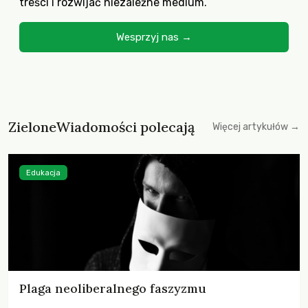
treści i rozwijać niezależne medium.
Wesprzyj nas →
ZieloneWiadomości polecają
Więcej artykułów →
Edukacja
Plaga neoliberalnego faszyzmu