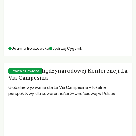
Joanna Bojczewska
Jędrzej Cyganik
5. dzień VII Międzynarodowej Konferencji La
Prawa człowieka
Via Campesina
Globalne wyzwania dla La Via Campesina – lokalne
perspektywy dla suwerenności żywnościowej w Polsce