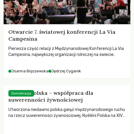
Otwarcie 7. światowej konferencji La Via
Campesina
Pierwsza część relacji z Międzynarodowej Konferencji La Via
Campesina, największej organizacji rolniczej na świecie.
Joanna Bojczewska
Jędrzej Cyganik
Nyéléni Polska – współpraca dla
Demokracja
suwerenności żywnościowej
Utworzona niedawno polska gałąź międzynarodowego ruchu
na rzecz suwerenności żywnościowej, Nyéléni Polska na XIV
Dobrych Żniwach.