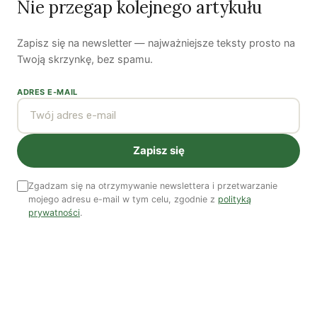
Nie przegap kolejnego artykułu
Zapisz się na newsletter — najważniejsze teksty prosto na
Woda, energia i demografia
Twoją skrzynkę, bez spamu.
Piękno troski | Katarzyna Jagiełło
ADRES E-MAIL
Co wiemy o pestycydach w żywności? | Prof. dr
hab. Maria Rembiałkowska
Zapisz się
Jak kryzys ekologiczny zmienia współczesnego
człowieka? | Katarzyna Kurska-Wilk
Zgadzam się na otrzymywanie newslettera i przetwarzanie
System ETS2. Czy wyczyści nasze kieszenie? |
mojego adresu e-mail w tym celu, zgodnie z
polityką
Patryk Strzałkowski
prywatności
.
Polityka jest na talerzu | Dr Justyna Zwolińska
Ostatni numer
NR 41