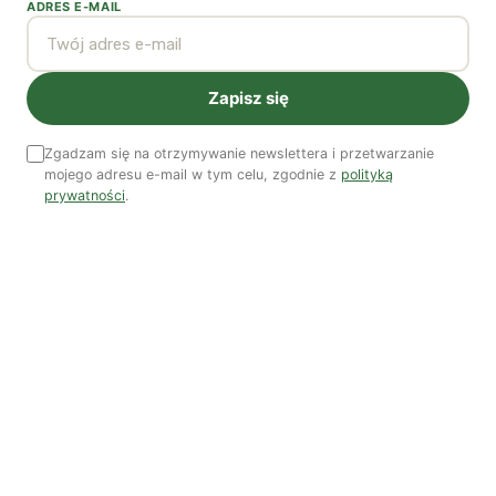
ADRES E-MAIL
Zapisz się
Czy AI wypije naszą wodę?
Zgadzam się na otrzymywanie newslettera i przetwarzanie
Dwugłos o sztuce i przyrodzie: Niebo
mojego adresu e-mail w tym celu, zgodnie z
polityką
prywatności
.
Koniec z „państwem w państwie”
Susza postępuje małymi krokami
Odszedł nasz Przyjaciel Jerzy Andrzej Masłowski
Kooperatywa DOBRZE – Więcej niż sklep
Najnowsze podcasty