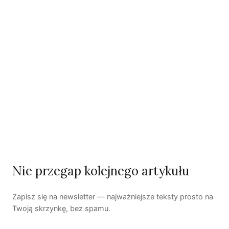
Agnieszka Korniluk
Redaktorka Zielonych Wiadomości.
Zobacz wszystkie artykuły autora →
Najnowsze artykuły
OSTATNIE PUBLIKACJE
Nie przegap kolejnego artykułu
Zapisz się na newsletter — najważniejsze teksty prosto na
Twoją skrzynkę, bez spamu.