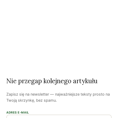
Podcast
Woda, energia i demografia
Piękno troski | Katarzyna Jagiełło
Nie przegap kolejnego artykułu
Co wiemy o pestycydach w żywności? | Prof. dr
hab. Maria Rembiałkowska
Zapisz się na newsletter — najważniejsze teksty prosto na
Jak kryzys ekologiczny zmienia współczesnego
człowieka? | Katarzyna Kurska-Wilk
Twoją skrzynkę, bez spamu.
System ETS2. Czy wyczyści nasze kieszenie? |
ADRES E-MAIL
Patryk Strzałkowski