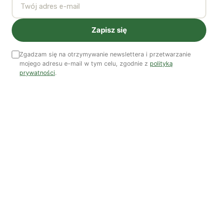
Polityka jest na talerzu | Dr Justyna Zwolińska
Zapisz się
Ostatni numer
Zgadzam się na otrzymywanie newslettera i przetwarzanie
NR 41
mojego adresu e-mail w tym celu, zgodnie z
polityką
prywatności
.
Zobacz wszystkie numery →