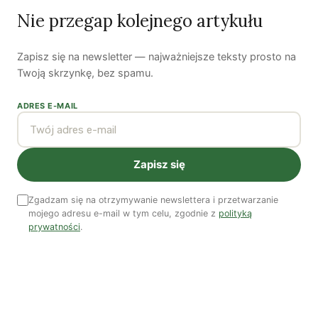
Nie przegap kolejnego artykułu
Zapisz się na newsletter — najważniejsze teksty prosto na
Twoją skrzynkę, bez spamu.
Piękno troski | Katarzyna Jagiełło
ADRES E-MAIL
Co wiemy o pestycydach w żywności? | Prof. dr
hab. Maria Rembiałkowska
Jak kryzys ekologiczny zmienia współczesnego
człowieka? | Katarzyna Kurska-Wilk
Zapisz się
System ETS2. Czy wyczyści nasze kieszenie? |
Patryk Strzałkowski
Zgadzam się na otrzymywanie newslettera i przetwarzanie
mojego adresu e-mail w tym celu, zgodnie z
polityką
Polityka jest na talerzu | Dr Justyna Zwolińska
prywatności
.
„Żołnierze Wyklęci” czyli polski Hot Take | Dr hab.
Piotr Majewski
Ostatni numer