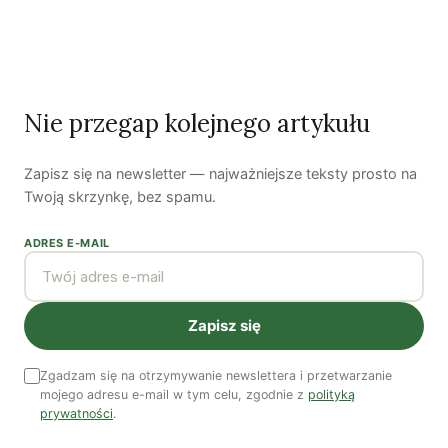
człowieka? | Katarzyna Kurska-Wilk
System ETS2. Czy wyczyści nasze kieszenie? |
Patryk Strzałkowski
Polityka jest na talerzu | Dr Justyna Zwolińska
Nie przegap kolejnego artykułu
Zapisz się na newsletter — najważniejsze teksty prosto na
Ostatni numer
Twoją skrzynkę, bez spamu.
NR 41
ADRES E-MAIL
Zapisz się
Zgadzam się na otrzymywanie newslettera i przetwarzanie
mojego adresu e-mail w tym celu, zgodnie z
polityką
prywatności
.