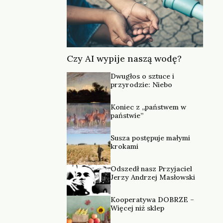
Czy AI wypije naszą wodę?
Dwugłos o sztuce i
przyrodzie: Niebo
Koniec z „państwem w
państwie”
Susza postępuje małymi
krokami
Odszedł nasz Przyjaciel
Jerzy Andrzej Masłowski
Kooperatywa DOBRZE –
Więcej niż sklep