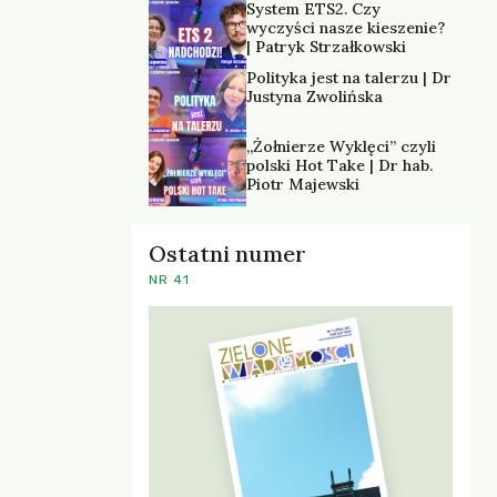
System ETS2. Czy
wyczyści nasze kieszenie?
| Patryk Strzałkowski
Polityka jest na talerzu | Dr
Justyna Zwolińska
„Żołnierze Wyklęci” czyli
polski Hot Take | Dr hab.
Piotr Majewski
Ostatni numer
NR 41