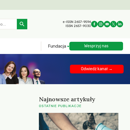
Search Button
e-ISSN 2657-9596
ISSN 2657-9030
Fundacja
Wesprzyj nas
Odwiedź kanał →
Najnowsze artykuły
OSTATNIE PUBLIKACJE