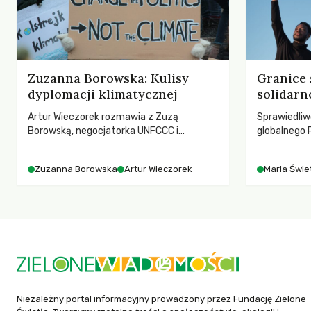
Zuzanna Borowska: Kulisy
Granice 
dyplomacji klimatycznej
solidarn
Artur Wieczorek rozmawia z Zuzą
Sprawiedliw
Borowską, negocjatorka UNFCCC i
globalnego P
YOUNGO – o kuluarach COP, tokenizmie,
rozmowach 
różnorodności i nadziei pokładanej w
czasach glo
Zuzanna Borowska
Artur Wieczorek
Maria Świet
ruchach klimatycznych
Niezależny portal informacyjny prowadzony przez Fundację Zielone