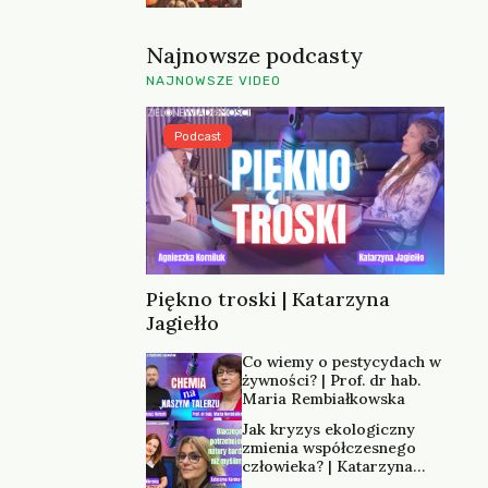
Najnowsze podcasty
NAJNOWSZE VIDEO
Podcast
Piękno troski | Katarzyna
Jagiełło
Co wiemy o pestycydach w
żywności? | Prof. dr hab.
Maria Rembiałkowska
Jak kryzys ekologiczny
zmienia współczesnego
człowieka? | Katarzyna
Kurska-Wilk