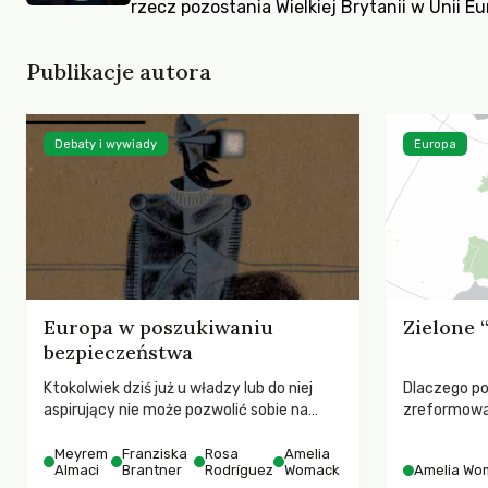
rzecz pozostania Wielkiej Brytanii w Unii Eu
Publikacje autora
Debaty i wywiady
Europa
Europa w poszukiwaniu
Zielone 
bezpieczeństwa
Ktokolwiek dziś już u władzy lub do niej
Dlaczego poz
aspirujący nie może pozwolić sobie na
zreformowan
zignorowanie poczucia niepewności, które
sposobem na
zdaje się coraz mocniej ogarniać
Meyrem
Franziska
Rosa
Amelia
Almaci
Brantner
Rodríguez
Womack
Amelia Wo
obywatelki i obywateli Europy.