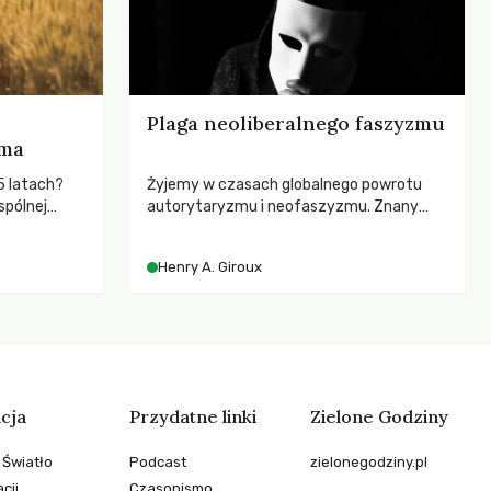
Plaga neoliberalnego faszyzmu
rma
5 latach?
Żyjemy w czasach globalnego powrotu
spólnej
autorytaryzmu i neofaszyzmu. Znany
hronić
pedagog Henry A. Giroux ostrzega przed
zeby
korporacyjną tyranią niszczącą
Henry A. Giroux
społeczeństwo. Czy współczesne
uniwersytety obronią swoją niezależność i
wychowają świadomych obywateli?
cja
Przydatne linki
Zielone Godziny
 Światło
Podcast
zielonegodziny.pl
cji
Czasopismo