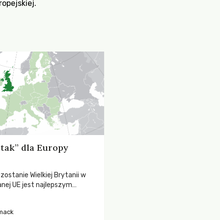
ropejskiej.
“tak” dla Europy
ostanie Wielkiej Brytanii w
ej UE jest najlepszym
 ochronę ludzi i przyrody?
mack