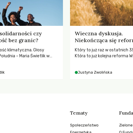
solidarności czy
Wieczna dyskusja.
ość bez granic?
Niekończąca się refo
ość klimatyczna. Głosy
Który to już raz w ostatnich 3
ołudnia – Maria Świetlik w
Która to już kolejna reforma W
o prawach pracowniczych w
Polityki Rolnej (WPR) mająca c
balnych podziałów.
rolników i odpowiadać na potr
lik
Justyna Zwolińska
społeczne?
Tematy
Funda
Społeczeństwo
Zielone
Energetyka
O Funda