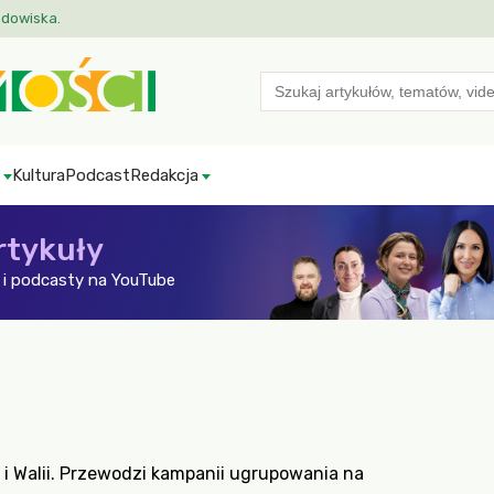
odowiska.
Search
for:
Kultura
Podcast
Redakcja
rtykuły
i podcasty na YouTube
 i Walii. Przewodzi kampanii ugrupowania na