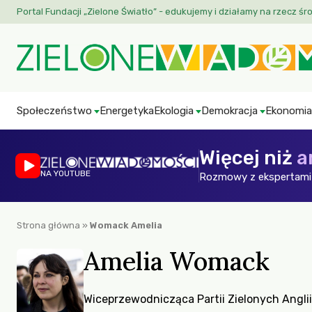
Portal Fundacji „Zielone Światło” - edukujemy i działamy na rzecz śr
Społeczeństwo
Energetyka
Ekologia
Demokracja
Ekonomia
Więcej niż
a
NA YOUTUBE
Rozmowy z ekspertami 
Strona główna
»
Womack Amelia
Amelia Womack
Wiceprzewodnicząca Partii Zielonych Anglii