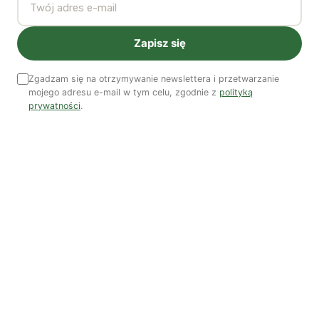
domagających się pilnej demokratyzacji Unii
Europejskiej oraz odebrania władzy, dzierżonej dziś
Zapisz się
przez Trojkę.
Zgadzam się na otrzymywanie newslettera i przetwarzanie
Ten antyestablishmentowy nastrój jej dziś jednak
mojego adresu e-mail w tym celu, zgodnie z
polityką
prywatności
.
bardziej efektywnie zagospodarowany przez prawicowy
ekstremizm. Zatrzymanie tego trendu jest najbardziej
pilnym zdaniem dla postępowej polityki na kontynencie.
Aby lewica mogła na nowo wyrazić
energię politycznej emancypacji, musi
postawić na stole kwestię przyszłości
kapitalizmu oraz głośno mówić o
napięciu między dalszą integracją