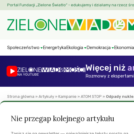
Portal Fundacji „Zielone Światło” - edukujemy i działamy na rzecz śr
Społeczeństwo
Energetyka
Ekologia
Demokracja
Ekonomia
Więcej niż
a
NA YOUTUBE
Rozmowy z ekspertami 
Strona główna
»
Artykuły
»
Kampanie
»
ATOM STOP
»
Odpady nukle
ATOM STOP
Energetyka
Europa
ZW
Nie przegap kolejnego artykułu
Odpady nuklearne
Zapisz się na newsletter — najważniejsze teksty prosto na