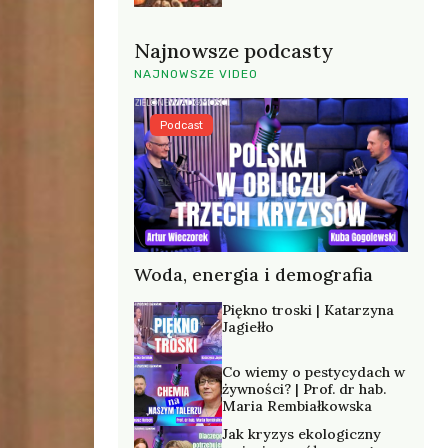
Najnowsze podcasty
NAJNOWSZE VIDEO
Podcast
Woda, energia i demografia
Piękno troski | Katarzyna
Jagiełło
Co wiemy o pestycydach w
żywności? | Prof. dr hab.
Maria Rembiałkowska
Jak kryzys ekologiczny