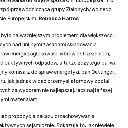
ortowania do krajów spoza Unii Europejskiej. Po
 współprzewodnicząca grupy Zielonych/Wolnego
cie Europejskim,
Rebecca Harms
:
 było najważniejszym problemem dla większości
ących nad unijnymi zasadami składowania
raw energii zagłosowała, wbrew ostrzeżeniom,
adioaktywnych odpadów, a także zużytego paliwa
ijny komisarz do spraw energetyki, pan Oettinger,
ru, jak jednak widać przemysł atomowy zdołał
ych za wyborem nie najlepszej, lecz najtańszej
nymi materiałami.
nież propozycja zakazu przechowywania
ktywnych sejsmicznie. Pokazuje to, jak niewiele