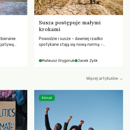
Susza postępuje małymi
krokami
zbieranie
Powodzie i susze – dawniej rzadko
cjatywą
spotykane stają się nową normą –
iany Prawa
rozmowa z dr hab. Mateuszem
ją! apeluje o
Grygorukiem z Centrum Badań Klimatu
Mateusz Grygoruk
Jacek Zyśk
ojekt
SGGW.
le korzystne
erząt,
Więcej artykułów →
hczasowy
łowiectwa w
Klimat