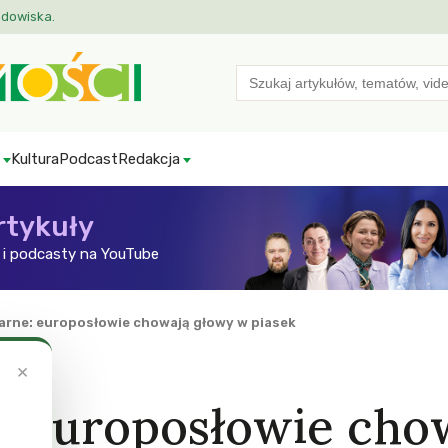
odowiska.
Search
for:
Kultura
Podcast
Redakcja
rtykuły
i podcasty na YouTube
arne: europosłowie chowają głowy w piasek
×
: europosłowie cho