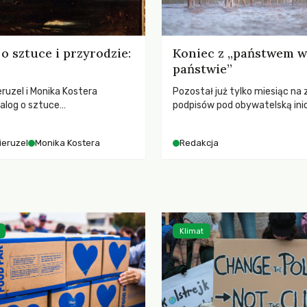
o sztuce i przyrodzie:
Koniec z „państwem w
państwie”
ruzel i Monika Kostera
Pozostał już tylko miesiąc na 
alog o sztuce
podpisów pod obywatelską ini
jącej niebo i kosmos, ukazując
ustawodawczą dotyczącą zm
sowy wpływ na ludzką
łowieckiego. Fundacja Niech Ży
ieruzel
Monika Kostera
Redakcja
 odczuwanie przestrzeni oraz
pełną mobilizację, ponieważ pr
turą.
zawiera historyczne i niezwyk
rozwiązania dla przyrody i zwi
radykalnie zmieniając dotyc
paradygmat funkcjonowania 
Polsce.
Klimat