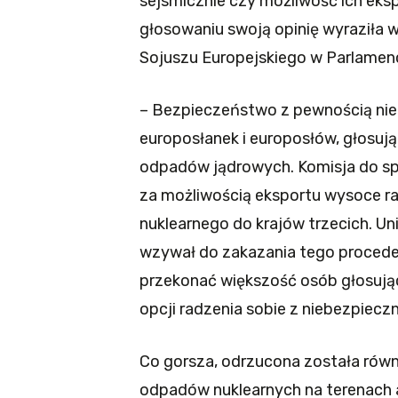
sejsmicznie czy możliwość ich eksp
głosowaniu swoją opinię wyraziła
Sojuszu Europejskiego w Parlamen
– Bezpieczeństwo z pewnością nie
europosłanek i europosłów, głosuj
odpadów jądrowych. Komisja do sp
za możliwością eksportu wysoce r
nuklearnego do krajów trzecich. Un
wzywał do zakazania tego procede
przekonać większość osób głosując
opcji radzenia sobie z niebezpiecz
Co gorsza, odrzucona została rów
odpadów nuklearnych na terenach a