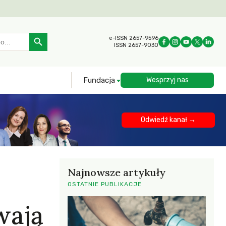
Search Button
e-ISSN 2657-9596
ISSN 2657-9030
Fundacja
Wesprzyj nas
Odwiedź kanał →
Najnowsze artykuły
OSTATNIE PUBLIKACJE
wają