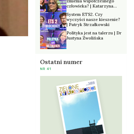
zmienia współczesnego
człowieka? | Katarzyna
Kurska-Wilk
System ETS2. Czy
wyczyści nasze kieszenie?
| Patryk Strzałkowski
Polityka jest na talerzu | Dr
Justyna Zwolińska
Ostatni numer
NR 41