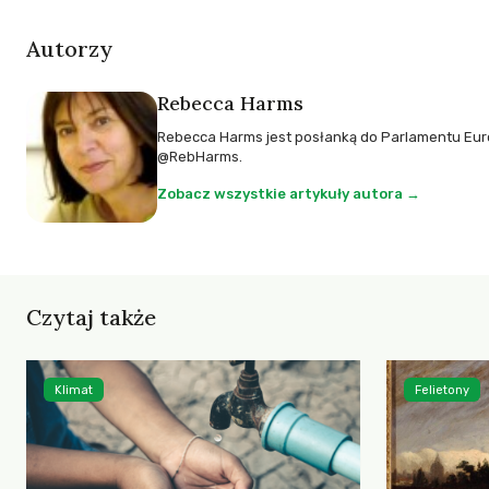
Autorzy
Rebecca Harms
Rebecca Harms jest posłanką do Parlamentu Europ
@RebHarms
.
Zobacz wszystkie artykuły autora →
Czytaj także
Klimat
Felietony