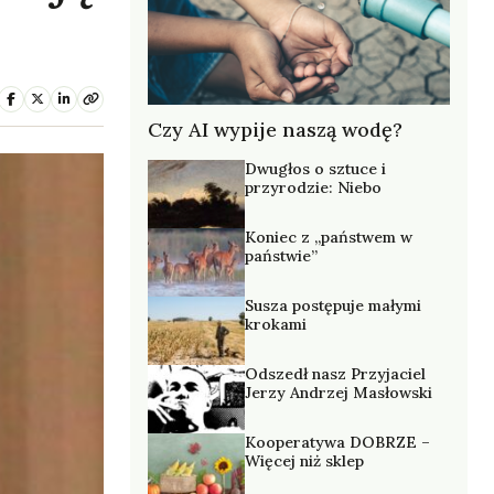
Czy AI wypije naszą wodę?
Dwugłos o sztuce i
przyrodzie: Niebo
Koniec z „państwem w
państwie”
Susza postępuje małymi
krokami
Odszedł nasz Przyjaciel
Jerzy Andrzej Masłowski
Kooperatywa DOBRZE –
Więcej niż sklep