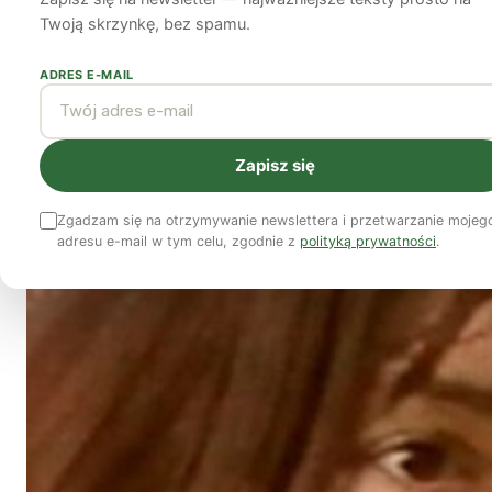
głowy w piasek
Twoją skrzynkę, bez spamu.
ADRES E-MAIL
Rebecca Harms
27 maja 2011
2 min czytania
Zapisz się
Zgadzam się na otrzymywanie newslettera i przetwarzanie mojeg
adresu e-mail w tym celu, zgodnie z
polityką prywatności
.