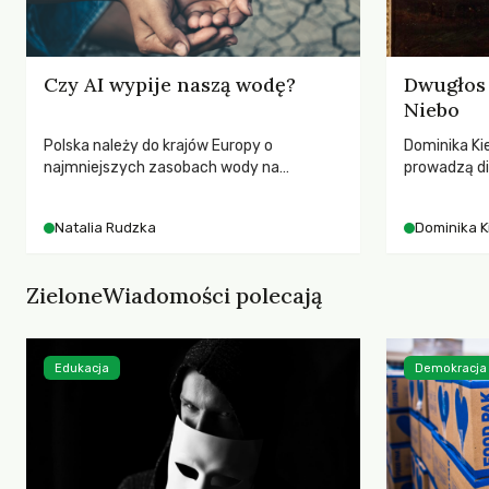
Czy AI wypije naszą wodę?
Dwugłos 
Niebo
Polska należy do krajów Europy o
Dominika Kie
najmniejszych zasobach wody na
prowadzą di
mieszkańca. Każdego lata obserwujemy
przedstawia
wysychające rzeki, obniżający się poziom
jej rezonan
Natalia Rudzka
Dominika K
wód gruntowych i kolejne rekordy
wrażliwość,
temperatur. Mimo to w poszukiwaniu
relację z na
winnych kryzysu klimatycznego i
ZieloneWiadomości polecają
wodnego często patrzymy w stronę
transportu czy nowych technologii.
Tymczasem dane wskazują na znacznie
większy i mniej wygodny problem: skalę
Edukacja
Demokracja
wykorzystania zasobów przez produkcję
mięsa i nabiału.