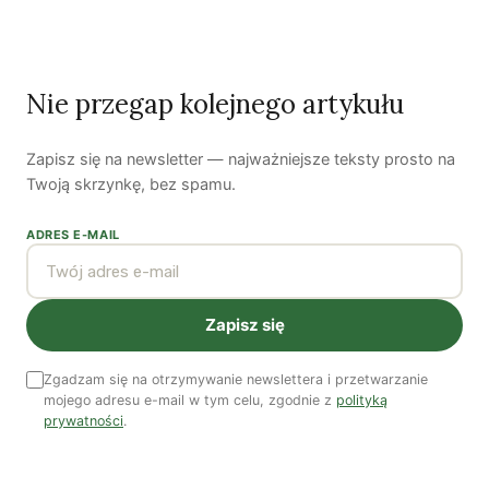
Zobacz wszystkie artykuły autora →
Barbara Henmi
Barbara Henmi jest filolożką, współtwórczynią i działaczką
Nie przegap kolejnego artykułu
koalicji energetycznej. Od 20 lat dzieli swój czas między
Polskę i Japonię, gdzie mieszka.
Zapisz się na newsletter — najważniejsze teksty prosto na
Twoją skrzynkę, bez spamu.
Zobacz wszystkie artykuły autora →
ADRES E-MAIL
Najnowsze artykuły
OSTATNIE PUBLIKACJE
Zapisz się
Zgadzam się na otrzymywanie newslettera i przetwarzanie
mojego adresu e-mail w tym celu, zgodnie z
polityką
prywatności
.