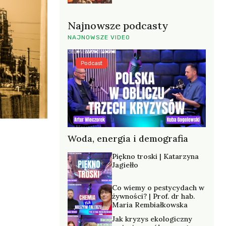
Najnowsze podcasty
NAJNOWSZE VIDEO
Podcast
Woda, energia i demografia
Piękno troski | Katarzyna
Jagiełło
Co wiemy o pestycydach w
żywności? | Prof. dr hab.
Maria Rembiałkowska
Jak kryzys ekologiczny