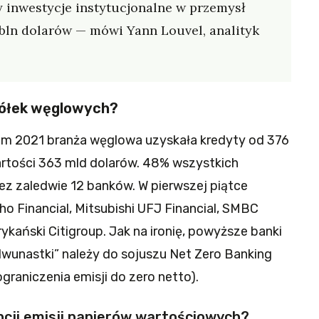
 inwestycje instytucjonalne w przemysł
 bln dolarów — mówi Yann Louvel, analityk
półek węglowych?
em 2021 branża węglowa uzyskała kredyty od 376
rtości 363 mld dolarów. 48% wszystkich
z zaledwie 12 banków. W pierwszej piątce
uho Financial, Mitsubishi UFJ Financial, SMBC
ykański Citigroup. Jak na ironię, powyższe banki
dwunastki” należy do sojuszu Net Zero Banking
graniczenia emisji do zero netto).
ncji emisji papierów wartościowych?