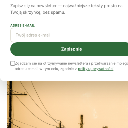
Raport
Zapisz się na newsletter — najważniejsze teksty prosto na
Twoją skrzynkę, bez spamu.
Anna Lan
16 lutego 2022
6 min czytania
ADRES E-MAIL
Zapisz się
Zgadzam się na otrzymywanie newslettera i przetwarzanie mojeg
adresu e-mail w tym celu, zgodnie z
polityką prywatności
.