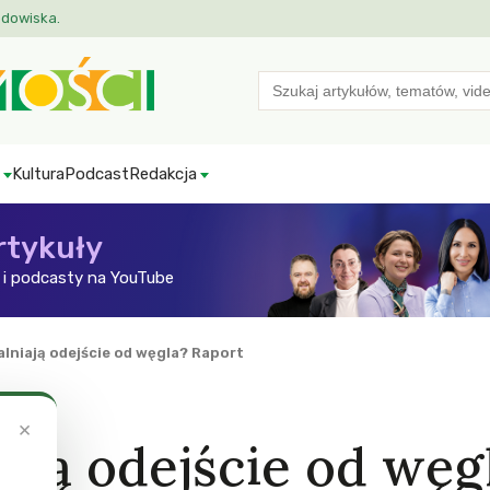
odowiska.
Search
for:
Kultura
Podcast
Redakcja
rtykuły
i podcasty na YouTube
lniają odejście od węgla? Raport
×
ają odejście od węg