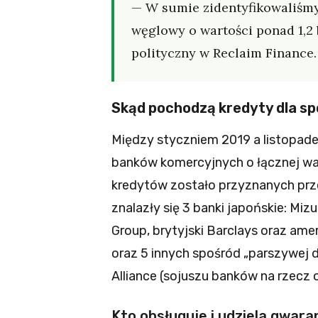
— W sumie zidentyfikowaliśmy
węglowy o wartości ponad 1,2
polityczny w Reclaim Finance.
Skąd pochodzą kredyty dla s
Między styczniem 2019 a listopad
banków komercyjnych o łącznej wa
kredytów zostało przyznanych prze
znalazły się 3 banki japońskie: Miz
Group, brytyjski Barclays oraz amer
oraz 5 innych spośród „parszywej 
Alliance (sojuszu banków na rzecz o
Kto obsługuje i udziela gwara