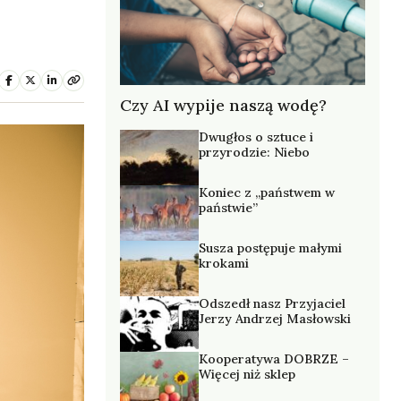
Czy AI wypije naszą wodę?
Dwugłos o sztuce i
przyrodzie: Niebo
Koniec z „państwem w
państwie”
Susza postępuje małymi
krokami
Odszedł nasz Przyjaciel
Jerzy Andrzej Masłowski
Kooperatywa DOBRZE –
Więcej niż sklep