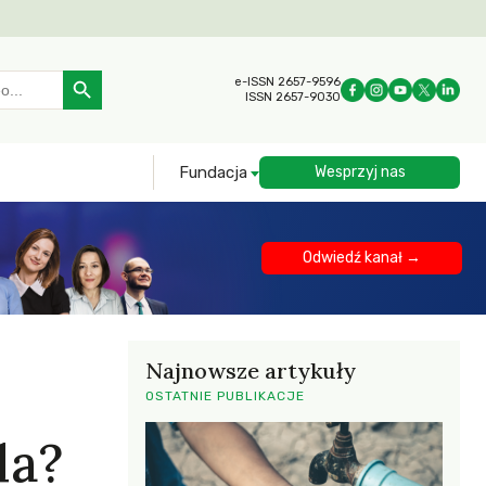
Search Button
e-ISSN 2657-9596
ISSN 2657-9030
Fundacja
Wesprzyj nas
Odwiedź kanał →
Najnowsze artykuły
OSTATNIE PUBLIKACJE
la?