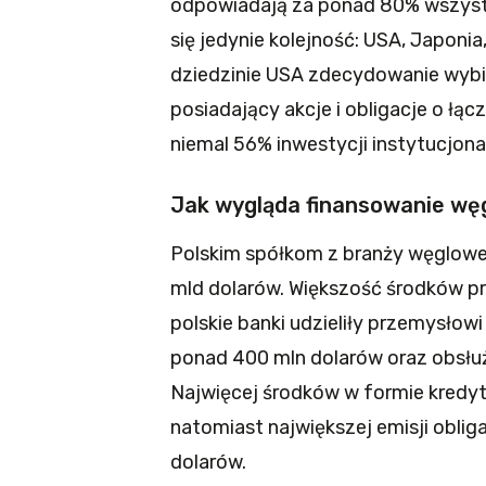
odpowiadają za ponad 80% wszystki
się jedynie kolejność: USA, Japonia,
dziedzinie USA zdecydowanie wybij
posiadający akcje i obligacje o łą
niemal 56% inwestycji instytucjon
Jak wygląda finansowanie wę
Polskim spółkom z branży węglowej
mld dolarów. Większość środków prz
polskie banki udzieliły przemysło
ponad 400 mln dolarów oraz obsłuży
Najwięcej środków w formie kredyt
natomiast największej emisji oblig
dolarów.