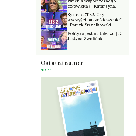
zmienia współczesnego
człowieka? | Katarzyna
Kurska-Wilk
System ETS2. Czy
wyczyści nasze kieszenie?
| Patryk Strzałkowski
Polityka jest na talerzu | Dr
Justyna Zwolińska
Ostatni numer
NR 41