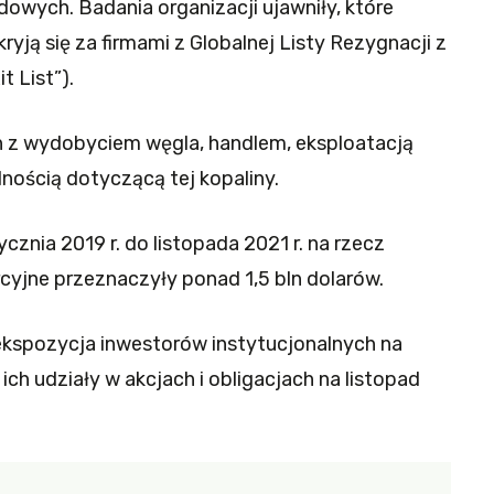
dowych. Badania organizacji ujawniły, które
kryją się za firmami z Globalnej Listy Rezygnacji z
t List”).
h z wydobyciem węgla, handlem, eksploatacją
lnością dotyczącą tej kopaliny.
cznia 2019 r. do listopada 2021 r. na rzecz
yjne przeznaczyły ponad 1,5 bln dolarów.
kspozycja inwestorów instytucjonalnych na
ch udziały w akcjach i obligacjach na listopad