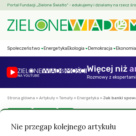
Portal Fundacji „Zielone Światło” - edukujemy i działamy na rzecz śr
Społeczeństwo
Energetyka
Ekologia
Demokracja
Ekonomia
Więcej niż
a
NA YOUTUBE
Rozmowy z ekspertami 
Strona główna
»
Artykuły
»
Tematy
»
Energetyka
»
Jak banki spowa
Aktualności
Energetyka
Klimat
Jak banki spowalni
Nie przegap kolejnego artykułu