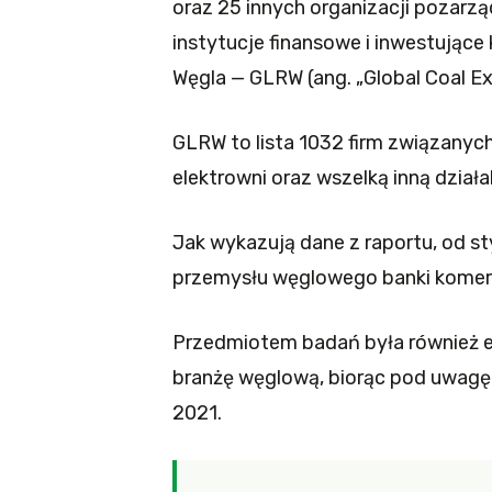
oraz 25 innych organizacji pozarzą
instytucje finansowe i inwestujące 
Węgla — GLRW (ang. „Global Coal Exi
GLRW to lista 1032 firm związanyc
elektrowni oraz wszelką inną działa
Jak wykazują dane z raportu, od sty
przemysłu węglowego banki komerc
Przedmiotem badań była również e
branżę węglową, biorąc pod uwagę i
2021.