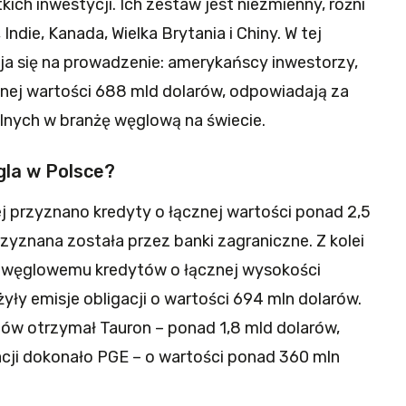
ch inwestycji. Ich zestaw jest niezmienny, różni
 Indie, Kanada, Wielka Brytania i Chiny. W tej
a się na prowadzenie: amerykańscy inwestorzy,
cznej wartości 688 mld dolarów, odpowiadają za
alnych w branżę węglową na świecie.
gla w Polsce?
 przyznano kredyty o łącznej wartości ponad 2,5
yznana została przez banki zagraniczne. Z kolei
wi węglowemu kredytów o łącznej wysokości
ły emisje obligacji o wartości 694 mln dolarów.
ów otrzymał Tauron – ponad 1,8 mld dolarów,
acji dokonało PGE – o wartości ponad 360 mln