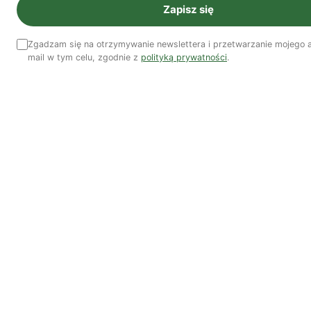
Zapisz się
NR 41
Zgadzam się na otrzymywanie newslettera i przetwarzanie mojego 
mail w tym celu, zgodnie z
polityką prywatności
.
Zobacz wszystkie numery →
Nasi autorzy
OSTATNIO PUBLIKOWALI