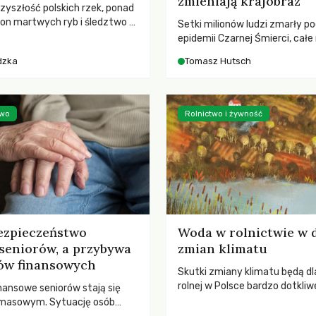
zmieniają krajobraz
rzyszłość polskich rzek, ponad
ton martwych ryb i śledztwo z
Setki milionów ludzi zmarły p
2 Kodeksu karnego. Katastrofa
epidemii Czarnej Śmierci, całe
bnażyła słabość systemu,
opustoszały, a pola zarastały
dzka
Tomasz Hutsch
lił, by prace modernizacyjne
pierwsze liście nowych dębów 
 lawinę zdarzeń prowadzących
się na włoskich wzgórzach, Eu
nej śmierci rzeki.
podnosiła się po jednej z najw
katastrof w swoich dziejach.
two
Rolnictwo i żywność
ezpieczeństwo
Woda w rolnictwie w 
seniorów, a przybywa
zmian klimatu
ów finansowych
Skutki zmiany klimatu będą dl
rolnej w Polsce bardzo dotkliw
nansowe seniorów stają się
stoi przed dwoma ważnymi w
 masowym. Sytuację osób
potrzebą redukcji emisji gazó