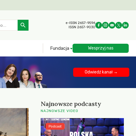
Search Button
e-ISSN 2657-9596
ISSN 2657-9030
Fundacja
Wesprzyj nas
Odwiedź kanał →
Najnowsze podcasty
NAJNOWSZE VIDEO
Podcast