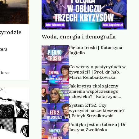
zyrodzie:
Woda, energia i demografia
Piękno troski | Katarzyna
tera
Jagiełło
os, ukazując
Co wiemy o pestycydach w
zką
żywności? | Prof. dr hab.
stera
trzeni oraz
Maria Rembiałkowska
Jak kryzys ekologiczny
zmienia współczesnego
człowieka? | Katarzyna
Kurska-Wilk
System ETS2. Czy
wyczyści nasze kieszenie?
| Patryk Strzałkowski
Polityka jest na talerzu | Dr
Justyna Zwolińska