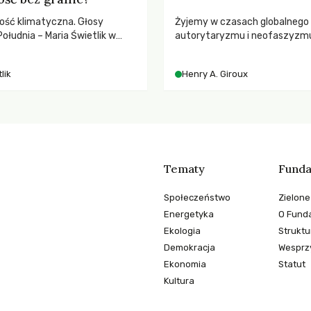
ość klimatyczna. Głosy
Żyjemy w czasach globalnego
ołudnia – Maria Świetlik w
autorytaryzmu i neofaszyzm
o prawach pracowniczych w
pedagog Henry A. Giroux ostr
balnych podziałów.
korporacyjną tyranią niszczą
lik
Henry A. Giroux
społeczeństwo. Czy współcz
uniwersytety obronią swoją ni
wychowają świadomych obywa
Tematy
Funda
Społeczeństwo
Zielone
Energetyka
O Funda
Ekologia
Struktu
Demokracja
Wesprzy
Ekonomia
Statut
Kultura