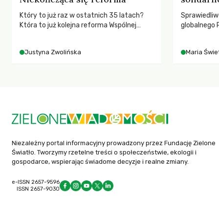
Który to już raz w ostatnich 35 latach?
Sprawiedliw
Która to już kolejna reforma Wspólnej
globalnego P
Polityki Rolnej (WPR) mająca chronić
rozmowach 
rolników i odpowiadać na potrzeby
czasach glo
Justyna Zwolińska
Maria Świet
społeczne?
Niezależny portal informacyjny prowadzony przez Fundację Zielone
Światło. Tworzymy rzetelne treści o społeczeństwie, ekologii i
gospodarce, wspierając świadome decyzje i realne zmiany.
e-ISSN 2657-9596
ISSN 2657-9030