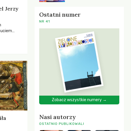
el Jerzy
Ostatni numer
NR 41
h
zuciem
ela –
o,
 i Mentora.
Zobacz wszystkie numery →
Nasi autorzy
iła
OSTATNIO PUBLIKOWALI