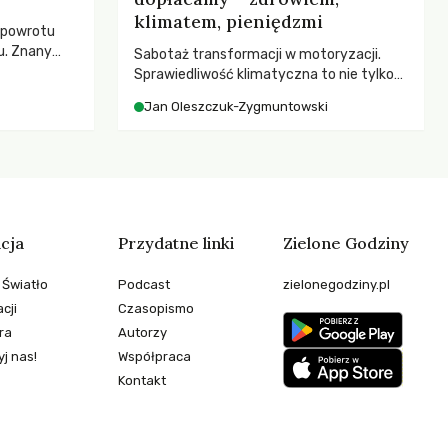
klimatem, pieniędzmi
 powrotu
u. Znany
Sabotaż transformacji w motoryzacji.
zega przed
Sprawiedliwość klimatyczna to nie tylko
cą
kwestia tego, kto emituje, a raczej – kto
Jan Oleszczuk-Zygmuntowski
esne
ponosi konsekwencje globalnego
ezależność i
ocieplenia.
teli?
cja
Przydatne linki
Zielone Godziny
 Światło
Podcast
zielonegodziny.pl
cji
Czasopismo
ra
Autorzy
j nas!
Współpraca
Kontakt