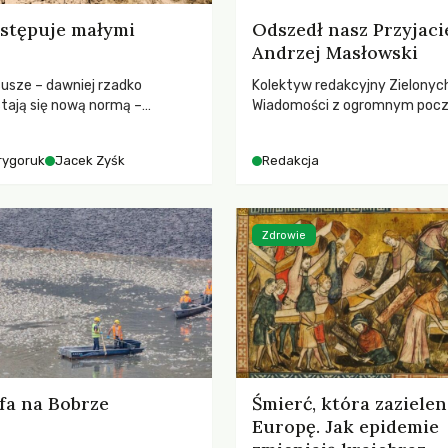
stępuje małymi
Odszedł nasz Przyjaci
Andrzej Masłowski
susze – dawniej rzadko
Kolektyw redakcyjny Zielonyc
tają się nową normą –
Wiadomości z ogromnym poc
dr hab. Mateuszem
straty żegna swojego Przyjaci
m z Centrum Badań Klimatu
Jerzego Andrzeja Masłowskieg
rygoruk
Jacek Zyśk
Redakcja
kochanego Opiekuna, Mecenasa
Zdrowie
fa na Bobrze
Śmierć, która zazielen
Europę. Jak epidemie