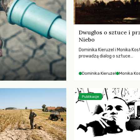
Dwugłos o sztuce i pr
Niebo
Dominika Kieruzel i Monika Kos
prowadzą dialog o sztuce
przedstawiającej niebo i kosm
jej rezonansowy wpływ na lud
Dominika Kieruzel
Monika Ko
wrażliwość, odczuwanie przes
relację z naturą.
Publikacje