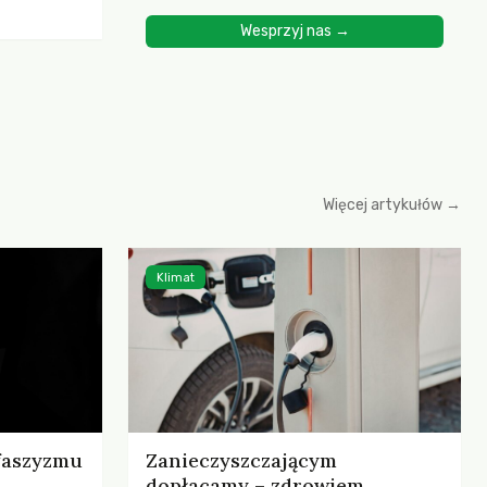
ścią
Wesprzyj nas →
yjnych do
cznych.
iowania
opartego
 zysku
Więcej artykułów →
Klimat
 faszyzmu
Zanieczyszczającym
dopłacamy – zdrowiem,