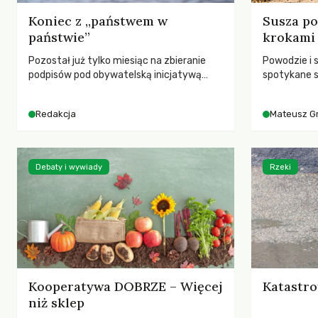
Koniec z „państwem w
Susza po
państwie”
krokami
Pozostał już tylko miesiąc na zbieranie
Powodzie i 
podpisów pod obywatelską inicjatywą
spotykane s
ustawodawczą dotyczącą zmiany Prawa
rozmowa z 
łowieckiego. Fundacja Niech Żyją! apeluje o
Grygorukie
Redakcja
Mateusz G
pełną mobilizację, ponieważ projekt
SGGW.
zawiera historyczne i niezwykle korzystne
rozwiązania dla przyrody i zwierząt,
radykalnie zmieniając dotychczasowy
Debaty i wywiady
Rzeki
paradygmat funkcjonowania łowiectwa w
Polsce.
Kooperatywa DOBRZE – Więcej
Katastro
niż sklep