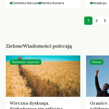
starszych 
Dominika Kieruzel
Monika Kostera
Redakcja
współczesnego miasta.
cyberprzes
1
2
3
ZieloneWiadomości polecają
Rolnictwo i żywność
Klimat
Wieczna dyskusja.
Granice 
Niekończąca się reforma
solidarn