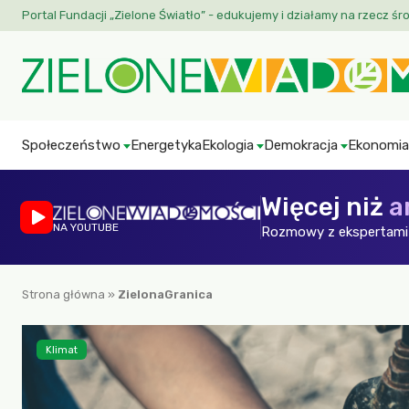
Portal Fundacji „Zielone Światło” - edukujemy i działamy na rzecz śr
Społeczeństwo
Energetyka
Ekologia
Demokracja
Ekonomia
Więcej niż
a
NA YOUTUBE
Rozmowy z ekspertami 
Strona główna
»
ZielonaGranica
Klimat