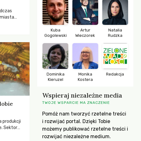
odczas
 miasta
 lasem. Gdy
rozwijały
Kuba
Artur
Natalia
Gogolewski
Wieczorek
Rudzka
ropa dopiero
iększych
Dominika
Monika
Redakcja
Kieruzel
Kostera
Wspieraj niezależne media
dobie
TWOJE WSPARCIE MA ZNACZENIE
Pomóż nam tworzyć rzetelne treści
i rozwijać portal. Dzięki Tobie
a produkcji
e. Sektor
możemy publikować rzetelne treści i
yzwaniami –
rozwijać niezależne medium.
w