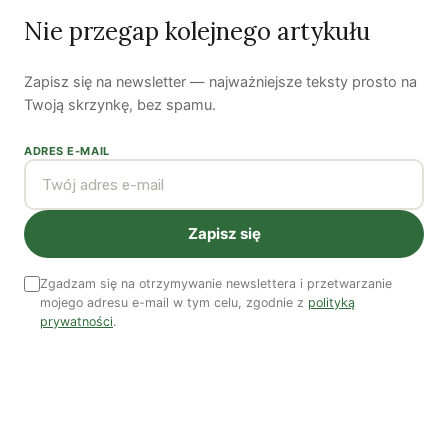
Nie przegap kolejnego artykułu
Koniec z „państwem w państwie”
Zapisz się na newsletter — najważniejsze teksty prosto na
Susza postępuje małymi krokami
Twoją skrzynkę, bez spamu.
Odszedł nasz Przyjaciel Jerzy Andrzej Masłowski
ADRES E-MAIL
Kooperatywa DOBRZE – Więcej niż sklep
Zapisz się
Najnowsze podcasty
Zgadzam się na otrzymywanie newslettera i przetwarzanie
mojego adresu e-mail w tym celu, zgodnie z
polityką
NAJNOWSZE VIDEO
prywatności
.
Podcast