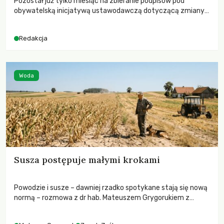
Pozostał już tylko miesiąc na zbieranie podpisów pod
obywatelską inicjatywą ustawodawczą dotyczącą zmiany
Prawa łowieckiego. Fundacja Niech Żyją! apeluje o pełną
mobilizację, ponieważ projekt zawiera historyczne i
Redakcja
niezwykle korzystne rozwiązania dla przyrody i zwierząt,
radykalnie zmieniając dotychczasowy paradygmat
funkcjonowania łowiectwa w Polsce.
Woda
Susza postępuje małymi krokami
Powodzie i susze – dawniej rzadko spotykane stają się nową
normą – rozmowa z dr hab. Mateuszem Grygorukiem z
Centrum Badań Klimatu SGGW.