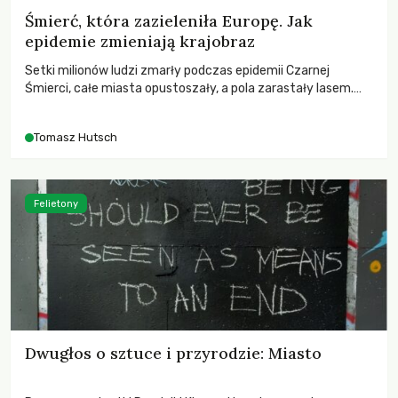
Śmierć, która zazieleniła Europę. Jak
epidemie zmieniają krajobraz
Setki milionów ludzi zmarły podczas epidemii Czarnej
Śmierci, całe miasta opustoszały, a pola zarastały lasem.
Gdy pierwsze liście nowych dębów rozwijały się na włoskich
wzgórzach, Europa dopiero podnosiła się po jednej z
Tomasz Hutsch
największych katastrof w swoich dziejach.
Felietony
Dwugłos o sztuce i przyrodzie: Miasto