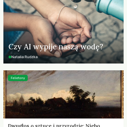
Czy AI wypije naszą wodę?
Natalia Rudzka
Felietony
Dwugłos o sztuce i przyrodzie: Niebo