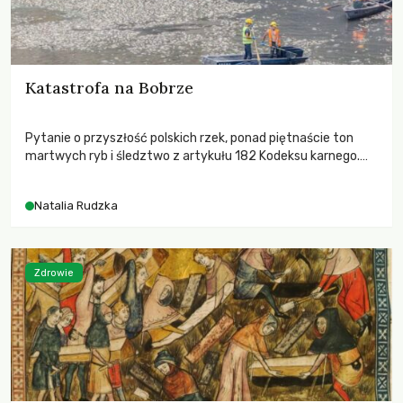
Katastrofa na Bobrze
Pytanie o przyszłość polskich rzek, ponad piętnaście ton
martwych ryb i śledztwo z artykułu 182 Kodeksu karnego.
Katastrofa na Bobrze obnażyła słabość systemu, który
pozwolił, by prace modernizacyjne uruchomiły lawinę
Natalia Rudzka
zdarzeń prowadzących do biologicznej śmierci rzeki.
Zdrowie