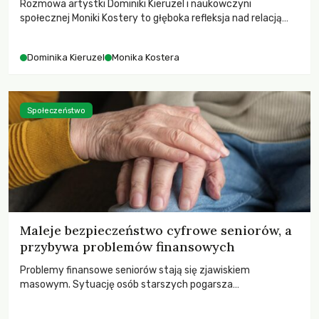
Rozmowa artystki Dominiki Kieruzel i naukowczyni
społecznej Moniki Kostery to głęboka refleksja nad relacją
sztuki, przyrody oraz człowieka w przestrzeni
współczesnego miasta.
Dominika Kieruzel
Monika Kostera
Społeczeństwo
Maleje bezpieczeństwo cyfrowe seniorów, a
przybywa problemów finansowych
Problemy finansowe seniorów stają się zjawiskiem
masowym. Sytuację osób starszych pogarsza
bezwzględność cyberprzestępców.