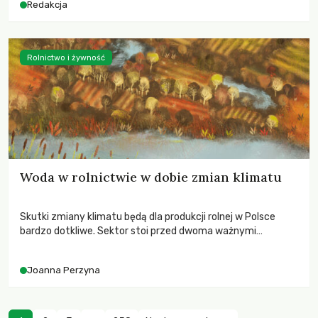
Redakcja
Rolnictwo i żywność
Woda w rolnictwie w dobie zmian klimatu
Skutki zmiany klimatu będą dla produkcji rolnej w Polsce
bardzo dotkliwe. Sektor stoi przed dwoma ważnymi
wyzwaniami – potrzebą redukcji emisji gazów cieplarnianych
oraz koniecznością prowadzenia działań adaptacyjnych do
Joanna Perzyna
zachodzących zmian klimatycznych. Wymagać to będzie
przedefiniowania podejścia do produkcji rolnej opartego
niemal wyłącznie o kryterium zysku ekonomicznego.