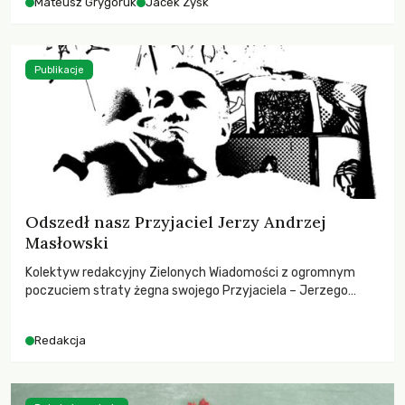
Mateusz Grygoruk
Jacek Zyśk
Publikacje
Odszedł nasz Przyjaciel Jerzy Andrzej
Masłowski
Kolektyw redakcyjny Zielonych Wiadomości z ogromnym
poczuciem straty żegna swojego Przyjaciela – Jerzego
Andrzeja Masłowskiego, kochanego Opiekuna, Mecenasa i
Mentora.
Redakcja