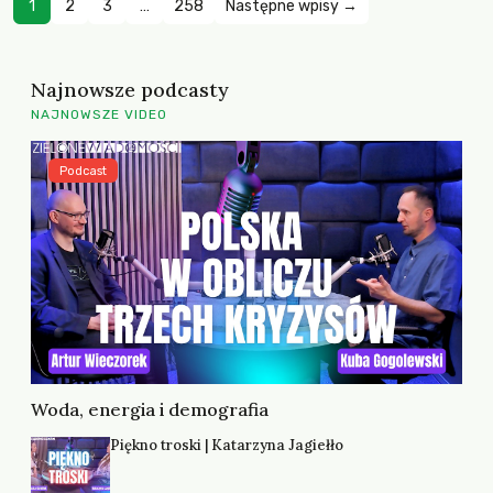
1
2
3
…
258
Następne wpisy →
Najnowsze podcasty
NAJNOWSZE VIDEO
Podcast
Woda, energia i demografia
Piękno troski | Katarzyna Jagiełło