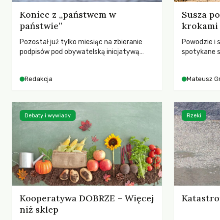
Koniec z „państwem w
Susza po
państwie”
krokami
Pozostał już tylko miesiąc na zbieranie
Powodzie i 
podpisów pod obywatelską inicjatywą
spotykane s
ustawodawczą dotyczącą zmiany Prawa
rozmowa z 
łowieckiego. Fundacja Niech Żyją! apeluje o
Grygorukie
Redakcja
Mateusz G
pełną mobilizację, ponieważ projekt
SGGW.
zawiera historyczne i niezwykle korzystne
rozwiązania dla przyrody i zwierząt,
radykalnie zmieniając dotychczasowy
Debaty i wywiady
Rzeki
paradygmat funkcjonowania łowiectwa w
Polsce.
Kooperatywa DOBRZE – Więcej
Katastro
niż sklep