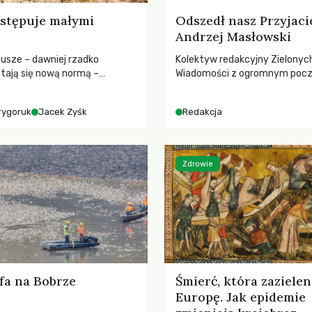
stępuje małymi
Odszedł nasz Przyjaci
Andrzej Masłowski
susze – dawniej rzadko
Kolektyw redakcyjny Zielonyc
tają się nową normą –
Wiadomości z ogromnym poc
dr hab. Mateuszem
straty żegna swojego Przyjaci
m z Centrum Badań Klimatu
Jerzego Andrzeja Masłowskieg
rygoruk
Jacek Zyśk
Redakcja
kochanego Opiekuna, Mecenasa
Zdrowie
fa na Bobrze
Śmierć, która zazielen
Europę. Jak epidemie