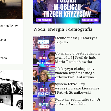
zyrodzie:
Woda, energia i demografia
Piękno troski | Katarzyna
tera
Jagiełło
os, ukazując
Co wiemy o pestycydach w
zką
żywności? | Prof. dr hab.
stera
trzeni oraz
Maria Rembiałkowska
Jak kryzys ekologiczny
zmienia współczesnego
człowieka? | Katarzyna
Kurska-Wilk
System ETS2. Czy
wyczyści nasze kieszenie?
| Patryk Strzałkowski
Polityka jest na talerzu | Dr
Justyna Zwolińska