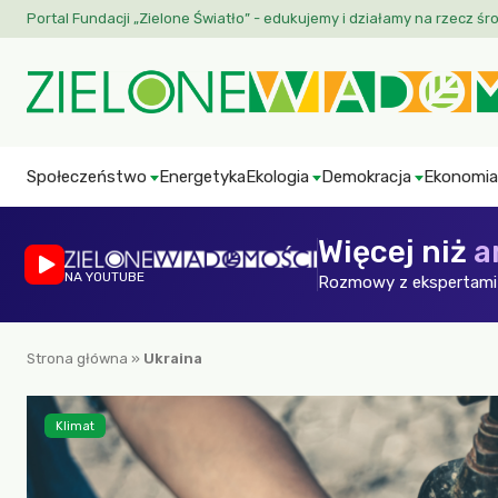
Portal Fundacji „Zielone Światło” - edukujemy i działamy na rzecz śr
Społeczeństwo
Energetyka
Ekologia
Demokracja
Ekonomia
Więcej niż
a
NA YOUTUBE
Rozmowy z ekspertami 
Strona główna
»
Ukraina
Klimat