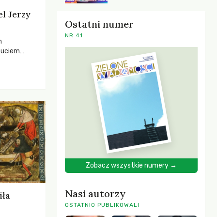
el Jerzy
Ostatni numer
NR 41
h
zuciem
ela –
o,
 i Mentora.
Zobacz wszystkie numery →
Nasi autorzy
iła
OSTATNIO PUBLIKOWALI