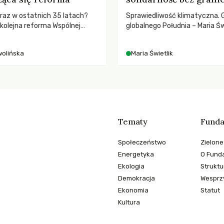
ż raz w ostatnich 35 latach?
Sprawiedliwość klimatyczna. 
 kolejna reforma Wspólnej
globalnego Południa – Maria Św
nej (WPR) mająca chronić
rozmowach o prawach pracow
odpowiadać na potrzeby
czasach globalnych podziałów
wolińska
Maria Świetlik
Tematy
Funda
Społeczeństwo
Zielone
Energetyka
O Funda
Ekologia
Struktu
Demokracja
Wesprzy
Ekonomia
Statut
Kultura