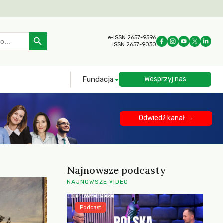
Search Button
e-ISSN 2657-9596
ISSN 2657-9030
Fundacja
Wesprzyj nas
Odwiedź kanał →
Najnowsze podcasty
NAJNOWSZE VIDEO
Podcast