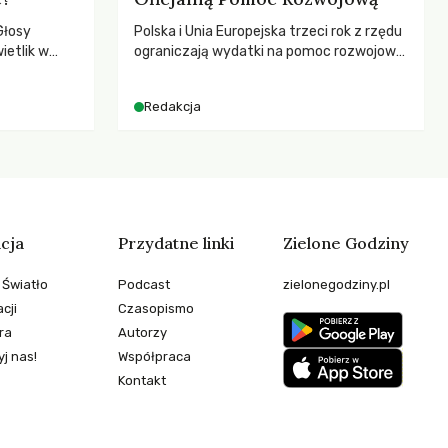
Głosy
Polska i Unia Europejska trzeci rok z rzędu
ietlik w
ograniczają wydatki na pomoc rozwojową
niczych w
– wynika z najnowszych danych OECD za
.
2025 rok. Spadki obejmują także wsparcie
Redakcja
dla krajów najbardziej potrzebujących, a
globalnie odnotowano największe
tąpnięcie ODA w historii. Jakie będą
konsekwencje tych decyzji dla świata
dotkniętego kryzysami i ubóstwem?
cja
Przydatne linki
Zielone Godziny
 Światło
Podcast
zielonegodziny.pl
cji
Czasopismo
ra
Autorzy
j nas!
Współpraca
Kontakt