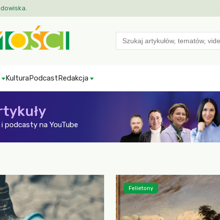
odowiska.
Search
for:
Kultura
Podcast
Redakcja
rtykuły
i podcasty na YouTube
Felietony