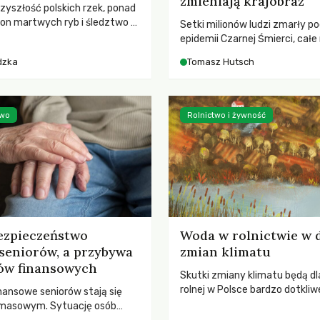
zmieniają krajobraz
rzyszłość polskich rzek, ponad
ton martwych ryb i śledztwo z
Setki milionów ludzi zmarły p
2 Kodeksu karnego. Katastrofa
epidemii Czarnej Śmierci, całe
bnażyła słabość systemu,
opustoszały, a pola zarastały
dzka
Tomasz Hutsch
lił, by prace modernizacyjne
pierwsze liście nowych dębów 
 lawinę zdarzeń prowadzących
się na włoskich wzgórzach, Eu
nej śmierci rzeki.
podnosiła się po jednej z najw
katastrof w swoich dziejach.
two
Rolnictwo i żywność
ezpieczeństwo
Woda w rolnictwie w 
seniorów, a przybywa
zmian klimatu
ów finansowych
Skutki zmiany klimatu będą dl
rolnej w Polsce bardzo dotkliw
nansowe seniorów stają się
stoi przed dwoma ważnymi w
 masowym. Sytuację osób
potrzebą redukcji emisji gazó