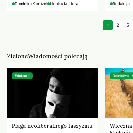
starszych 
Dominika Kieruzel
Monika Kostera
Redakcja
współczesnego miasta.
cyberprzes
1
2
3
ZieloneWiadomości polecają
Edukacja
Rolnictwo i
Plaga neoliberalnego faszyzmu
Wieczna 
Niekończ