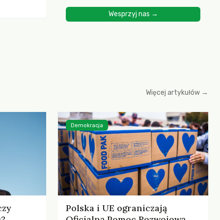
ścią
Wesprzyj nas →
yjnych do
cznych.
iowania
opartego
 zysku
Więcej artykułów →
Demokracja
czy
Polska i UE ograniczają
c?
Oficjalną Pomoc Rozwojową