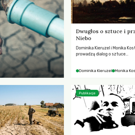
Dwugłos o sztuce i pr
Niebo
Dominika Kieruzel i Monika Kos
prowadzą dialog o sztuce
przedstawiającej niebo i kosm
jej rezonansowy wpływ na lud
Dominika Kieruzel
Monika Ko
wrażliwość, odczuwanie przes
relację z naturą.
Publikacje