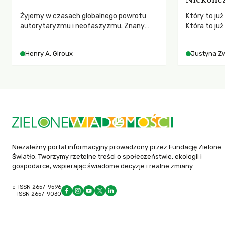
Żyjemy w czasach globalnego powrotu
Który to ju
autorytaryzmu i neofaszyzmu. Znany
Która to już
pedagog Henry A. Giroux ostrzega przed
Polityki Rol
korporacyjną tyranią niszczącą
rolników i 
Henry A. Giroux
Justyna Z
społeczeństwo. Czy współczesne
społeczne?
uniwersytety obronią swoją niezależność i
wychowają świadomych obywateli?
Niezależny portal informacyjny prowadzony przez Fundację Zielone
Światło. Tworzymy rzetelne treści o społeczeństwie, ekologii i
gospodarce, wspierając świadome decyzje i realne zmiany.
e-ISSN 2657-9596
ISSN 2657-9030