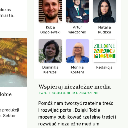
odczas
 miasta
 lasem. Gdy
rozwijały
Kuba
Artur
Natalia
Gogolewski
Wieczorek
Rudzka
ropa dopiero
iększych
Dominika
Monika
Redakcja
Kieruzel
Kostera
Wspieraj niezależne media
dobie
TWOJE WSPARCIE MA ZNACZENIE
Pomóż nam tworzyć rzetelne treści
i rozwijać portal. Dzięki Tobie
a produkcji
e. Sektor
możemy publikować rzetelne treści i
yzwaniami –
rozwijać niezależne medium.
w