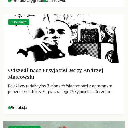
Mateusz Grygoruk
Jacek Zyśk
Publikacje
Odszedł nasz Przyjaciel Jerzy Andrzej
Masłowski
Kolektyw redakcyjny Zielonych Wiadomości z ogromnym
poczuciem straty żegna swojego Przyjaciela – Jerzego
Andrzeja Masłowskiego, kochanego Opiekuna, Mecenasa i
Mentora.
Redakcja