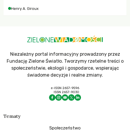
współczesne uniwersytety obronią swoją niezależność i
Henry A. Giroux
wychowają świadomych obywateli?
Niezależny portal informacyjny prowadzony przez
Fundację Zielone Światło. Tworzymy rzetelne treści o
społeczeństwie, ekologii i gospodarce, wspierając
świadome decyzje i realne zmiany.
e-ISSN 2657-9596
ISSN 2657-9030
Tematy
Społeczeństwo