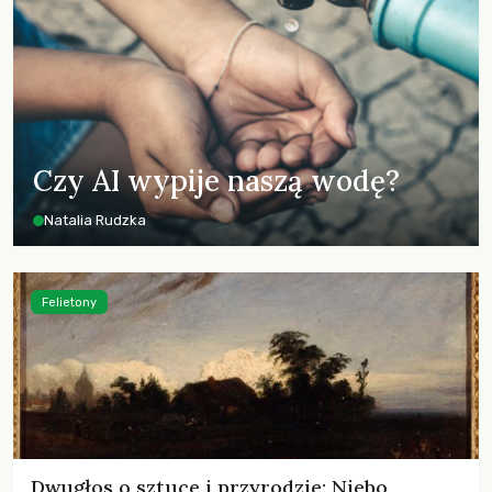
Czy AI wypije naszą wodę?
Natalia Rudzka
Felietony
Dwugłos o sztuce i przyrodzie: Niebo