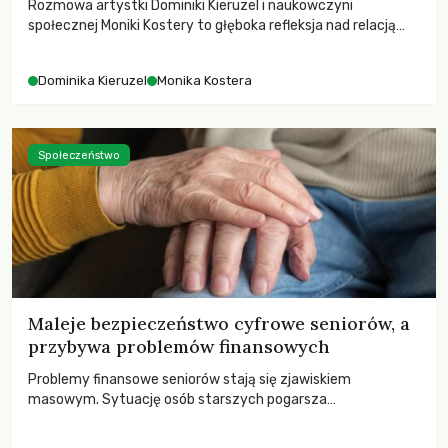
Rozmowa artystki Dominiki Kieruzel i naukowczyni
społecznej Moniki Kostery to głęboka refleksja nad relacją
sztuki, przyrody oraz człowieka w przestrzeni
współczesnego miasta.
Dominika Kieruzel
Monika Kostera
Społeczeństwo
Maleje bezpieczeństwo cyfrowe seniorów, a
przybywa problemów finansowych
Problemy finansowe seniorów stają się zjawiskiem
masowym. Sytuację osób starszych pogarsza
bezwzględność cyberprzestępców.