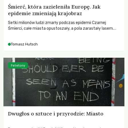
Śmierć, która zazieleniła Europę. Jak
epidemie zmieniają krajobraz
Setki milionów ludzi zmarły podczas epidemii Czarnej
Śmierci, całe miasta opustoszały, a pola zarastały lasem.
Gdy pierwsze liście nowych dębów rozwijały się na włoskich
wzgórzach, Europa dopiero podnosiła się po jednej z
Tomasz Hutsch
największych katastrof w swoich dziejach.
Felietony
Dwugłos o sztuce i przyrodzie: Miasto