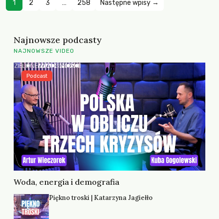
1
2
3
…
258
Następne wpisy →
Najnowsze podcasty
NAJNOWSZE VIDEO
Podcast
Woda, energia i demografia
Piękno troski | Katarzyna Jagiełło