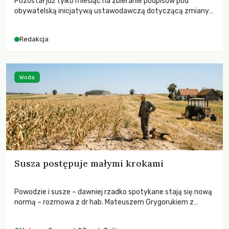
Pozostał już tylko miesiąc na zbieranie podpisów pod
obywatelską inicjatywą ustawodawczą dotyczącą zmiany
Prawa łowieckiego. Fundacja Niech Żyją! apeluje o pełną
mobilizację, ponieważ projekt zawiera historyczne i
Redakcja
niezwykle korzystne rozwiązania dla przyrody i zwierząt,
radykalnie zmieniając dotychczasowy paradygmat
funkcjonowania łowiectwa w Polsce.
Woda
Susza postępuje małymi krokami
Powodzie i susze – dawniej rzadko spotykane stają się nową
normą – rozmowa z dr hab. Mateuszem Grygorukiem z
Centrum Badań Klimatu SGGW.