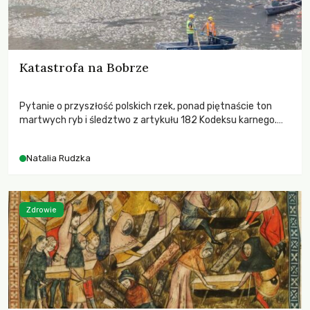
Katastrofa na Bobrze
Pytanie o przyszłość polskich rzek, ponad piętnaście ton
martwych ryb i śledztwo z artykułu 182 Kodeksu karnego.
Katastrofa na Bobrze obnażyła słabość systemu, który
pozwolił, by prace modernizacyjne uruchomiły lawinę
Natalia Rudzka
zdarzeń prowadzących do biologicznej śmierci rzeki.
Zdrowie