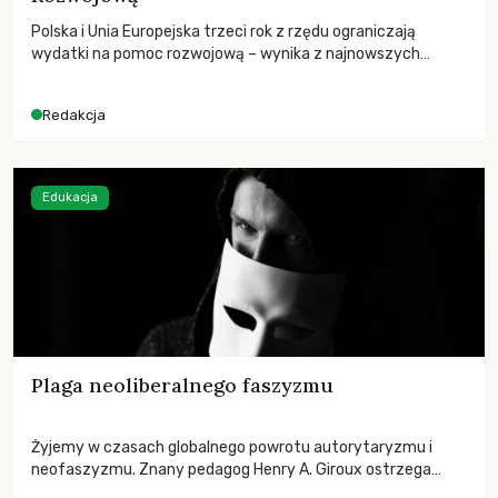
Polska i Unia Europejska trzeci rok z rzędu ograniczają
wydatki na pomoc rozwojową – wynika z najnowszych
danych OECD za 2025 rok. Spadki obejmują także wsparcie
dla krajów najbardziej potrzebujących, a globalnie
Redakcja
odnotowano największe tąpnięcie ODA w historii. Jakie będą
konsekwencje tych decyzji dla świata dotkniętego
kryzysami i ubóstwem?
Edukacja
Plaga neoliberalnego faszyzmu
Żyjemy w czasach globalnego powrotu autorytaryzmu i
neofaszyzmu. Znany pedagog Henry A. Giroux ostrzega
przed korporacyjną tyranią niszczącą społeczeństwo. Czy