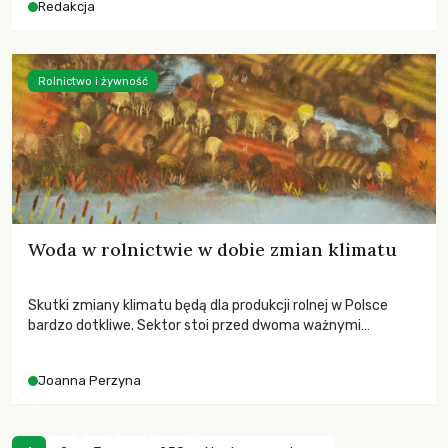
Redakcja
Rolnictwo i żywność
Woda w rolnictwie w dobie zmian klimatu
Skutki zmiany klimatu będą dla produkcji rolnej w Polsce
bardzo dotkliwe. Sektor stoi przed dwoma ważnymi
wyzwaniami – potrzebą redukcji emisji gazów cieplarnianych
oraz koniecznością prowadzenia działań adaptacyjnych do
Joanna Perzyna
zachodzących zmian klimatycznych. Wymagać to będzie
przedefiniowania podejścia do produkcji rolnej opartego
niemal wyłącznie o kryterium zysku ekonomicznego.