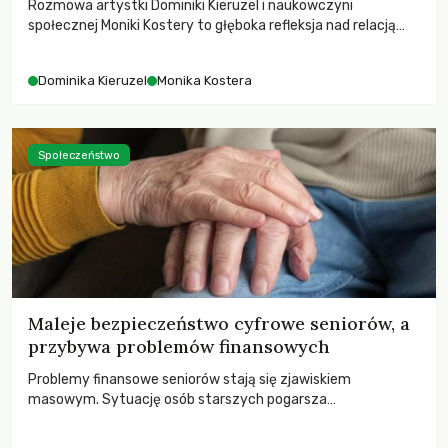
Rozmowa artystki Dominiki Kieruzel i naukowczyni
społecznej Moniki Kostery to głęboka refleksja nad relacją
sztuki, przyrody oraz człowieka w przestrzeni
współczesnego miasta.
Dominika Kieruzel
Monika Kostera
Społeczeństwo
Maleje bezpieczeństwo cyfrowe seniorów, a
przybywa problemów finansowych
Problemy finansowe seniorów stają się zjawiskiem
masowym. Sytuację osób starszych pogarsza
bezwzględność cyberprzestępców.