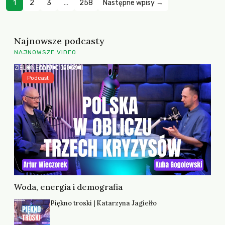
1
2
3
…
258
Następne wpisy →
Najnowsze podcasty
NAJNOWSZE VIDEO
Podcast
Woda, energia i demografia
Piękno troski | Katarzyna Jagiełło