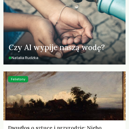
Czy AI wypije naszą wodę?
Natalia Rudzka
Felietony
Dwugłos o sztuce i przyrodzie: Niebo