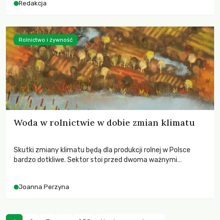
Redakcja
Rolnictwo i żywność
Woda w rolnictwie w dobie zmian klimatu
Skutki zmiany klimatu będą dla produkcji rolnej w Polsce
bardzo dotkliwe. Sektor stoi przed dwoma ważnymi
wyzwaniami – potrzebą redukcji emisji gazów cieplarnianych
oraz koniecznością prowadzenia działań adaptacyjnych do
Joanna Perzyna
zachodzących zmian klimatycznych. Wymagać to będzie
przedefiniowania podejścia do produkcji rolnej opartego
niemal wyłącznie o kryterium zysku ekonomicznego.