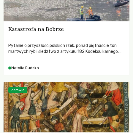
Katastrofa na Bobrze
Pytanie o przyszłość polskich rzek, ponad piętnaście ton
martwych ryb i śledztwo z artykułu 182 Kodeksu karnego.
Katastrofa na Bobrze obnażyła słabość systemu, który
pozwolił, by prace modernizacyjne uruchomiły lawinę
Natalia Rudzka
zdarzeń prowadzących do biologicznej śmierci rzeki.
Zdrowie