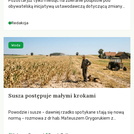
Pozostał już tylko miesiąc na zbieranie podpisów pod
obywatelską inicjatywą ustawodawczą dotyczącą zmiany
Prawa łowieckiego. Fundacja Niech Żyją! apeluje o pełną
mobilizację, ponieważ projekt zawiera historyczne i
Redakcja
niezwykle korzystne rozwiązania dla przyrody i zwierząt,
radykalnie zmieniając dotychczasowy paradygmat
funkcjonowania łowiectwa w Polsce.
Woda
Susza postępuje małymi krokami
Powodzie i susze – dawniej rzadko spotykane stają się nową
normą – rozmowa z dr hab. Mateuszem Grygorukiem z
Centrum Badań Klimatu SGGW.