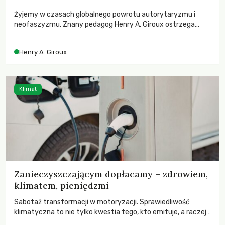
Żyjemy w czasach globalnego powrotu autorytaryzmu i
neofaszyzmu. Znany pedagog Henry A. Giroux ostrzega
przed korporacyjną tyranią niszczącą społeczeństwo. Czy
współczesne uniwersytety obronią swoją niezależność i
Henry A. Giroux
wychowają świadomych obywateli?
Klimat
Zanieczyszczającym dopłacamy – zdrowiem,
klimatem, pieniędzmi
Sabotaż transformacji w motoryzacji. Sprawiedliwość
klimatyczna to nie tylko kwestia tego, kto emituje, a raczej
– kto ponosi konsekwencje globalnego ocieplenia.