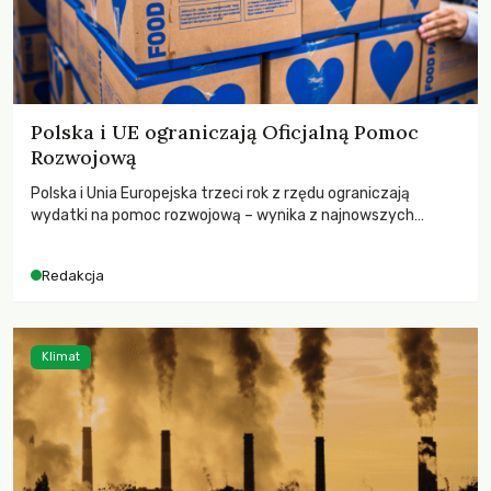
Polska i UE ograniczają Oficjalną Pomoc
Rozwojową
Polska i Unia Europejska trzeci rok z rzędu ograniczają
wydatki na pomoc rozwojową – wynika z najnowszych
danych OECD za 2025 rok. Spadki obejmują także wsparcie
dla krajów najbardziej potrzebujących, a globalnie
Redakcja
odnotowano największe tąpnięcie ODA w historii. Jakie będą
konsekwencje tych decyzji dla świata dotkniętego
kryzysami i ubóstwem?
Klimat