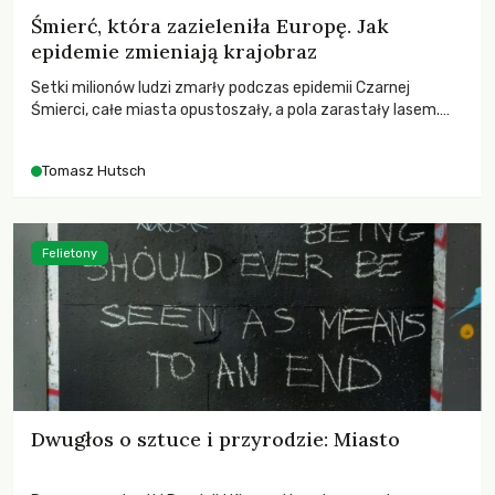
Śmierć, która zazieleniła Europę. Jak
epidemie zmieniają krajobraz
Setki milionów ludzi zmarły podczas epidemii Czarnej
Śmierci, całe miasta opustoszały, a pola zarastały lasem.
Gdy pierwsze liście nowych dębów rozwijały się na włoskich
wzgórzach, Europa dopiero podnosiła się po jednej z
Tomasz Hutsch
największych katastrof w swoich dziejach.
Felietony
Dwugłos o sztuce i przyrodzie: Miasto