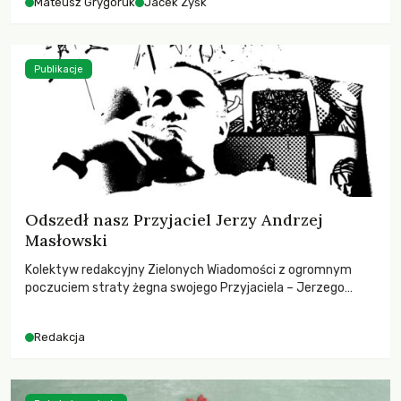
Mateusz Grygoruk
Jacek Zyśk
Publikacje
Odszedł nasz Przyjaciel Jerzy Andrzej
Masłowski
Kolektyw redakcyjny Zielonych Wiadomości z ogromnym
poczuciem straty żegna swojego Przyjaciela – Jerzego
Andrzeja Masłowskiego, kochanego Opiekuna, Mecenasa i
Mentora.
Redakcja