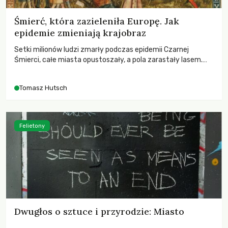
Śmierć, która zazieleniła Europę. Jak
epidemie zmieniają krajobraz
Setki milionów ludzi zmarły podczas epidemii Czarnej
Śmierci, całe miasta opustoszały, a pola zarastały lasem.
Gdy pierwsze liście nowych dębów rozwijały się na włoskich
wzgórzach, Europa dopiero podnosiła się po jednej z
Tomasz Hutsch
największych katastrof w swoich dziejach.
Felietony
Dwugłos o sztuce i przyrodzie: Miasto