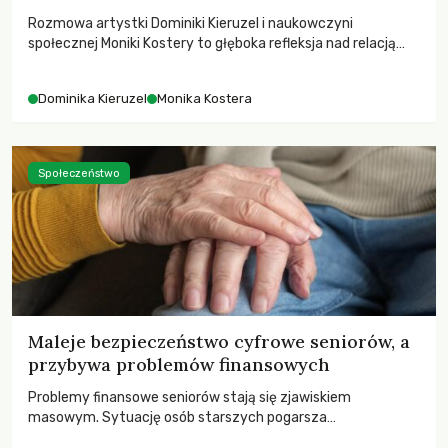
Rozmowa artystki Dominiki Kieruzel i naukowczyni
społecznej Moniki Kostery to głęboka refleksja nad relacją
sztuki, przyrody oraz człowieka w przestrzeni
współczesnego miasta.
Dominika Kieruzel
Monika Kostera
Społeczeństwo
Maleje bezpieczeństwo cyfrowe seniorów, a
przybywa problemów finansowych
Problemy finansowe seniorów stają się zjawiskiem
masowym. Sytuację osób starszych pogarsza
bezwzględność cyberprzestępców.