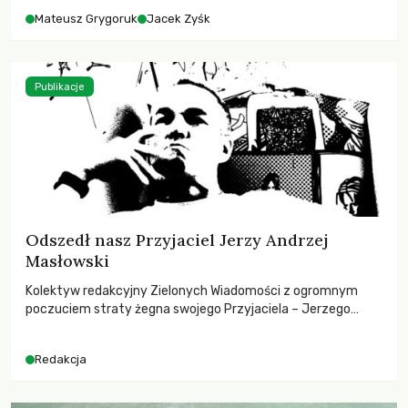
Mateusz Grygoruk
Jacek Zyśk
Publikacje
Odszedł nasz Przyjaciel Jerzy Andrzej
Masłowski
Kolektyw redakcyjny Zielonych Wiadomości z ogromnym
poczuciem straty żegna swojego Przyjaciela – Jerzego
Andrzeja Masłowskiego, kochanego Opiekuna, Mecenasa i
Mentora.
Redakcja