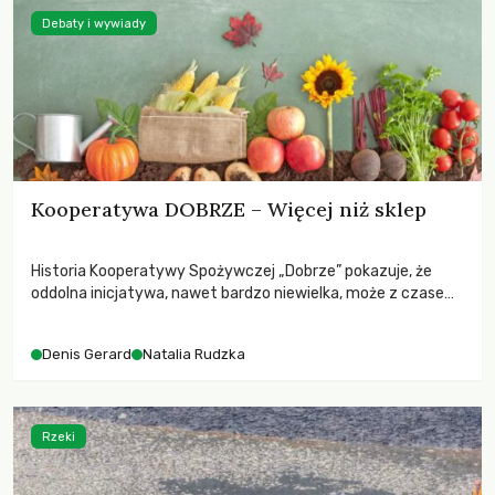
Debaty i wywiady
Kooperatywa DOBRZE – Więcej niż sklep
Historia Kooperatywy Spożywczej „Dobrze” pokazuje, że
oddolna inicjatywa, nawet bardzo niewielka, może z czasem
przerodzić się w stabilną i wpływową organizację. Dla wielu
osób to nie tylko miejsce zakupów, ale też przestrzeń
Denis Gerard
Natalia Rudzka
współpracy, edukacji i budowania alternatywnego modelu
gospodarki żywnościowej. Kooperatywa „Dobrze” to dziś
rozpoznawalna marka na mapie Warszawy: dwa sklepy,
kilkuset członków i tysiące klientów.
Rzeki