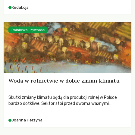
Redakcja
Rolnictwo i żywność
Woda w rolnictwie w dobie zmian klimatu
Skutki zmiany klimatu będą dla produkcji rolnej w Polsce
bardzo dotkliwe. Sektor stoi przed dwoma ważnymi
wyzwaniami – potrzebą redukcji emisji gazów cieplarnianych
oraz koniecznością prowadzenia działań adaptacyjnych do
Joanna Perzyna
zachodzących zmian klimatycznych. Wymagać to będzie
przedefiniowania podejścia do produkcji rolnej opartego
niemal wyłącznie o kryterium zysku ekonomicznego.