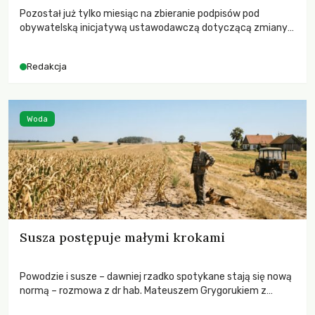
Pozostał już tylko miesiąc na zbieranie podpisów pod
obywatelską inicjatywą ustawodawczą dotyczącą zmiany
Prawa łowieckiego. Fundacja Niech Żyją! apeluje o pełną
mobilizację, ponieważ projekt zawiera historyczne i
Redakcja
niezwykle korzystne rozwiązania dla przyrody i zwierząt,
radykalnie zmieniając dotychczasowy paradygmat
funkcjonowania łowiectwa w Polsce.
Woda
Susza postępuje małymi krokami
Powodzie i susze – dawniej rzadko spotykane stają się nową
normą – rozmowa z dr hab. Mateuszem Grygorukiem z
Centrum Badań Klimatu SGGW.