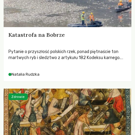
Katastrofa na Bobrze
Pytanie o przyszłość polskich rzek, ponad piętnaście ton
martwych ryb i śledztwo z artykułu 182 Kodeksu karnego.
Katastrofa na Bobrze obnażyła słabość systemu, który
pozwolił, by prace modernizacyjne uruchomiły lawinę
Natalia Rudzka
zdarzeń prowadzących do biologicznej śmierci rzeki.
Zdrowie