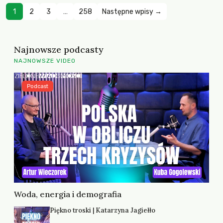
1
2
3
…
258
Następne wpisy →
Najnowsze podcasty
NAJNOWSZE VIDEO
Podcast
Woda, energia i demografia
Piękno troski | Katarzyna Jagiełło