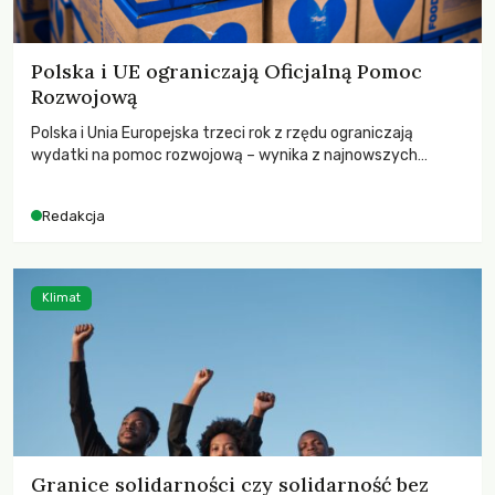
Polska i UE ograniczają Oficjalną Pomoc
Rozwojową
Polska i Unia Europejska trzeci rok z rzędu ograniczają
wydatki na pomoc rozwojową – wynika z najnowszych
danych OECD za 2025 rok. Spadki obejmują także wsparcie
dla krajów najbardziej potrzebujących, a globalnie
Redakcja
odnotowano największe tąpnięcie ODA w historii. Jakie będą
konsekwencje tych decyzji dla świata dotkniętego
kryzysami i ubóstwem?
Klimat
Granice solidarności czy solidarność bez