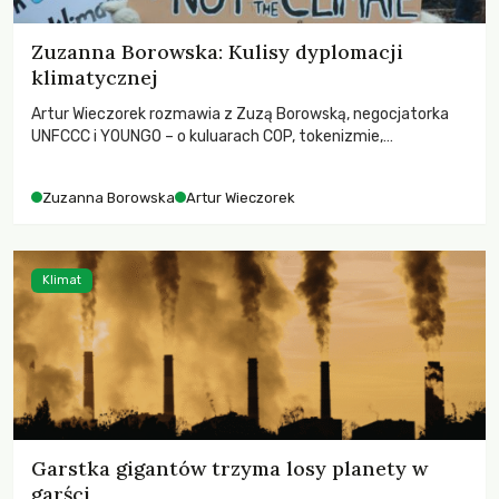
Zuzanna Borowska: Kulisy dyplomacji
klimatycznej
Artur Wieczorek rozmawia z Zuzą Borowską, negocjatorka
UNFCCC i YOUNGO – o kuluarach COP, tokenizmie,
różnorodności i nadziei pokładanej w ruchach klimatycznych
Zuzanna Borowska
Artur Wieczorek
Klimat
Garstka gigantów trzyma losy planety w
garści