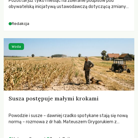
Pozostał już tylko miesiąc na zbieranie podpisów pod
obywatelską inicjatywą ustawodawczą dotyczącą zmiany
Prawa łowieckiego. Fundacja Niech Żyją! apeluje o pełną
mobilizację, ponieważ projekt zawiera historyczne i
Redakcja
niezwykle korzystne rozwiązania dla przyrody i zwierząt,
radykalnie zmieniając dotychczasowy paradygmat
funkcjonowania łowiectwa w Polsce.
Woda
Susza postępuje małymi krokami
Powodzie i susze – dawniej rzadko spotykane stają się nową
normą – rozmowa z dr hab. Mateuszem Grygorukiem z
Centrum Badań Klimatu SGGW.