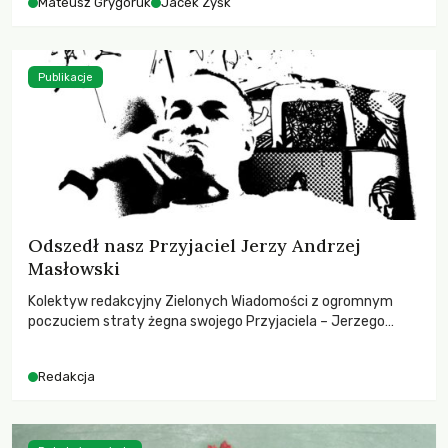
Mateusz Grygoruk
Jacek Zyśk
Publikacje
Odszedł nasz Przyjaciel Jerzy Andrzej
Masłowski
Kolektyw redakcyjny Zielonych Wiadomości z ogromnym
poczuciem straty żegna swojego Przyjaciela – Jerzego
Andrzeja Masłowskiego, kochanego Opiekuna, Mecenasa i
Mentora.
Redakcja