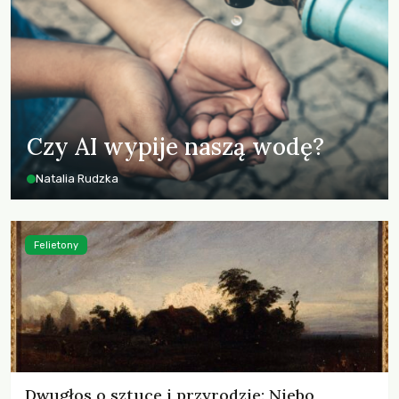
Czy AI wypije naszą wodę?
Natalia Rudzka
Felietony
Dwugłos o sztuce i przyrodzie: Niebo