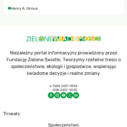
współczesne uniwersytety obronią swoją niezależność i
Henry A. Giroux
wychowają świadomych obywateli?
Niezależny portal informacyjny prowadzony przez
Fundację Zielone Światło. Tworzymy rzetelne treści o
społeczeństwie, ekologii i gospodarce, wspierając
świadome decyzje i realne zmiany.
e-ISSN 2657-9596
ISSN 2657-9030
Tematy
Społeczeństwo