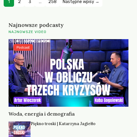
1
2
3
…
258
Następne wpisy →
Najnowsze podcasty
NAJNOWSZE VIDEO
Podcast
Woda, energia i demografia
Piękno troski | Katarzyna Jagiełło