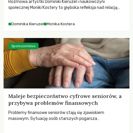
Rozmowa artystki Dominiki Kieruzel i naukowczyni
społecznej Moniki Kostery to głęboka refleksja nad relacją
sztuki, przyrody oraz człowieka w przestrzeni
współczesnego miasta.
Dominika Kieruzel
Monika Kostera
Społeczeństwo
Maleje bezpieczeństwo cyfrowe seniorów, a
przybywa problemów finansowych
Problemy finansowe seniorów stają się zjawiskiem
masowym. Sytuację osób starszych pogarsza
bezwzględność cyberprzestępców.