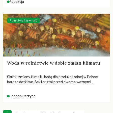
Redakcja
Rolnictwo i żywność
Woda w rolnictwie w dobie zmian klimatu
Skutki zmiany klimatu będą dla produkcji rolnej w Polsce
bardzo dotkliwe. Sektor stoi przed dwoma ważnymi
wyzwaniami – potrzebą redukcji emisji gazów cieplarnianych
oraz koniecznością prowadzenia działań adaptacyjnych do
Joanna Perzyna
zachodzących zmian klimatycznych. Wymagać to będzie
przedefiniowania podejścia do produkcji rolnej opartego
niemal wyłącznie o kryterium zysku ekonomicznego.