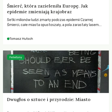
Śmierć, która zazieleniła Europę. Jak
epidemie zmieniają krajobraz
Setki milionów ludzi zmarły podczas epidemii Czarnej
Śmierci, całe miasta opustoszały, a pola zarastały lasem.
Gdy pierwsze liście nowych dębów rozwijały się na włoskich
wzgórzach, Europa dopiero podnosiła się po jednej z
Tomasz Hutsch
największych katastrof w swoich dziejach.
Felietony
Dwugłos o sztuce i przyrodzie: Miasto