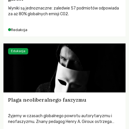
Wyniki są jednoznaczne: zaledwie 57 podmiotów odpowiada
za aż 80% globalnych emisji CO2.
Redakcja
Edukacja
Plaga neoliberalnego faszyzmu
Żyjemy w czasach globalnego powrotu autorytaryzmu i
neofaszyzmu. Znany pedagog Henry A. Giroux ostrzega
przed korporacyjną tyranią niszczącą społeczeństwo. Czy