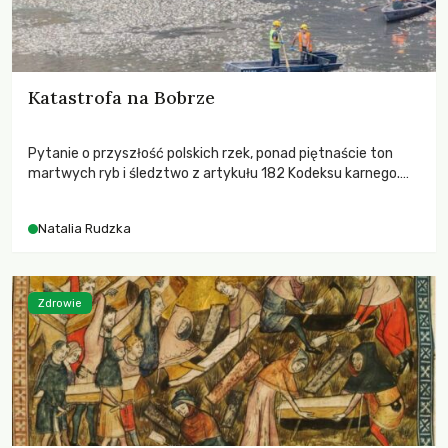
Katastrofa na Bobrze
Pytanie o przyszłość polskich rzek, ponad piętnaście ton
martwych ryb i śledztwo z artykułu 182 Kodeksu karnego.
Katastrofa na Bobrze obnażyła słabość systemu, który
pozwolił, by prace modernizacyjne uruchomiły lawinę
Natalia Rudzka
zdarzeń prowadzących do biologicznej śmierci rzeki.
Zdrowie