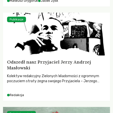
Mateusz Grygoruk
Jacek Zyśk
Publikacje
Odszedł nasz Przyjaciel Jerzy Andrzej
Masłowski
Kolektyw redakcyjny Zielonych Wiadomości z ogromnym
poczuciem straty żegna swojego Przyjaciela – Jerzego
Andrzeja Masłowskiego, kochanego Opiekuna, Mecenasa i
Mentora.
Redakcja