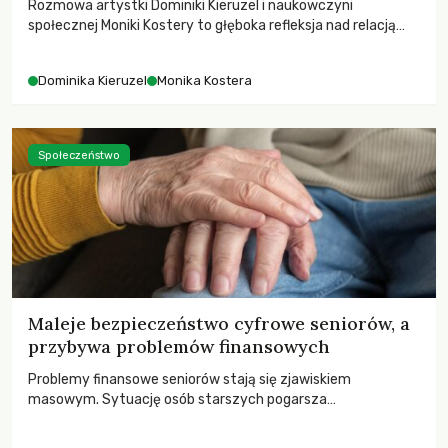
Rozmowa artystki Dominiki Kieruzel i naukowczyni
społecznej Moniki Kostery to głęboka refleksja nad relacją
sztuki, przyrody oraz człowieka w przestrzeni
współczesnego miasta.
Dominika Kieruzel
Monika Kostera
Społeczeństwo
Maleje bezpieczeństwo cyfrowe seniorów, a
przybywa problemów finansowych
Problemy finansowe seniorów stają się zjawiskiem
masowym. Sytuację osób starszych pogarsza
bezwzględność cyberprzestępców.