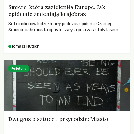
Śmierć, która zazieleniła Europę. Jak
epidemie zmieniają krajobraz
Setki milionów ludzi zmarły podczas epidemii Czarnej
Śmierci, całe miasta opustoszały, a pola zarastały lasem.
Gdy pierwsze liście nowych dębów rozwijały się na włoskich
wzgórzach, Europa dopiero podnosiła się po jednej z
Tomasz Hutsch
największych katastrof w swoich dziejach.
Felietony
Dwugłos o sztuce i przyrodzie: Miasto