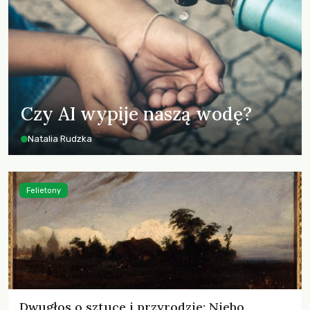
Czy AI wypije naszą wodę?
Natalia Rudzka
Felietony
Dwugłos o sztuce i przyrodzie: Niebo