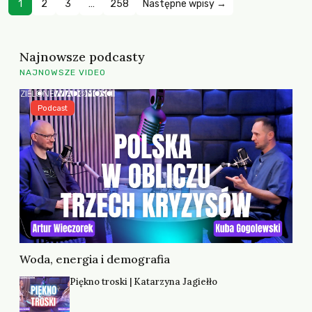
1
2
3
…
258
Następne wpisy →
Najnowsze podcasty
NAJNOWSZE VIDEO
Podcast
Woda, energia i demografia
Piękno troski | Katarzyna Jagiełło