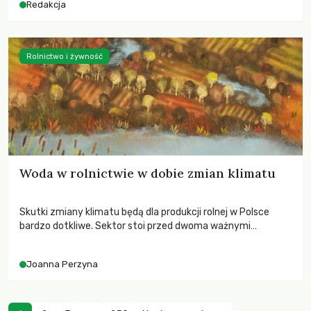
Redakcja
Rolnictwo i żywność
Woda w rolnictwie w dobie zmian klimatu
Skutki zmiany klimatu będą dla produkcji rolnej w Polsce
bardzo dotkliwe. Sektor stoi przed dwoma ważnymi
wyzwaniami – potrzebą redukcji emisji gazów cieplarnianych
oraz koniecznością prowadzenia działań adaptacyjnych do
Joanna Perzyna
zachodzących zmian klimatycznych. Wymagać to będzie
przedefiniowania podejścia do produkcji rolnej opartego
niemal wyłącznie o kryterium zysku ekonomicznego.