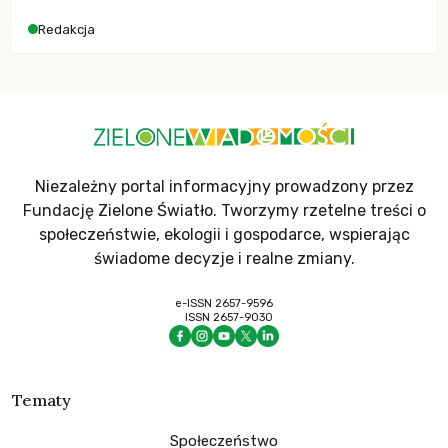
dla krajów najbardziej potrzebujących, a globalnie
Redakcja
odnotowano największe tąpnięcie ODA w historii. Jakie będą
konsekwencje tych decyzji dla świata dotkniętego
kryzysami i ubóstwem?
Niezależny portal informacyjny prowadzony przez
Fundację Zielone Światło. Tworzymy rzetelne treści o
społeczeństwie, ekologii i gospodarce, wspierając
świadome decyzje i realne zmiany.
e-ISSN 2657-9596
ISSN 2657-9030
Tematy
Społeczeństwo