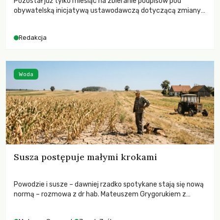
Pozostał już tylko miesiąc na zbieranie podpisów pod
obywatelską inicjatywą ustawodawczą dotyczącą zmiany
Prawa łowieckiego. Fundacja Niech Żyją! apeluje o pełną
mobilizację, ponieważ projekt zawiera historyczne i
Redakcja
niezwykle korzystne rozwiązania dla przyrody i zwierząt,
radykalnie zmieniając dotychczasowy paradygmat
funkcjonowania łowiectwa w Polsce.
Woda
Susza postępuje małymi krokami
Powodzie i susze – dawniej rzadko spotykane stają się nową
normą – rozmowa z dr hab. Mateuszem Grygorukiem z
Centrum Badań Klimatu SGGW.