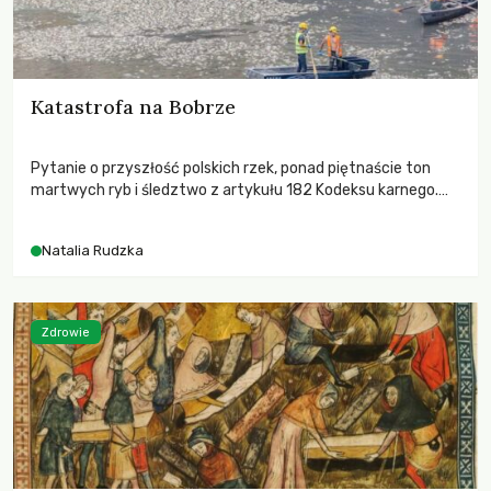
Katastrofa na Bobrze
Pytanie o przyszłość polskich rzek, ponad piętnaście ton
martwych ryb i śledztwo z artykułu 182 Kodeksu karnego.
Katastrofa na Bobrze obnażyła słabość systemu, który
pozwolił, by prace modernizacyjne uruchomiły lawinę
Natalia Rudzka
zdarzeń prowadzących do biologicznej śmierci rzeki.
Zdrowie